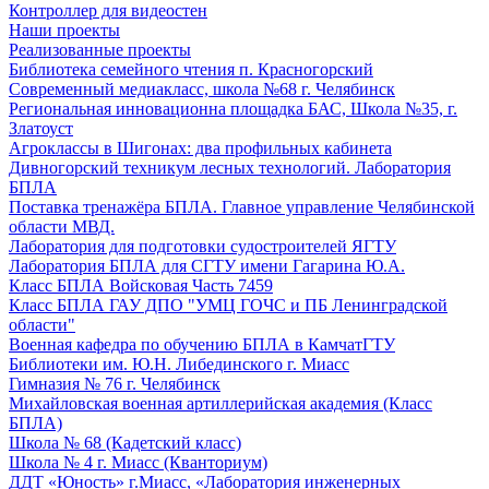
Контроллер для видеостен
Наши проекты
Реализованные проекты
Библиотека семейного чтения п. Красногорский
Современный медиакласс, школа №68 г. Челябинск
Региональная инновационна площадка БАС, Школа №35, г.
Златоуст
Агроклассы в Шигонах: два профильных кабинета
Дивногорский техникум лесных технологий. Лаборатория
БПЛА
Поставка тренажёра БПЛА. Главное управление Челябинской
области МВД.
Лаборатория для подготовки судостроителей ЯГТУ
Лаборатория БПЛА для СГТУ имени Гагарина Ю.А.
Класс БПЛА Войсковая Часть 7459
Класс БПЛА ГАУ ДПО "УМЦ ГОЧС и ПБ Ленинградской
области"
Военная кафедра по обучению БПЛА в КамчатГТУ
Библиотеки им. Ю.Н. Либединского г. Миасс
Гимназия № 76 г. Челябинск
Михайловская военная артиллерийская академия (Класс
БПЛА)
Школа № 68 (Кадетский класс)
Школа № 4 г. Миасс (Кванториум)
ДДТ «Юность» г.Миасс, «Лаборатория инженерных