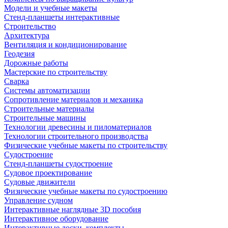
Модели и учебные макеты
Стенд-планшеты интерактивные
Строительство
Архитектура
Вентиляция и кондиционирование
Геодезия
Дорожные работы
Мастерские по строительству
Сварка
Системы автоматизации
Сопротивление материалов и механика
Строительные материалы
Строительные машины
Технологии древесины и пиломатериалов
Технологии строительного производства
Физические учебные макеты по строительству
Судостроение
Стенд-планшеты судостроение
Судовое проектирование
Судовые движители
Физические учебные макеты по судостроению
Управление судном
Интерактивные наглядные 3D пособия
Интерактивное оборудование
Интерактивные доски, комплекты