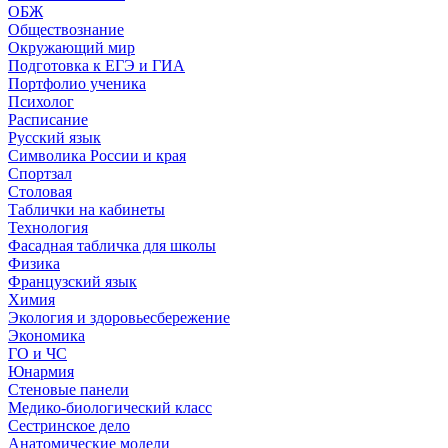
ОБЖ
Обществознание
Окружающий мир
Подготовка к ЕГЭ и ГИА
Портфолио ученика
Психолог
Расписание
Русский язык
Символика России и края
Спортзал
Столовая
Таблички на кабинеты
Технология
Фасадная табличка для школы
Физика
Французский язык
Химия
Экология и здоровьесбережение
Экономика
ГО и ЧС
Юнармия
Стеновые панели
Медико-биологический класс
Сестринское дело
Анатомические модели