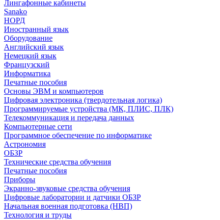
Лингафонные кабинеты
Sanako
НОРД
Иностранный язык
Оборудование
Английский язык
Немецкий язык
Французский
Информатика
Печатные пособия
Основы ЭВМ и компьютеров
Цифровая электроника (твердотельная логика)
Программируемые устройства (МК, ПЛИС, ПЛК)
Телекоммуникация и передача данных
Компьютерные сети
Программное обеспечение по информатике
Астрономия
ОБЗР
Технические средства обучения
Печатные пособия
Приборы
Экранно-звуковые средства обучения
Цифровые лаборатории и датчики ОБЗР
Начальная военная подготовка (НВП)
Технология и труды