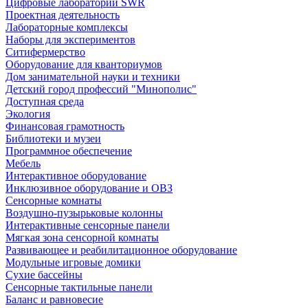
Цифровые лаборатории SWR
Проектная деятельность
Лабораторные комплексы
Наборы для экспериментов
Ситифермерство
Оборудование для кванториумов
Дом занимательной науки и техники
Детский город профессий "Минополис"
Доступная среда
Экология
Финансовая грамотность
Библиотеки и музеи
Программное обеспечение
Мебель
Интерактивное оборудование
Инклюзивное оборудование и ОВЗ
Cенсорные комнаты
Воздушно-пузырьковые колонны
Интерактивные сенсорные панели
Мягкая зона сенсорной комнаты
Развивающее и реабилитационное оборудование
Модульные игровые домики
Сухие бассейны
Сенсорные тактильные панели
Баланс и равновесие