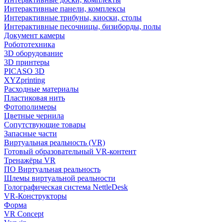
Интерактивные панели, комплексы
Интерактивные трибуны, киоски, столы
Интерактивные песочницы, бизиборды, полы
Документ камеры
Робототехника
3D оборудование
3D принтеры
PICASO 3D
XYZprinting
Расходные материалы
Пластиковая нить
Фотополимеры
Цветные чернила
Сопутствующие товары
Запасные части
Виртуальная реальность (VR)
Готовый образовательный VR-контент
Тренажёры VR
ПО Виртуальная реальность
Шлемы виртуальной реальности
Голографическая система NettleDesk
VR-Конструкторы
Форма
VR Concept