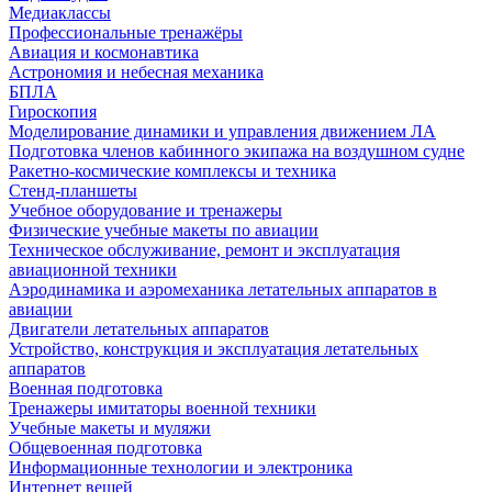
Медиаклассы
Профессиональные тренажёры
Авиация и космонавтика
Астрономия и небесная механика
БПЛА
Гироскопия
Моделирование динамики и управления движением ЛА
Подготовка членов кабинного экипажа на воздушном судне
Ракетно-космические комплексы и техника
Стенд-планшеты
Учебное оборудование и тренажеры
Физические учебные макеты по авиации
Техническое обслуживание, ремонт и эксплуатация
авиационной техники
Аэродинамика и аэромеханика летательных аппаратов в
авиации
Двигатели летательных аппаратов
Устройство, конструкция и эксплуатация летательных
аппаратов
Военная подготовка
Тренажеры имитаторы военной техники
Учебные макеты и муляжи
Общевоенная подготовка
Информационные технологии и электроника
Интернет вещей