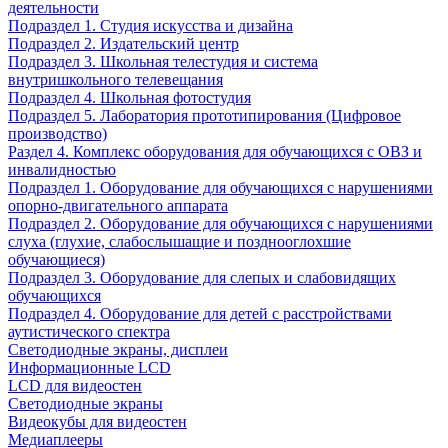
деятельности
Подраздел 1. Студия искусства и дизайна
Подраздел 2. Издательский центр
Подраздел 3. Школьная телестудия и система
внутришкольного телевещания
Подраздел 4. Школьная фотостудия
Подраздел 5. Лаборатория прототипирования (Цифровое
производство)
Раздел 4. Комплекс оборудования для обучающихся с ОВЗ и
инвалидностью
Подраздел 1. Оборудование для обучающихся с нарушениями
опорно-двигательного аппарата
Подраздел 2. Оборудование для обучающихся с нарушениями
слуха (глухие, слабослышащие и позднооглохшие
обучающиеся)
Подраздел 3. Оборудование для слепых и слабовидящих
обучающихся
Подраздел 4. Оборудование для детей с расстройствами
аутистического спектра
Светодиодные экраны, дисплеи
Информационные LCD
LCD для видеостен
Светодиодные экраны
Видеокубы для видеостен
Медиаплееры