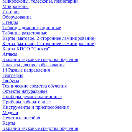
Микроскопы, телескопы, планетарии
Микроскопы
История
Оборудование
Стенды
Таблицы демонстрационные
Таблицы раздаточные
Карты (матовое, 2-стороннее ламинирование)
Карты (матовое, 1-стороннее ламинирование)
Карты КПСО "Спектр"
Атласы
Экранно-звуковые средства обучения
Плакаты для профобразования
14 Разные направления
География
Глобусы
Технические средства обучения
Объекты натуральные
Приборы демонстрационные
Приборы лабораторные
Инструменты и приспособления
Модели
Печатные пособия
Карты
Экранно-звуковые средства обучения