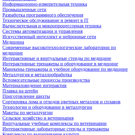
Информационно-измерительная техника
Промышленные сети
Разработка программного обеспечения
Техническое обслуживание и ремонт в IT
Вычислительная и микропроцессорная техника
Системы автоматизации и управления
Искусственный интеллект и нейронные сети
Медицина
Современные высокотехнологические лаборатории по
медицине
Интерактивные и виртуальные стенды по медицине
Интерактивные тренажеры и оборудование в медицине
Манекены-тренажеры и учебное оборудование по медицине
Металлургия и металлообработка
Вспомогательные процессы производства
Материаловедение интерактив
Плавка на штейн
Приготовление шихты
Сортировка лома и отходов цветных металлов и сплавов
Технологии и оборудование в металлургии
Макеты по металлургии
Сельское хозяйство и ветеринария
Виртуальные учебные комплексы по ветеринарии
Интерактивные лабораторные стенды и тренажеры
Комплексы по выращивание культур