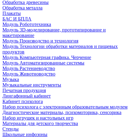
Обработка древесины
Обработка металла
Плакаты
БАС И БПЛА
Модуль Робототехника
Модуль 3D-моделирование, прототипирование и
макетирование
Модуль Производство и технология
Модуль Технологии обработки материалов и пищевых
продуктов
Модуль Компьютерная графика. Черчение
Модуль Автоматизированные системы
Модуль Растениеводство
Модуль Животноводство
Музыка
Музыкальные инструменты
Печатная продукция
Лингафонный кабинет
Кабинет психолога
Набор психолога с электронным образовательным модулем
Диагностические материалы, психомоторика, сенсорика
Набор игрушек и настольных игр
Материалы для детского творчества
Стенды
Школьные инфозоны