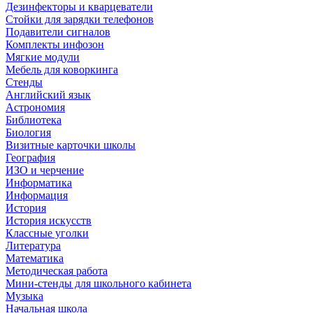
Дезинфекторы и кварцеватели
Стойки для зарядки телефонов
Подавители сигналов
Комплекты инфозон
Мягкие модули
Мебель для коворкинга
Стенды
Английский язык
Астрономия
Библиотека
Биология
Визитные карточки школы
География
ИЗО и черчение
Информатика
Информация
История
История искусств
Классные уголки
Литература
Математика
Методическая работа
Мини-стенды для школьного кабинета
Музыка
Начальная школа