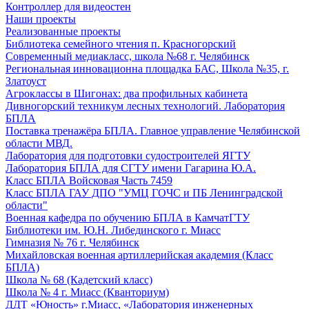
Контроллер для видеостен
Наши проекты
Реализованные проекты
Библиотека семейного чтения п. Красногорский
Современный медиакласс, школа №68 г. Челябинск
Региональная инновационна площадка БАС, Школа №35, г.
Златоуст
Агроклассы в Шигонах: два профильных кабинета
Дивногорский техникум лесных технологий. Лаборатория
БПЛА
Поставка тренажёра БПЛА. Главное управление Челябинской
области МВД.
Лаборатория для подготовки судостроителей ЯГТУ
Лаборатория БПЛА для СГТУ имени Гагарина Ю.А.
Класс БПЛА Войсковая Часть 7459
Класс БПЛА ГАУ ДПО "УМЦ ГОЧС и ПБ Ленинградской
области"
Военная кафедра по обучению БПЛА в КамчатГТУ
Библиотеки им. Ю.Н. Либединского г. Миасс
Гимназия № 76 г. Челябинск
Михайловская военная артиллерийская академия (Класс
БПЛА)
Школа № 68 (Кадетский класс)
Школа № 4 г. Миасс (Кванториум)
ДДТ «Юность» г.Миасс, «Лаборатория инженерных