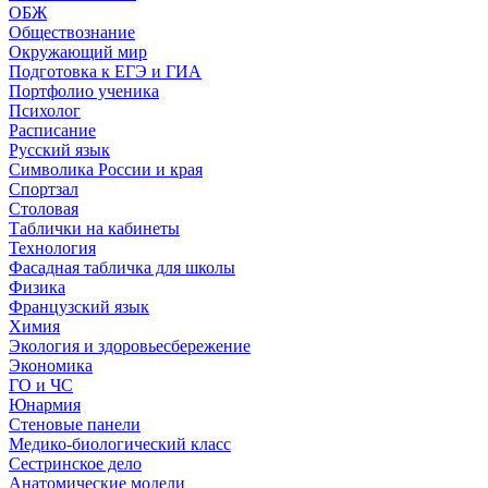
ОБЖ
Обществознание
Окружающий мир
Подготовка к ЕГЭ и ГИА
Портфолио ученика
Психолог
Расписание
Русский язык
Символика России и края
Спортзал
Столовая
Таблички на кабинеты
Технология
Фасадная табличка для школы
Физика
Французский язык
Химия
Экология и здоровьесбережение
Экономика
ГО и ЧС
Юнармия
Стеновые панели
Медико-биологический класс
Сестринское дело
Анатомические модели