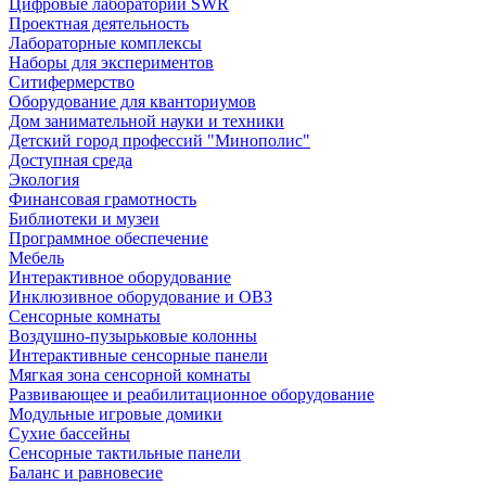
Цифровые лаборатории SWR
Проектная деятельность
Лабораторные комплексы
Наборы для экспериментов
Ситифермерство
Оборудование для кванториумов
Дом занимательной науки и техники
Детский город профессий "Минополис"
Доступная среда
Экология
Финансовая грамотность
Библиотеки и музеи
Программное обеспечение
Мебель
Интерактивное оборудование
Инклюзивное оборудование и ОВЗ
Cенсорные комнаты
Воздушно-пузырьковые колонны
Интерактивные сенсорные панели
Мягкая зона сенсорной комнаты
Развивающее и реабилитационное оборудование
Модульные игровые домики
Сухие бассейны
Сенсорные тактильные панели
Баланс и равновесие