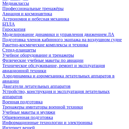
Медиаклассы
Профессиональные тренажёры
Авиация и космонавтика
Астрономия и небесная механика
БПЛА
Гироскопия
Моделирование динамики и управления движением ЛА
Подготовка членов кабинного экипажа на воздушном судне
Ракетно-космические комплексы и техника
Стенд-планшеты
Учебное оборудование и тренажеры
Физические учебные макеты по авиации
Техническое обслуживание, ремонт и эксплуатация
авиационной техники
Аэродинамика и аэромеханика летательных аппаратов в
авиации
Двигатели летательных аппаратов
Устройство, конструкция и эксплуатация летательных
аппаратов
Военная подготовка
Тренажеры имитаторы военной техники
Учебные макеты и муляжи
Общевоенная подготовка
Информационные технологии и электроника
Интернет вещей