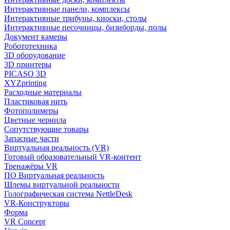
Интерактивные панели, комплексы
Интерактивные трибуны, киоски, столы
Интерактивные песочницы, бизиборды, полы
Документ камеры
Робототехника
3D оборудование
3D принтеры
PICASO 3D
XYZprinting
Расходные материалы
Пластиковая нить
Фотополимеры
Цветные чернила
Сопутствующие товары
Запасные части
Виртуальная реальность (VR)
Готовый образовательный VR-контент
Тренажёры VR
ПО Виртуальная реальность
Шлемы виртуальной реальности
Голографическая система NettleDesk
VR-Конструкторы
Форма
VR Concept