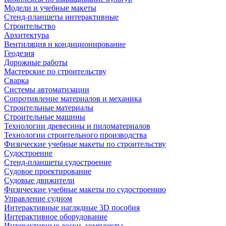
Модели и учебные макеты
Стенд-планшеты интерактивные
Строительство
Архитектура
Вентиляция и кондиционирование
Геодезия
Дорожные работы
Мастерские по строительству
Сварка
Системы автоматизации
Сопротивление материалов и механика
Строительные материалы
Строительные машины
Технологии древесины и пиломатериалов
Технологии строительного производства
Физические учебные макеты по строительству
Судостроение
Стенд-планшеты судостроение
Судовое проектирование
Судовые движители
Физические учебные макеты по судостроению
Управление судном
Интерактивные наглядные 3D пособия
Интерактивное оборудование
Интерактивные доски, комплекты