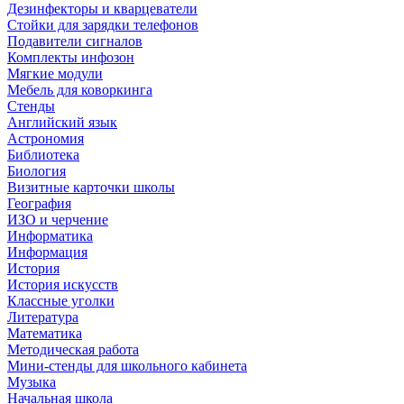
Дезинфекторы и кварцеватели
Стойки для зарядки телефонов
Подавители сигналов
Комплекты инфозон
Мягкие модули
Мебель для коворкинга
Стенды
Английский язык
Астрономия
Библиотека
Биология
Визитные карточки школы
География
ИЗО и черчение
Информатика
Информация
История
История искусств
Классные уголки
Литература
Математика
Методическая работа
Мини-стенды для школьного кабинета
Музыка
Начальная школа