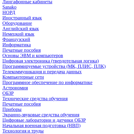
Лингафонные кабинеты
Sanako
НОРД
Иностранный язык
Оборудование
Английский язык
Немецкий язык
Французский
Информатика
Печатные пособия
Основы ЭВМ и компьютеров
Цифровая электроника (твердотельная логика)
Программируемые устройства (МК, ПЛИС, ПЛК)
Телекоммуникация и передача данных
Компьютерные сети
Программное обеспечение по информатике
Астрономия
ОБЗР
Технические средства обучения
Печатные пособия
Приборы
Экранно-звуковые средства обучения
Цифровые лаборатории и датчики ОБЗР
Начальная военная подготовка (НВП)
Технология и труды