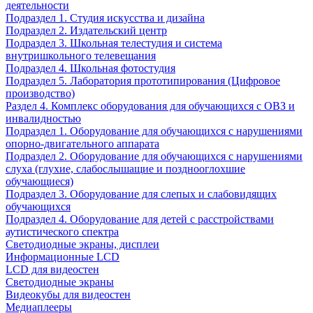
деятельности
Подраздел 1. Студия искусства и дизайна
Подраздел 2. Издательский центр
Подраздел 3. Школьная телестудия и система
внутришкольного телевещания
Подраздел 4. Школьная фотостудия
Подраздел 5. Лаборатория прототипирования (Цифровое
производство)
Раздел 4. Комплекс оборудования для обучающихся с ОВЗ и
инвалидностью
Подраздел 1. Оборудование для обучающихся с нарушениями
опорно-двигательного аппарата
Подраздел 2. Оборудование для обучающихся с нарушениями
слуха (глухие, слабослышащие и позднооглохшие
обучающиеся)
Подраздел 3. Оборудование для слепых и слабовидящих
обучающихся
Подраздел 4. Оборудование для детей с расстройствами
аутистического спектра
Светодиодные экраны, дисплеи
Информационные LCD
LCD для видеостен
Светодиодные экраны
Видеокубы для видеостен
Медиаплееры