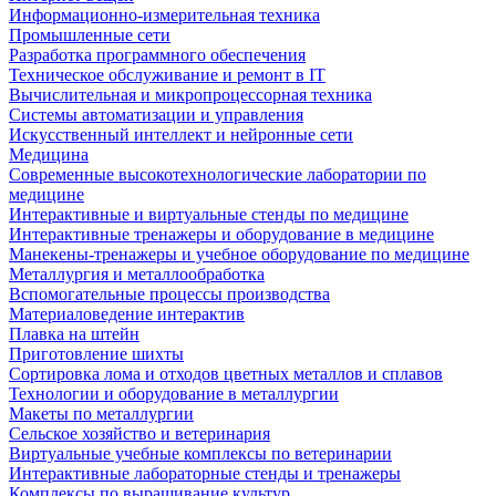
Информационно-измерительная техника
Промышленные сети
Разработка программного обеспечения
Техническое обслуживание и ремонт в IT
Вычислительная и микропроцессорная техника
Системы автоматизации и управления
Искусственный интеллект и нейронные сети
Медицина
Современные высокотехнологические лаборатории по
медицине
Интерактивные и виртуальные стенды по медицине
Интерактивные тренажеры и оборудование в медицине
Манекены-тренажеры и учебное оборудование по медицине
Металлургия и металлообработка
Вспомогательные процессы производства
Материаловедение интерактив
Плавка на штейн
Приготовление шихты
Сортировка лома и отходов цветных металлов и сплавов
Технологии и оборудование в металлургии
Макеты по металлургии
Сельское хозяйство и ветеринария
Виртуальные учебные комплексы по ветеринарии
Интерактивные лабораторные стенды и тренажеры
Комплексы по выращивание культур