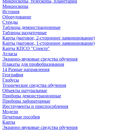
Микроскопы, телескопы, планетарии
Микроскопы
История
Оборудование
Стенды
Таблицы демонстрационные
Таблицы раздаточные
Карты (матовое, 2-стороннее ламинирование)
Карты (матовое, 1-стороннее ламинирование)
Карты КПСО "Спектр"
Атласы
Экранно-звуковые средства обучения
Плакаты для профобразования
14 Разные направления
География
Глобусы
Технические средства обучения
Объекты натуральные
Приборы демонстрационные
Приборы лабораторные
Инструменты и приспособления
Модели
Печатные пособия
Карты
Экранно-звуковые средства обучения