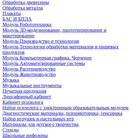
Обработка древесины
Обработка металла
Плакаты
БАС И БПЛА
Модуль Робототехника
Модуль 3D-моделирование, прототипирование и
макетирование
Модуль Производство и технология
Модуль Технологии обработки материалов и пищевых
продуктов
Модуль Компьютерная графика. Черчение
Модуль Автоматизированные системы
Модуль Растениеводство
Модуль Животноводство
Музыка
Музыкальные инструменты
Печатная продукция
Лингафонный кабинет
Кабинет психолога
Набор психолога с электронным образовательным модулем
Диагностические материалы, психомоторика, сенсорика
Набор игрушек и настольных игр
Материалы для детского творчества
Стенды
Школьные инфозоны