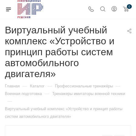
0
Виртуальный учебный
комплекс «Устройство и
принцип работы систем
автомобильного
двигателя»
—
—
—
Главная
Каталог
Профессиональные тренажёры
—
Военная подготовка
Тренажеры имитаторы военной техники
—
Виртуальный учебный комплекс «Устройство и принцип работы
систем автомобильного двигателя»