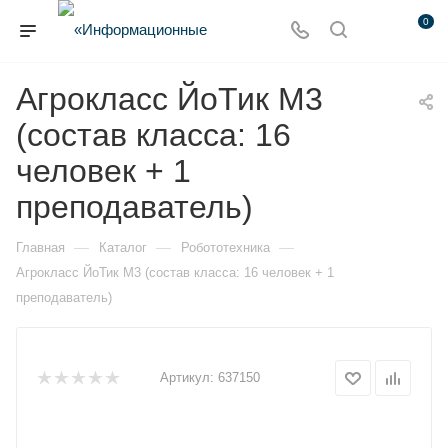
0
Агрокласс ЙоТик М3
(состав класса: 16
человек + 1
преподаватель)
—
—
—
Главная
Каталог
Робототехника
Агрокласс ЙоТик М3 (состав класса: 16 человек + 1
преподаватель)
Артикул:
637150