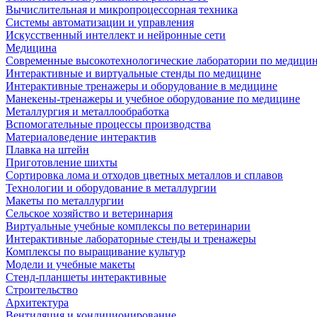
Вычислительная и микропроцессорная техника
Системы автоматизации и управления
Искусственный интеллект и нейронные сети
Медицина
Современные высокотехнологические лаборатории по медици
Интерактивные и виртуальные стенды по медицине
Интерактивные тренажеры и оборудование в медицине
Манекены-тренажеры и учебное оборудование по медицине
Металлургия и металлообработка
Вспомогательные процессы производства
Материаловедение интерактив
Плавка на штейн
Приготовление шихты
Сортировка лома и отходов цветных металлов и сплавов
Технологии и оборудование в металлургии
Макеты по металлургии
Сельское хозяйство и ветеринария
Виртуальные учебные комплексы по ветеринарии
Интерактивные лабораторные стенды и тренажеры
Комплексы по выращивание культур
Модели и учебные макеты
Стенд-планшеты интерактивные
Строительство
Архитектура
Вентиляция и кондиционирование