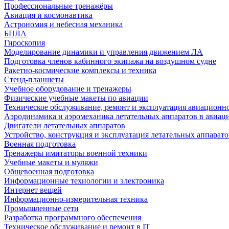
Профессиональные тренажёры
Авиация и космонавтика
Астрономия и небесная механика
БПЛА
Гироскопия
Моделирование динамики и управления движением ЛА
Подготовка членов кабинного экипажа на воздушном судне
Ракетно-космические комплексы и техника
Стенд-планшеты
Учебное оборудование и тренажеры
Физические учебные макеты по авиации
Техническое обслуживание, ремонт и эксплуатация авиационн
Аэродинамика и аэромеханика летательных аппаратов в авиац
Двигатели летательных аппаратов
Устройство, конструкция и эксплуатация летательных аппарато
Военная подготовка
Тренажеры имитаторы военной техники
Учебные макеты и муляжи
Общевоенная подготовка
Информационные технологии и электроника
Интернет вещей
Информационно-измерительная техника
Промышленные сети
Разработка программного обеспечения
Техническое обслуживание и ремонт в IT