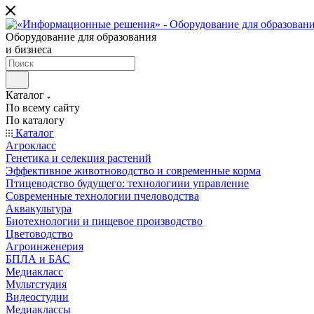
Оборудование для образования
и бизнеса
Каталог
По всему сайту
По каталогу
Каталог
Агрокласс
Генетика и селекция растений
Эффективное животноводство и современные корма
Птицеводство будущего: технологиии управление
Современные технологии пчеловодства
Аквакультура
Биотехнологии и пищевое производство
Цветоводство
Агроинженерия
БПЛА и БАС
Медиакласс
Мультстудия
Видеостудии
Медиаклассы