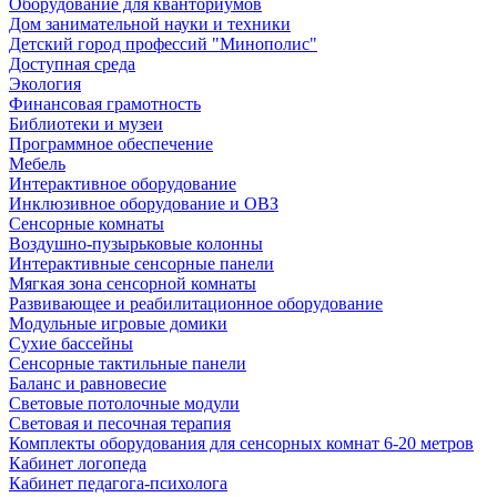
Оборудование для кванториумов
Дом занимательной науки и техники
Детский город профессий "Минополис"
Доступная среда
Экология
Финансовая грамотность
Библиотеки и музеи
Программное обеспечение
Мебель
Интерактивное оборудование
Инклюзивное оборудование и ОВЗ
Cенсорные комнаты
Воздушно-пузырьковые колонны
Интерактивные сенсорные панели
Мягкая зона сенсорной комнаты
Развивающее и реабилитационное оборудование
Модульные игровые домики
Сухие бассейны
Сенсорные тактильные панели
Баланс и равновесие
Световые потолочные модули
Световая и песочная терапия
Комплекты оборудования для сенсорных комнат 6-20 метров
Кабинет логопеда
Кабинет педагога-психолога