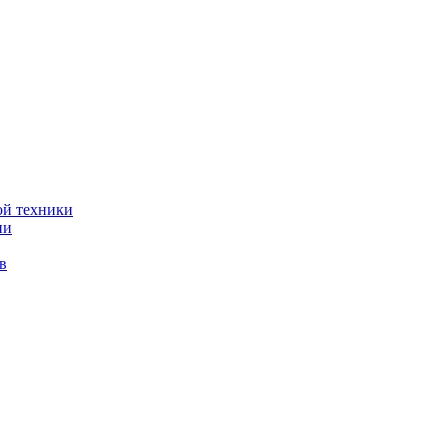
ой техники
ии
в