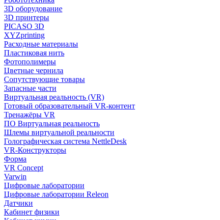
3D оборудование
3D принтеры
PICASO 3D
XYZprinting
Расходные материалы
Пластиковая нить
Фотополимеры
Цветные чернила
Сопутствующие товары
Запасные части
Виртуальная реальность (VR)
Готовый образовательный VR-контент
Тренажёры VR
ПО Виртуальная реальность
Шлемы виртуальной реальности
Голографическая система NettleDesk
VR-Конструкторы
Форма
VR Concept
Varwin
Цифровые лаборатории
Цифровые лаборатории Releon
Датчики
Кабинет физики