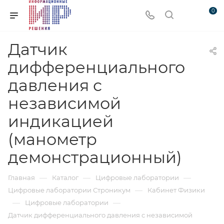
0
Датчик
дифференциального
давления с
независимой
индикацией
(манометр
демонстрационный)
—
—
—
Главная
Каталог
Цифровые лаборатории
—
Цифровые лаборатории Строникум
Кабинет Физики
—
—
Цифровые лаборатории
Датчик дифференциального давления с независимой