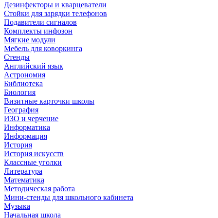
Дезинфекторы и кварцеватели
Стойки для зарядки телефонов
Подавители сигналов
Комплекты инфозон
Мягкие модули
Мебель для коворкинга
Стенды
Английский язык
Астрономия
Библиотека
Биология
Визитные карточки школы
География
ИЗО и черчение
Информатика
Информация
История
История искусств
Классные уголки
Литература
Математика
Методическая работа
Мини-стенды для школьного кабинета
Музыка
Начальная школа