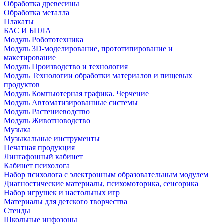
Обработка древесины
Обработка металла
Плакаты
БАС И БПЛА
Модуль Робототехника
Модуль 3D-моделирование, прототипирование и
макетирование
Модуль Производство и технология
Модуль Технологии обработки материалов и пищевых
продуктов
Модуль Компьютерная графика. Черчение
Модуль Автоматизированные системы
Модуль Растениеводство
Модуль Животноводство
Музыка
Музыкальные инструменты
Печатная продукция
Лингафонный кабинет
Кабинет психолога
Набор психолога с электронным образовательным модулем
Диагностические материалы, психомоторика, сенсорика
Набор игрушек и настольных игр
Материалы для детского творчества
Стенды
Школьные инфозоны