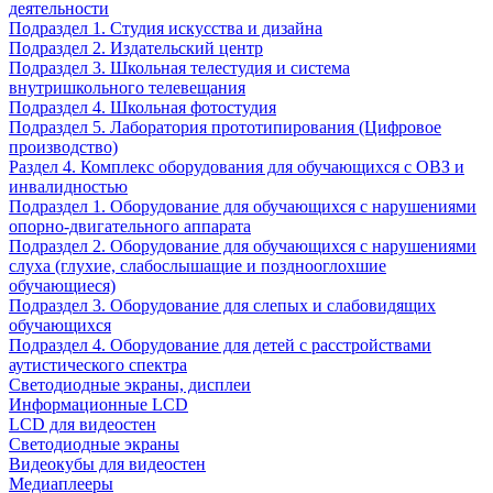
деятельности
Подраздел 1. Студия искусства и дизайна
Подраздел 2. Издательский центр
Подраздел 3. Школьная телестудия и система
внутришкольного телевещания
Подраздел 4. Школьная фотостудия
Подраздел 5. Лаборатория прототипирования (Цифровое
производство)
Раздел 4. Комплекс оборудования для обучающихся с ОВЗ и
инвалидностью
Подраздел 1. Оборудование для обучающихся с нарушениями
опорно-двигательного аппарата
Подраздел 2. Оборудование для обучающихся с нарушениями
слуха (глухие, слабослышащие и позднооглохшие
обучающиеся)
Подраздел 3. Оборудование для слепых и слабовидящих
обучающихся
Подраздел 4. Оборудование для детей с расстройствами
аутистического спектра
Светодиодные экраны, дисплеи
Информационные LCD
LCD для видеостен
Светодиодные экраны
Видеокубы для видеостен
Медиаплееры