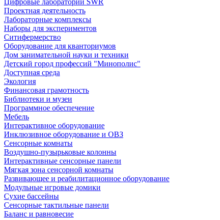
Цифровые лаборатории SWR
Проектная деятельность
Лабораторные комплексы
Наборы для экспериментов
Ситифермерство
Оборудование для кванториумов
Дом занимательной науки и техники
Детский город профессий "Минополис"
Доступная среда
Экология
Финансовая грамотность
Библиотеки и музеи
Программное обеспечение
Мебель
Интерактивное оборудование
Инклюзивное оборудование и ОВЗ
Cенсорные комнаты
Воздушно-пузырьковые колонны
Интерактивные сенсорные панели
Мягкая зона сенсорной комнаты
Развивающее и реабилитационное оборудование
Модульные игровые домики
Сухие бассейны
Сенсорные тактильные панели
Баланс и равновесие