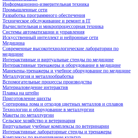
Информационно-измерительная техника
Промышленные сети
Разработка программного обеспечения
Техническое обслуживание и ремонт в IT
Вычислительная и микропроцессорная техника
Системы автоматизации и управления
Искусственный интеллект и нейронные сети
Медицина
Современные высокотехнологические лаборатории по
медицине
Интерактивные и виртуальные стенды по медицине
Интерактивные тренажеры и оборудование в медицине
Манекены-тренажеры и учебное оборудование по медицине
Металлургия и металлообработка
Вспомогательные процессы производства
Материаловедение интерактив
Плавка на штейн
Приготовление шихты
Сортировка лома и отходов цветных металлов и сплавов
Технологии и оборудование в металлургии
Макеты по металлургии
Сельское хозяйство и ветеринария
Виртуальные учебные комплексы по ветеринарии
Интерактивные лабораторные стенды и тренажеры
Комплексы по выращивание культур