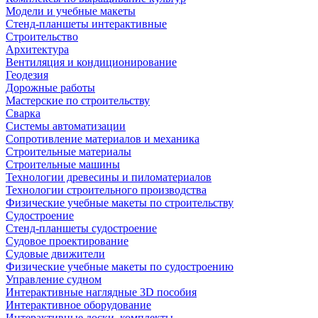
Модели и учебные макеты
Стенд-планшеты интерактивные
Строительство
Архитектура
Вентиляция и кондиционирование
Геодезия
Дорожные работы
Мастерские по строительству
Сварка
Системы автоматизации
Сопротивление материалов и механика
Строительные материалы
Строительные машины
Технологии древесины и пиломатериалов
Технологии строительного производства
Физические учебные макеты по строительству
Судостроение
Стенд-планшеты судостроение
Судовое проектирование
Судовые движители
Физические учебные макеты по судостроению
Управление судном
Интерактивные наглядные 3D пособия
Интерактивное оборудование
Интерактивные доски, комплекты