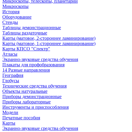
Микроскопы, телескопы, планетарии
Микроскопы
История
Оборудование
Стенды
Таблицы демонстрационные
Таблицы раздаточные
Карты (матовое, 2-стороннее ламинирование)
Карты (матовое, 1-стороннее ламинирование)
Карты КПСО "Спектр"
Атласы
Экранно-звуковые средства обучения
Плакаты для профобразования
14 Разные направления
География
Глобусы
Технические средства обучения
Объекты натуральные
Приборы демонстрационные
Приборы лабораторные
Инструменты и приспособления
Модели
Печатные пособия
Карты
Экранно-звуковые средства обучения