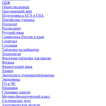
ОБЖ
Обществознание
Окружающий мир
Подготовка к ЕГЭ и ГИА
Портфолио ученика
Психолог
Расписание
Русский язык
Символика России и края
Спортзал
Столовая
Таблички на кабинеты
Технология
Фасадная табличка для школы
Физика
Французский язык
Химия
Экология и здоровьесбережение
Экономика
ГО и ЧС
Юнармия
Стеновые панели
Медико-биологический класс
Сестринское дело
Анатомические модели