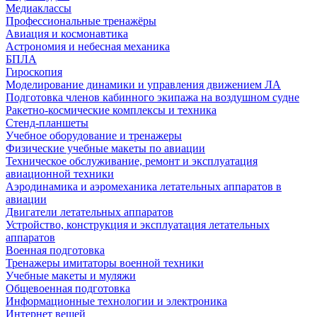
Медиаклассы
Профессиональные тренажёры
Авиация и космонавтика
Астрономия и небесная механика
БПЛА
Гироскопия
Моделирование динамики и управления движением ЛА
Подготовка членов кабинного экипажа на воздушном судне
Ракетно-космические комплексы и техника
Стенд-планшеты
Учебное оборудование и тренажеры
Физические учебные макеты по авиации
Техническое обслуживание, ремонт и эксплуатация
авиационной техники
Аэродинамика и аэромеханика летательных аппаратов в
авиации
Двигатели летательных аппаратов
Устройство, конструкция и эксплуатация летательных
аппаратов
Военная подготовка
Тренажеры имитаторы военной техники
Учебные макеты и муляжи
Общевоенная подготовка
Информационные технологии и электроника
Интернет вещей