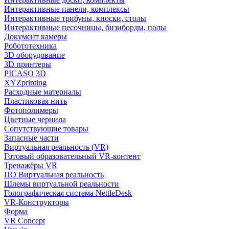
Интерактивные панели, комплексы
Интерактивные трибуны, киоски, столы
Интерактивные песочницы, бизиборды, полы
Документ камеры
Робототехника
3D оборудование
3D принтеры
PICASO 3D
XYZprinting
Расходные материалы
Пластиковая нить
Фотополимеры
Цветные чернила
Сопутствующие товары
Запасные части
Виртуальная реальность (VR)
Готовый образовательный VR-контент
Тренажёры VR
ПО Виртуальная реальность
Шлемы виртуальной реальности
Голографическая система NettleDesk
VR-Конструкторы
Форма
VR Concept