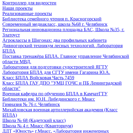
Контроллер для видеостен
Наши проекты
Реализованные проекты
Библиотека семейного чтения п. Красногорский
Современный медиакласс, школа №68 г. Челябинск
Региональная инновационна площадка БАС, Школа №35, г.
Златоуст
Агроклассы в Шигонах: два профильных кабинета
Дивногорский техникум лесных технологий. Лаборатория
БПЛА
Поставка тренажёра БПЛА. Главное управление Челябинской
области МВД.
Лаборатория для подготовки судостроителей ЯГТУ
Лаборатория БПЛА для СГТУ имени Гагарина Ю.А.
Класс БПЛА Войсковая Часть 7459
Класс БПЛА ГАУ ДПО "УМЦ ГОЧС и ПБ Ленинградской
области"
Военная кафедра по обучению БПЛА в КамчатГТУ
Библиотеки им. Ю.Н. Либединского г. Миасс
Гимназия № 76 г. Челябинск
Михайловская военная артиллерийская академия (Класс
БПЛА)
Школа № 68 (Кадетский класс)
Школа № 4 г. Миасс (Кванториум)
ДДТ «Юность» г.Миасс, «Лаборатория инженерных