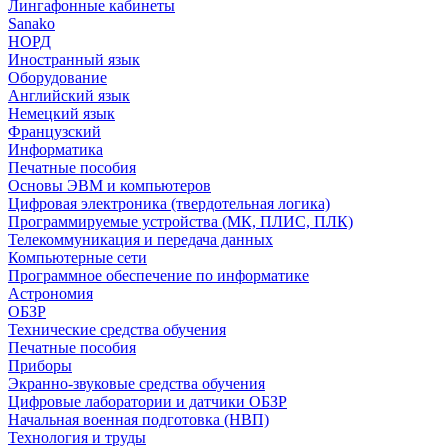
Лингафонные кабинеты
Sanako
НОРД
Иностранный язык
Оборудование
Английский язык
Немецкий язык
Французский
Информатика
Печатные пособия
Основы ЭВМ и компьютеров
Цифровая электроника (твердотельная логика)
Программируемые устройства (МК, ПЛИС, ПЛК)
Телекоммуникация и передача данных
Компьютерные сети
Программное обеспечение по информатике
Астрономия
ОБЗР
Технические средства обучения
Печатные пособия
Приборы
Экранно-звуковые средства обучения
Цифровые лаборатории и датчики ОБЗР
Начальная военная подготовка (НВП)
Технология и труды