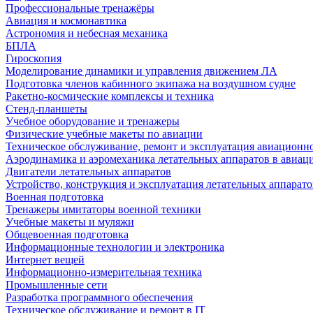
Профессиональные тренажёры
Авиация и космонавтика
Астрономия и небесная механика
БПЛА
Гироскопия
Моделирование динамики и управления движением ЛА
Подготовка членов кабинного экипажа на воздушном судне
Ракетно-космические комплексы и техника
Стенд-планшеты
Учебное оборудование и тренажеры
Физические учебные макеты по авиации
Техническое обслуживание, ремонт и эксплуатация авиационн
Аэродинамика и аэромеханика летательных аппаратов в авиац
Двигатели летательных аппаратов
Устройство, конструкция и эксплуатация летательных аппарато
Военная подготовка
Тренажеры имитаторы военной техники
Учебные макеты и муляжи
Общевоенная подготовка
Информационные технологии и электроника
Интернет вещей
Информационно-измерительная техника
Промышленные сети
Разработка программного обеспечения
Техническое обслуживание и ремонт в IT