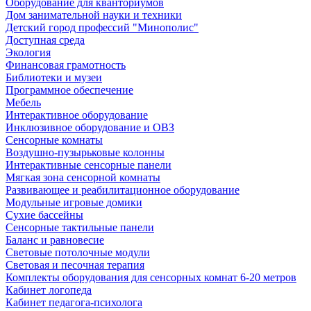
Оборудование для кванториумов
Дом занимательной науки и техники
Детский город профессий "Минополис"
Доступная среда
Экология
Финансовая грамотность
Библиотеки и музеи
Программное обеспечение
Мебель
Интерактивное оборудование
Инклюзивное оборудование и ОВЗ
Cенсорные комнаты
Воздушно-пузырьковые колонны
Интерактивные сенсорные панели
Мягкая зона сенсорной комнаты
Развивающее и реабилитационное оборудование
Модульные игровые домики
Сухие бассейны
Сенсорные тактильные панели
Баланс и равновесие
Световые потолочные модули
Световая и песочная терапия
Комплекты оборудования для сенсорных комнат 6-20 метров
Кабинет логопеда
Кабинет педагога-психолога