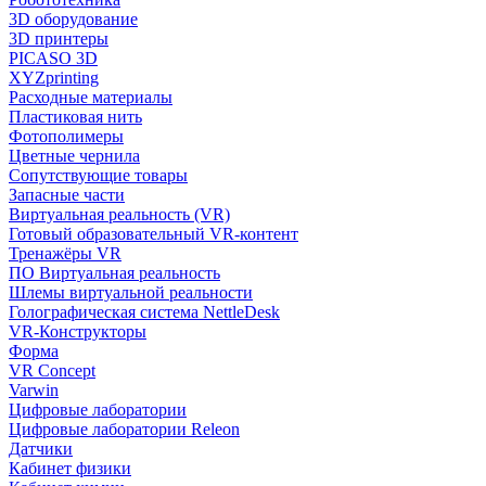
3D оборудование
3D принтеры
PICASO 3D
XYZprinting
Расходные материалы
Пластиковая нить
Фотополимеры
Цветные чернила
Сопутствующие товары
Запасные части
Виртуальная реальность (VR)
Готовый образовательный VR-контент
Тренажёры VR
ПО Виртуальная реальность
Шлемы виртуальной реальности
Голографическая система NettleDesk
VR-Конструкторы
Форма
VR Concept
Varwin
Цифровые лаборатории
Цифровые лаборатории Releon
Датчики
Кабинет физики