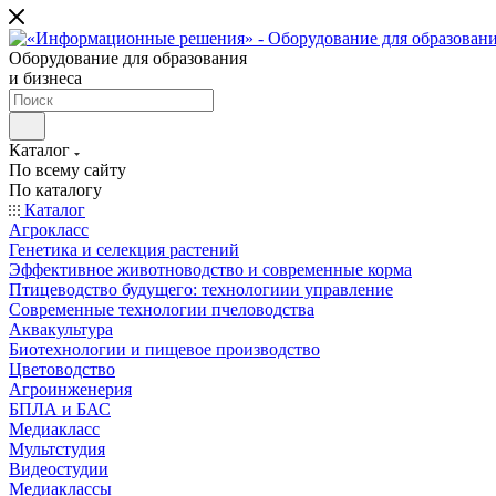
Оборудование для образования
и бизнеса
Каталог
По всему сайту
По каталогу
Каталог
Агрокласс
Генетика и селекция растений
Эффективное животноводство и современные корма
Птицеводство будущего: технологиии управление
Современные технологии пчеловодства
Аквакультура
Биотехнологии и пищевое производство
Цветоводство
Агроинженерия
БПЛА и БАС
Медиакласс
Мультстудия
Видеостудии
Медиаклассы