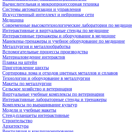
Вычислительная и микропроцессорная техника
Системы автоматизации и управления
Искусственный интеллект и нейронные сети
Медицина
Современные высокотехнологические лаборатории по медици
Интерактивные и виртуальные стенды по медицине
Интерактивные тренажеры и оборудование в медицине
Манекены-тренажеры и учебное оборудование по медицине
Металлургия и металлообработка
Вспомогательные процессы производства
Материаловедение интерактив
Плавка на штейн
Приготовление шихты
Сортировка лома и отходов цветных металлов и сплавов
Технологии и оборудование в металлургии
Макеты по металлургии
Сельское хозяйство и ветеринария
Виртуальные учебные комплексы по ветеринарии
Интерактивные лабораторные стенды и тренажеры
Комплексы по выращивание культур
Модели и учебные макеты
Стенд-планшеты интерактивные
Строительство
Архитектура
Вентиляция и кондиционирование