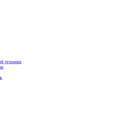
ой техники
ии
в