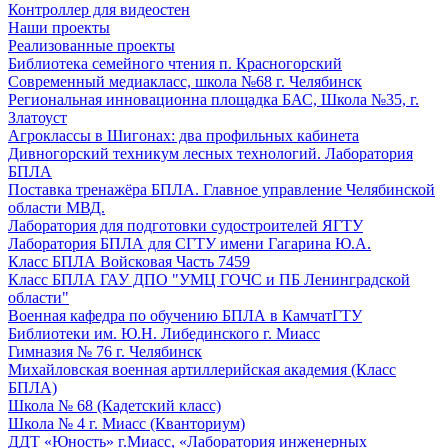
Контроллер для видеостен
Наши проекты
Реализованные проекты
Библиотека семейного чтения п. Красногорский
Современный медиакласс, школа №68 г. Челябинск
Региональная инновационна площадка БАС, Школа №35, г.
Златоуст
Агроклассы в Шигонах: два профильных кабинета
Дивногорский техникум лесных технологий. Лаборатория
БПЛА
Поставка тренажёра БПЛА. Главное управление Челябинской
области МВД.
Лаборатория для подготовки судостроителей ЯГТУ
Лаборатория БПЛА для СГТУ имени Гагарина Ю.А.
Класс БПЛА Войсковая Часть 7459
Класс БПЛА ГАУ ДПО "УМЦ ГОЧС и ПБ Ленинградской
области"
Военная кафедра по обучению БПЛА в КамчатГТУ
Библиотеки им. Ю.Н. Либединского г. Миасс
Гимназия № 76 г. Челябинск
Михайловская военная артиллерийская академия (Класс
БПЛА)
Школа № 68 (Кадетский класс)
Школа № 4 г. Миасс (Кванториум)
ДДТ «Юность» г.Миасс, «Лаборатория инженерных