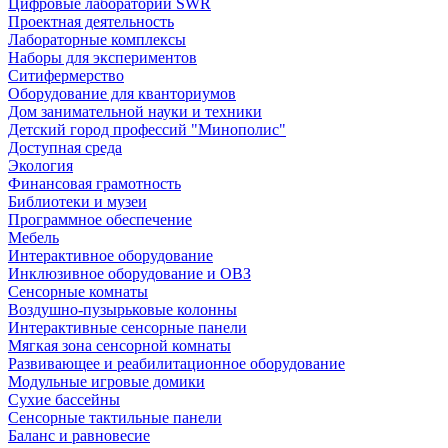
Цифровые лаборатории SWR
Проектная деятельность
Лабораторные комплексы
Наборы для экспериментов
Ситифермерство
Оборудование для кванториумов
Дом занимательной науки и техники
Детский город профессий "Минополис"
Доступная среда
Экология
Финансовая грамотность
Библиотеки и музеи
Программное обеспечение
Мебель
Интерактивное оборудование
Инклюзивное оборудование и ОВЗ
Cенсорные комнаты
Воздушно-пузырьковые колонны
Интерактивные сенсорные панели
Мягкая зона сенсорной комнаты
Развивающее и реабилитационное оборудование
Модульные игровые домики
Сухие бассейны
Сенсорные тактильные панели
Баланс и равновесие