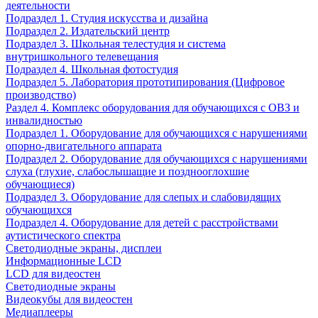
деятельности
Подраздел 1. Студия искусства и дизайна
Подраздел 2. Издательский центр
Подраздел 3. Школьная телестудия и система
внутришкольного телевещания
Подраздел 4. Школьная фотостудия
Подраздел 5. Лаборатория прототипирования (Цифровое
производство)
Раздел 4. Комплекс оборудования для обучающихся с ОВЗ и
инвалидностью
Подраздел 1. Оборудование для обучающихся с нарушениями
опорно-двигательного аппарата
Подраздел 2. Оборудование для обучающихся с нарушениями
слуха (глухие, слабослышащие и позднооглохшие
обучающиеся)
Подраздел 3. Оборудование для слепых и слабовидящих
обучающихся
Подраздел 4. Оборудование для детей с расстройствами
аутистического спектра
Светодиодные экраны, дисплеи
Информационные LCD
LCD для видеостен
Светодиодные экраны
Видеокубы для видеостен
Медиаплееры