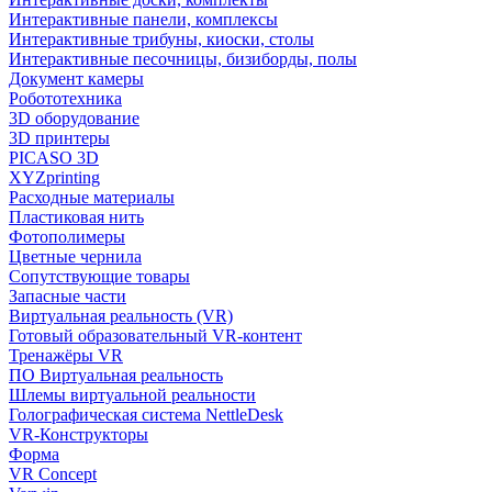
Интерактивные панели, комплексы
Интерактивные трибуны, киоски, столы
Интерактивные песочницы, бизиборды, полы
Документ камеры
Робототехника
3D оборудование
3D принтеры
PICASO 3D
XYZprinting
Расходные материалы
Пластиковая нить
Фотополимеры
Цветные чернила
Сопутствующие товары
Запасные части
Виртуальная реальность (VR)
Готовый образовательный VR-контент
Тренажёры VR
ПО Виртуальная реальность
Шлемы виртуальной реальности
Голографическая система NettleDesk
VR-Конструкторы
Форма
VR Concept