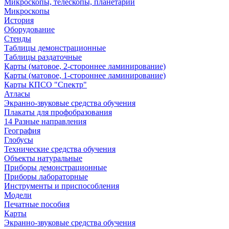
Микроскопы, телескопы, планетарии
Микроскопы
История
Оборудование
Стенды
Таблицы демонстрационные
Таблицы раздаточные
Карты (матовое, 2-стороннее ламинирование)
Карты (матовое, 1-стороннее ламинирование)
Карты КПСО "Спектр"
Атласы
Экранно-звуковые средства обучения
Плакаты для профобразования
14 Разные направления
География
Глобусы
Технические средства обучения
Объекты натуральные
Приборы демонстрационные
Приборы лабораторные
Инструменты и приспособления
Модели
Печатные пособия
Карты
Экранно-звуковые средства обучения