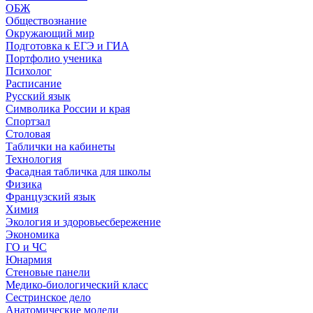
ОБЖ
Обществознание
Окружающий мир
Подготовка к ЕГЭ и ГИА
Портфолио ученика
Психолог
Расписание
Русский язык
Символика России и края
Спортзал
Столовая
Таблички на кабинеты
Технология
Фасадная табличка для школы
Физика
Французский язык
Химия
Экология и здоровьесбережение
Экономика
ГО и ЧС
Юнармия
Стеновые панели
Медико-биологический класс
Сестринское дело
Анатомические модели