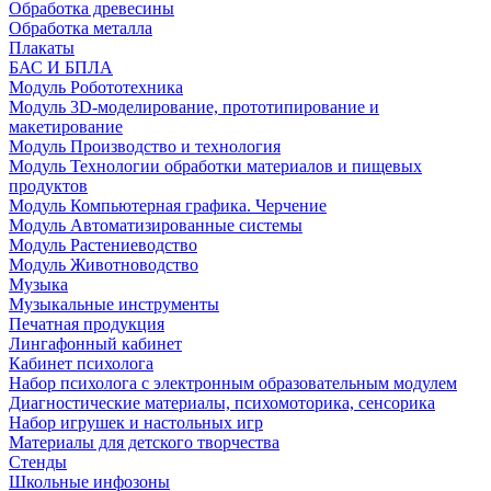
Обработка древесины
Обработка металла
Плакаты
БАС И БПЛА
Модуль Робототехника
Модуль 3D-моделирование, прототипирование и
макетирование
Модуль Производство и технология
Модуль Технологии обработки материалов и пищевых
продуктов
Модуль Компьютерная графика. Черчение
Модуль Автоматизированные системы
Модуль Растениеводство
Модуль Животноводство
Музыка
Музыкальные инструменты
Печатная продукция
Лингафонный кабинет
Кабинет психолога
Набор психолога с электронным образовательным модулем
Диагностические материалы, психомоторика, сенсорика
Набор игрушек и настольных игр
Материалы для детского творчества
Стенды
Школьные инфозоны