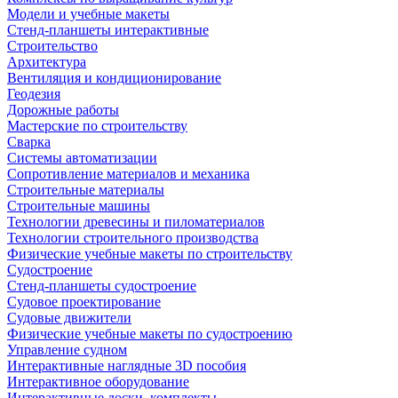
Модели и учебные макеты
Стенд-планшеты интерактивные
Строительство
Архитектура
Вентиляция и кондиционирование
Геодезия
Дорожные работы
Мастерские по строительству
Сварка
Системы автоматизации
Сопротивление материалов и механика
Строительные материалы
Строительные машины
Технологии древесины и пиломатериалов
Технологии строительного производства
Физические учебные макеты по строительству
Судостроение
Стенд-планшеты судостроение
Судовое проектирование
Судовые движители
Физические учебные макеты по судостроению
Управление судном
Интерактивные наглядные 3D пособия
Интерактивное оборудование
Интерактивные доски, комплекты