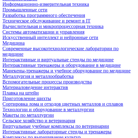
Информационно-измерительная техника
Промышленные сети
Разработка программного обеспечения
Техническое обслуживание и ремонт в IT
Вычислительная и микропроцессорная техника
Системы автоматизации и управления
Искусственный интеллект и нейронные сети
Медицина
Современные высокотехнологические лаборатории по
медицине
Интерактивные и виртуальные стенды по медицине
Интерактивные тренажеры и оборудование в медицине
Манекены-тренажеры и учебное оборудование по медицине
Металлургия и металлообработка
Вспомогательные процессы производства
Материаловедение интерактив
Плавка на штейн
Приготовление шихты
Сортировка лома и отходов цветных металлов и сплавов
Технологии и оборудование в металлургии
Макеты по металлургии
Сельское хозяйство и ветеринария
Виртуальные учебные комплексы по ветеринарии
Интерактивные лабораторные стенды и тренажеры
Комплексы по выращивание культур