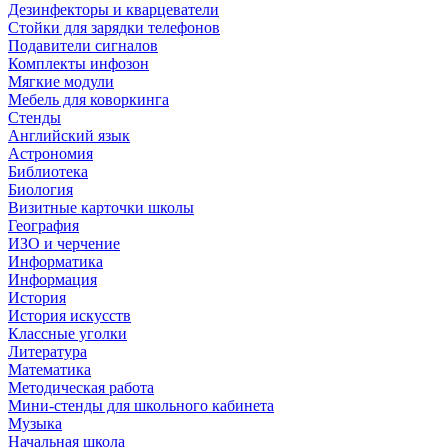
Дезинфекторы и кварцеватели
Стойки для зарядки телефонов
Подавители сигналов
Комплекты инфозон
Мягкие модули
Мебель для коворкинга
Стенды
Английский язык
Астрономия
Библиотека
Биология
Визитные карточки школы
География
ИЗО и черчение
Информатика
Информация
История
История искусств
Классные уголки
Литература
Математика
Методическая работа
Мини-стенды для школьного кабинета
Музыка
Начальная школа