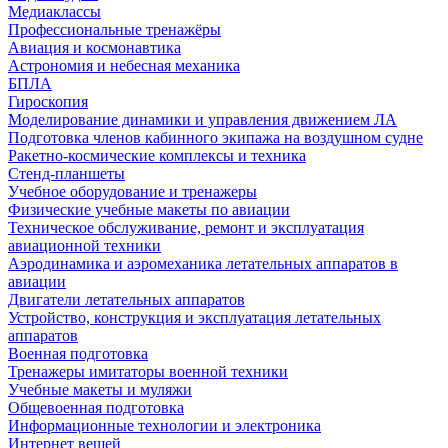
Медиаклассы
Профессиональные тренажёры
Авиация и космонавтика
Астрономия и небесная механика
БПЛА
Гироскопия
Моделирование динамики и управления движением ЛА
Подготовка членов кабинного экипажа на воздушном судне
Ракетно-космические комплексы и техника
Стенд-планшеты
Учебное оборудование и тренажеры
Физические учебные макеты по авиации
Техническое обслуживание, ремонт и эксплуатация
авиационной техники
Аэродинамика и аэромеханика летательных аппаратов в
авиации
Двигатели летательных аппаратов
Устройство, конструкция и эксплуатация летательных
аппаратов
Военная подготовка
Тренажеры имитаторы военной техники
Учебные макеты и муляжи
Общевоенная подготовка
Информационные технологии и электроника
Интернет вещей