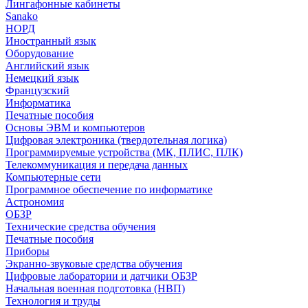
Лингафонные кабинеты
Sanako
НОРД
Иностранный язык
Оборудование
Английский язык
Немецкий язык
Французский
Информатика
Печатные пособия
Основы ЭВМ и компьютеров
Цифровая электроника (твердотельная логика)
Программируемые устройства (МК, ПЛИС, ПЛК)
Телекоммуникация и передача данных
Компьютерные сети
Программное обеспечение по информатике
Астрономия
ОБЗР
Технические средства обучения
Печатные пособия
Приборы
Экранно-звуковые средства обучения
Цифровые лаборатории и датчики ОБЗР
Начальная военная подготовка (НВП)
Технология и труды