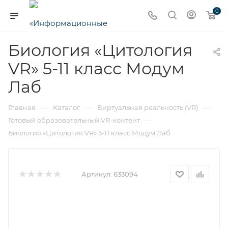
0
Биология «Цитология
VR» 5-11 класс Модум
Лаб
—
—
—
Главная
Каталог
Виртуальная реальность (VR)
—
Готовый образовательный VR-контент
Биология «Цитология VR» 5-11 класс Модум Лаб
Артикул:
633094