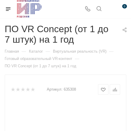
0
ПО VR Concept (от 1 до
7 штук) на 1 год
—
—
—
Главная
Каталог
Виртуальная реальность (VR)
—
Готовый образовательный VR-контент
ПО VR Concept (от 1 до 7 штук) на 1 год
Артикул:
635308