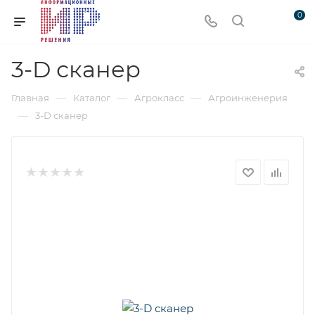
0
3-D сканер
—
—
—
Главная
Каталог
Агрокласс
Агроинженерия
—
3-D сканер