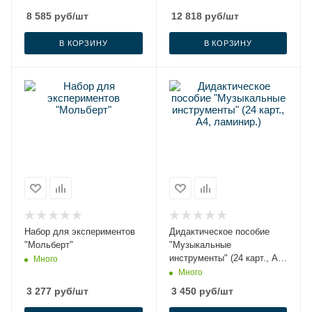
8 585
руб
/шт
12 818
руб
/шт
В КОРЗИНУ
В КОРЗИНУ
Набор для экспериментов
Дидактическое пособие
"Мольберт"
"Музыкальные
инструменты" (24 карт., А4,
Много
ламинир.)
Много
3 277
руб
/шт
3 450
руб
/шт