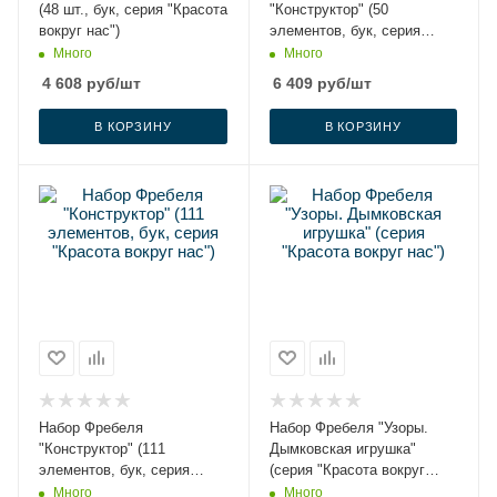
(48 шт., бук, серия "Красота
"Конструктор" (50
вокруг нас")
элементов, бук, серия
"Красота вокруг нас")
Много
Много
4 608
руб
/шт
6 409
руб
/шт
В КОРЗИНУ
В КОРЗИНУ
Набор Фребеля
Набор Фребеля "Узоры.
"Конструктор" (111
Дымковская игрушка"
элементов, бук, серия
(серия "Красота вокруг
"Красота вокруг нас")
нас")
Много
Много