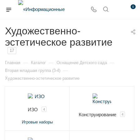
0
Художественно-
эстетическое развитие
17
—
—
—
Главная
Каталог
Оснащение Детского сада
—
Вторая младшая группа (3-4)
Художественно-эстетическое развитие
ИЗО
4
Конструирование
4
Игровые наборы