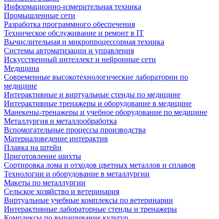
Информационно-измерительная техника
Промышленные сети
Разработка программного обеспечения
Техническое обслуживание и ремонт в IT
Вычислительная и микропроцессорная техника
Системы автоматизации и управления
Искусственный интеллект и нейронные сети
Медицина
Современные высокотехнологические лаборатории по
медицине
Интерактивные и виртуальные стенды по медицине
Интерактивные тренажеры и оборудование в медицине
Манекены-тренажеры и учебное оборудование по медицине
Металлургия и металлообработка
Вспомогательные процессы производства
Материаловедение интерактив
Плавка на штейн
Приготовление шихты
Сортировка лома и отходов цветных металлов и сплавов
Технологии и оборудование в металлургии
Макеты по металлургии
Сельское хозяйство и ветеринария
Виртуальные учебные комплексы по ветеринарии
Интерактивные лабораторные стенды и тренажеры
Комплексы по выращивание культур