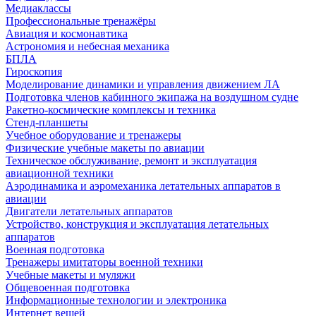
Медиаклассы
Профессиональные тренажёры
Авиация и космонавтика
Астрономия и небесная механика
БПЛА
Гироскопия
Моделирование динамики и управления движением ЛА
Подготовка членов кабинного экипажа на воздушном судне
Ракетно-космические комплексы и техника
Стенд-планшеты
Учебное оборудование и тренажеры
Физические учебные макеты по авиации
Техническое обслуживание, ремонт и эксплуатация
авиационной техники
Аэродинамика и аэромеханика летательных аппаратов в
авиации
Двигатели летательных аппаратов
Устройство, конструкция и эксплуатация летательных
аппаратов
Военная подготовка
Тренажеры имитаторы военной техники
Учебные макеты и муляжи
Общевоенная подготовка
Информационные технологии и электроника
Интернет вещей