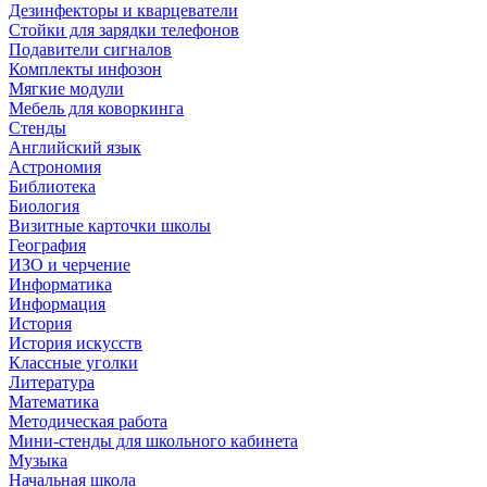
Дезинфекторы и кварцеватели
Стойки для зарядки телефонов
Подавители сигналов
Комплекты инфозон
Мягкие модули
Мебель для коворкинга
Стенды
Английский язык
Астрономия
Библиотека
Биология
Визитные карточки школы
География
ИЗО и черчение
Информатика
Информация
История
История искусств
Классные уголки
Литература
Математика
Методическая работа
Мини-стенды для школьного кабинета
Музыка
Начальная школа