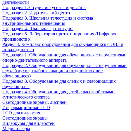
деятельности
Подраздел 1. Студия искусства и дизайна
Подраздел 2. Издательский центр
Подраздел 3. Школьная телестудия и система
внутришкольного телевещания
Подраздел 4. Школьная фотостудия
Подраздел 5. Лаборатория прототипирования (Цифровое
производство)
Раздел 4. Комплекс оборудования для обучающихся с ОВЗ и
инвалидностью
Подраздел 1. Оборудование для обучающихся с нарушениями
опорно-двигательного аппарата
Подраздел 2. Оборудование для обучающихся с нарушениями
слуха (глухие, слабослышащие и позднооглохшие
обучающиеся)
Подраздел 3. Оборудование для слепых и слабовидящих
обучающихся
Подраздел 4. Оборудование для детей с расстройствами
аутистического спектра
Светодиодные экраны, дисплеи
Информационные LCD
LCD для видеостен
Светодиодные экраны
Видеокубы для видеостен
Медиаплееры