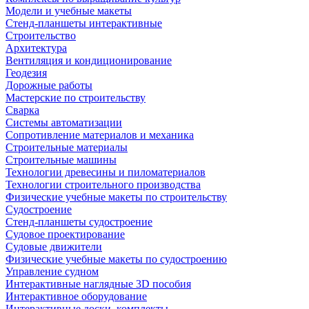
Модели и учебные макеты
Стенд-планшеты интерактивные
Строительство
Архитектура
Вентиляция и кондиционирование
Геодезия
Дорожные работы
Мастерские по строительству
Сварка
Системы автоматизации
Сопротивление материалов и механика
Строительные материалы
Строительные машины
Технологии древесины и пиломатериалов
Технологии строительного производства
Физические учебные макеты по строительству
Судостроение
Стенд-планшеты судостроение
Судовое проектирование
Судовые движители
Физические учебные макеты по судостроению
Управление судном
Интерактивные наглядные 3D пособия
Интерактивное оборудование
Интерактивные доски, комплекты