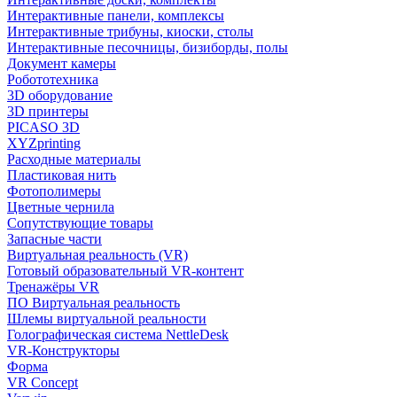
Интерактивные панели, комплексы
Интерактивные трибуны, киоски, столы
Интерактивные песочницы, бизиборды, полы
Документ камеры
Робототехника
3D оборудование
3D принтеры
PICASO 3D
XYZprinting
Расходные материалы
Пластиковая нить
Фотополимеры
Цветные чернила
Сопутствующие товары
Запасные части
Виртуальная реальность (VR)
Готовый образовательный VR-контент
Тренажёры VR
ПО Виртуальная реальность
Шлемы виртуальной реальности
Голографическая система NettleDesk
VR-Конструкторы
Форма
VR Concept