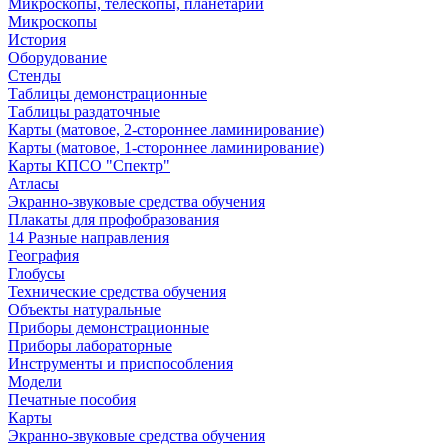
Микроскопы, телескопы, планетарии
Микроскопы
История
Оборудование
Стенды
Таблицы демонстрационные
Таблицы раздаточные
Карты (матовое, 2-стороннее ламинирование)
Карты (матовое, 1-стороннее ламинирование)
Карты КПСО "Спектр"
Атласы
Экранно-звуковые средства обучения
Плакаты для профобразования
14 Разные направления
География
Глобусы
Технические средства обучения
Объекты натуральные
Приборы демонстрационные
Приборы лабораторные
Инструменты и приспособления
Модели
Печатные пособия
Карты
Экранно-звуковые средства обучения