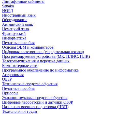
Лингафонные кабинеты
Sanako
НОРД
Иностранный язык
Оборудование
Английский язык
Немецкий язык
Французский
Информатика
Печатные пособия
Основы ЭВМ и компьютеров
Цифровая электроника (твердотельная логика)
Программируемые устройства (МК, ПЛИС, ПЛК)
Телекоммуникация и передача данных
Компьютерные сети
Программное обеспечение по информатике
Астрономия
ОБЗР
Технические средства обучения
Печатные пособия
Приборы
Экранно-звуковые средства обучения
Цифровые лаборатории и датчики ОБЗР
Начальная военная подготовка (НВП)
Технология и труды