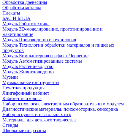
Обработка древесины
Обработка металла
Плакаты
БАС И БПЛА
Модуль Робототехника
Модуль 3D-моделирование, прототипирование и
макетирование
Модуль Производство и технология
Модуль Технологии обработки материалов и пищевых
продуктов
Модуль Компьютерная графика. Черчение
Модуль Автоматизированные системы
Модуль Растениеводство
Модуль Животноводство
Музыка
Музыкальные инструменты
Печатная продукция
Лингафонный кабинет
Кабинет психолога
Набор психолога с электронным образовательным модулем
Диагностические материалы, психомоторика, сенсорика
Набор игрушек и настольных игр
Материалы для детского творчества
Стенды
Школьные инфозоны