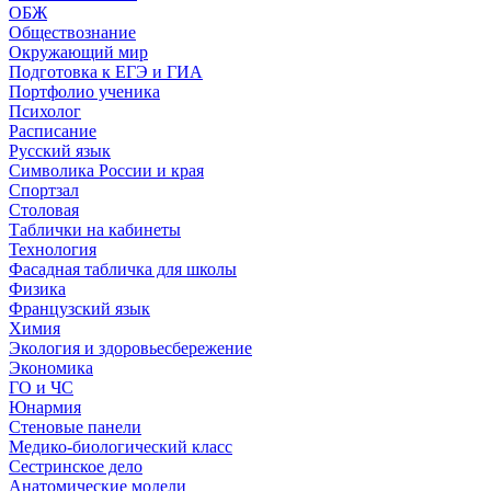
ОБЖ
Обществознание
Окружающий мир
Подготовка к ЕГЭ и ГИА
Портфолио ученика
Психолог
Расписание
Русский язык
Символика России и края
Спортзал
Столовая
Таблички на кабинеты
Технология
Фасадная табличка для школы
Физика
Французский язык
Химия
Экология и здоровьесбережение
Экономика
ГО и ЧС
Юнармия
Стеновые панели
Медико-биологический класс
Сестринское дело
Анатомические модели