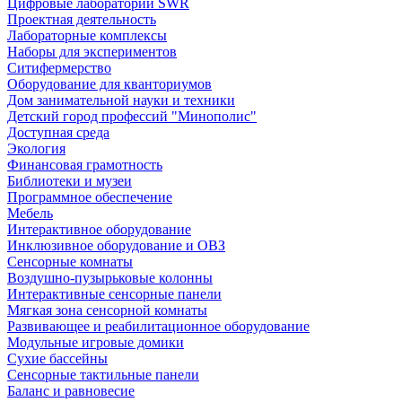
Цифровые лаборатории SWR
Проектная деятельность
Лабораторные комплексы
Наборы для экспериментов
Ситифермерство
Оборудование для кванториумов
Дом занимательной науки и техники
Детский город профессий "Минополис"
Доступная среда
Экология
Финансовая грамотность
Библиотеки и музеи
Программное обеспечение
Мебель
Интерактивное оборудование
Инклюзивное оборудование и ОВЗ
Cенсорные комнаты
Воздушно-пузырьковые колонны
Интерактивные сенсорные панели
Мягкая зона сенсорной комнаты
Развивающее и реабилитационное оборудование
Модульные игровые домики
Сухие бассейны
Сенсорные тактильные панели
Баланс и равновесие