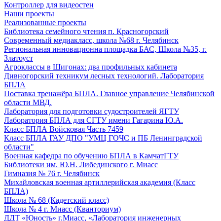
Контроллер для видеостен
Наши проекты
Реализованные проекты
Библиотека семейного чтения п. Красногорский
Современный медиакласс, школа №68 г. Челябинск
Региональная инновационна площадка БАС, Школа №35, г.
Златоуст
Агроклассы в Шигонах: два профильных кабинета
Дивногорский техникум лесных технологий. Лаборатория
БПЛА
Поставка тренажёра БПЛА. Главное управление Челябинской
области МВД.
Лаборатория для подготовки судостроителей ЯГТУ
Лаборатория БПЛА для СГТУ имени Гагарина Ю.А.
Класс БПЛА Войсковая Часть 7459
Класс БПЛА ГАУ ДПО "УМЦ ГОЧС и ПБ Ленинградской
области"
Военная кафедра по обучению БПЛА в КамчатГТУ
Библиотеки им. Ю.Н. Либединского г. Миасс
Гимназия № 76 г. Челябинск
Михайловская военная артиллерийская академия (Класс
БПЛА)
Школа № 68 (Кадетский класс)
Школа № 4 г. Миасс (Кванториум)
ДДТ «Юность» г.Миасс, «Лаборатория инженерных