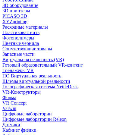
3D оборудование
3D принтеры
PICASO 3D
XYZprinting
Расходные материалы
Пластиковая нить
Фотополимеры
Цветные чернила
Сопутствующие товары
Запасные части
Виртуальная реальность (VR)
Готовый образовательный VR-контент
Тренажёры VR
ПО Виртуальная реальность
Шлемы виртуальной реальности
Голографическая система NettleDesk
VR-Конструкторы
Форма
VR Concept
Varwin
Цифровые лаборатории
Цифровые лаборатории Releon
Датчики
Кабинет физики