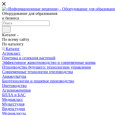
Оборудование для образования
и бизнеса
Каталог
По всему сайту
По каталогу
Каталог
Агрокласс
Генетика и селекция растений
Эффективное животноводство и современные корма
Птицеводство будущего: технологиии управление
Современные технологии пчеловодства
Аквакультура
Биотехнологии и пищевое производство
Цветоводство
Агроинженерия
БПЛА и БАС
Медиакласс
Мультстудия
Видеостудии
Медиаклассы