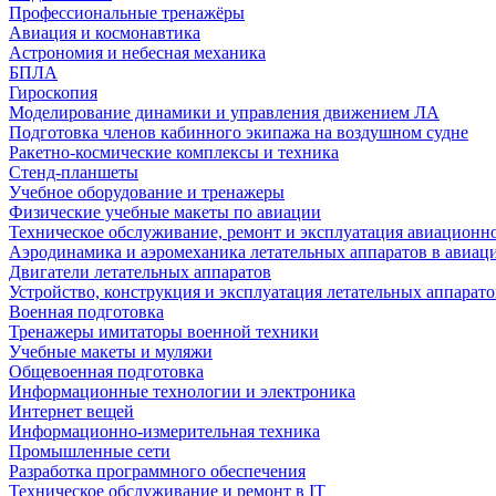
Профессиональные тренажёры
Авиация и космонавтика
Астрономия и небесная механика
БПЛА
Гироскопия
Моделирование динамики и управления движением ЛА
Подготовка членов кабинного экипажа на воздушном судне
Ракетно-космические комплексы и техника
Стенд-планшеты
Учебное оборудование и тренажеры
Физические учебные макеты по авиации
Техническое обслуживание, ремонт и эксплуатация авиационн
Аэродинамика и аэромеханика летательных аппаратов в авиац
Двигатели летательных аппаратов
Устройство, конструкция и эксплуатация летательных аппарато
Военная подготовка
Тренажеры имитаторы военной техники
Учебные макеты и муляжи
Общевоенная подготовка
Информационные технологии и электроника
Интернет вещей
Информационно-измерительная техника
Промышленные сети
Разработка программного обеспечения
Техническое обслуживание и ремонт в IT