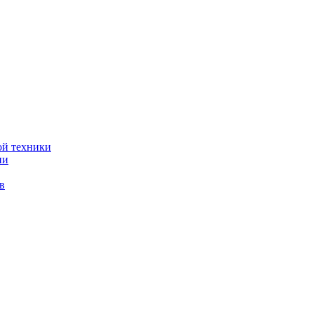
ой техники
ии
в