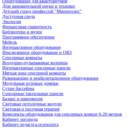
Оборудование для кванториумов
Дом занимательной науки и техники
Детский город профессий "Минополис"
Доступная среда
Экология
Финансовая грамотность
Библиотеки и музеи
Программное обеспечение
Мебель
Интерактивное оборудование
Инклюзивное оборудование и ОВЗ
Cенсорные комнаты
Воздушно-пузырьковые колонны
Интерактивные сенсорные панели
Мягкая зона сенсорной комнаты
Развивающее и реабилитационное оборудование
Модульные игровые домики
Сухие бассейны
Сенсорные тактильные панели
Баланс и равновесие
Световые потолочные модули
Световая и песочная терапия
Комплекты оборудования для сенсорных комнат 6-20 метров
Кабинет логопеда
Кабинет педагога-психолога