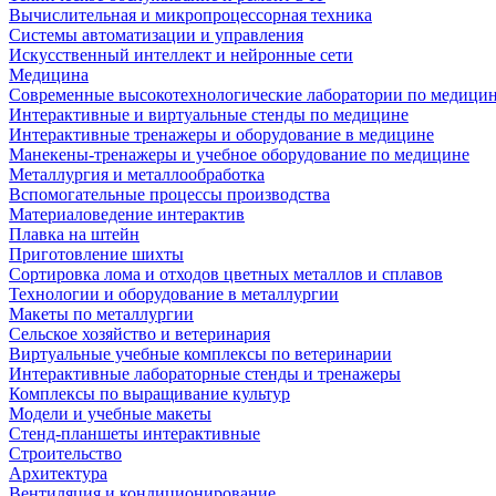
Вычислительная и микропроцессорная техника
Системы автоматизации и управления
Искусственный интеллект и нейронные сети
Медицина
Современные высокотехнологические лаборатории по медици
Интерактивные и виртуальные стенды по медицине
Интерактивные тренажеры и оборудование в медицине
Манекены-тренажеры и учебное оборудование по медицине
Металлургия и металлообработка
Вспомогательные процессы производства
Материаловедение интерактив
Плавка на штейн
Приготовление шихты
Сортировка лома и отходов цветных металлов и сплавов
Технологии и оборудование в металлургии
Макеты по металлургии
Сельское хозяйство и ветеринария
Виртуальные учебные комплексы по ветеринарии
Интерактивные лабораторные стенды и тренажеры
Комплексы по выращивание культур
Модели и учебные макеты
Стенд-планшеты интерактивные
Строительство
Архитектура
Вентиляция и кондиционирование