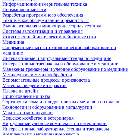
Информационно-измерительная техника
Промышленные сети
Разработка программного обеспечения
Техническое обслуживание и ремонт в IT
Вычислительная и микропроцессорная техника
Системы автоматизации и управления
Искусственный интеллект и нейронные сети
Медицина
Современные высокотехнологические лаборатории по
медицине
Интерактивные и виртуальные стенды по медицине
Интерактивные тренажеры и оборудование в медицине
Манекены-тренажеры и учебное оборудование по медицине
Металлургия и металлообработка
Вспомогательные процессы производства
Материаловедение интерактив
Плавка на штейн
Приготовление шихты
Сортировка лома и отходов цветных металлов и сплавов
Технологии и оборудование в металлургии
Макеты по металлургии
Сельское хозяйство и ветеринария
Виртуальные учебные комплексы по ветеринарии
Интерактивные лабораторные стенды и тренажеры
Комплексы по выращивание культур