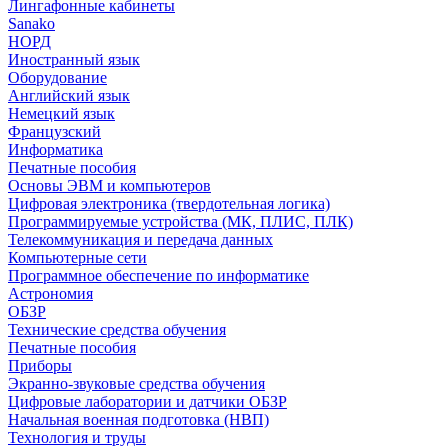
Лингафонные кабинеты
Sanako
НОРД
Иностранный язык
Оборудование
Английский язык
Немецкий язык
Французский
Информатика
Печатные пособия
Основы ЭВМ и компьютеров
Цифровая электроника (твердотельная логика)
Программируемые устройства (МК, ПЛИС, ПЛК)
Телекоммуникация и передача данных
Компьютерные сети
Программное обеспечение по информатике
Астрономия
ОБЗР
Технические средства обучения
Печатные пособия
Приборы
Экранно-звуковые средства обучения
Цифровые лаборатории и датчики ОБЗР
Начальная военная подготовка (НВП)
Технология и труды