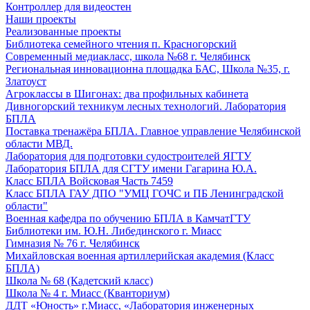
Контроллер для видеостен
Наши проекты
Реализованные проекты
Библиотека семейного чтения п. Красногорский
Современный медиакласс, школа №68 г. Челябинск
Региональная инновационна площадка БАС, Школа №35, г.
Златоуст
Агроклассы в Шигонах: два профильных кабинета
Дивногорский техникум лесных технологий. Лаборатория
БПЛА
Поставка тренажёра БПЛА. Главное управление Челябинской
области МВД.
Лаборатория для подготовки судостроителей ЯГТУ
Лаборатория БПЛА для СГТУ имени Гагарина Ю.А.
Класс БПЛА Войсковая Часть 7459
Класс БПЛА ГАУ ДПО "УМЦ ГОЧС и ПБ Ленинградской
области"
Военная кафедра по обучению БПЛА в КамчатГТУ
Библиотеки им. Ю.Н. Либединского г. Миасс
Гимназия № 76 г. Челябинск
Михайловская военная артиллерийская академия (Класс
БПЛА)
Школа № 68 (Кадетский класс)
Школа № 4 г. Миасс (Кванториум)
ДДТ «Юность» г.Миасс, «Лаборатория инженерных