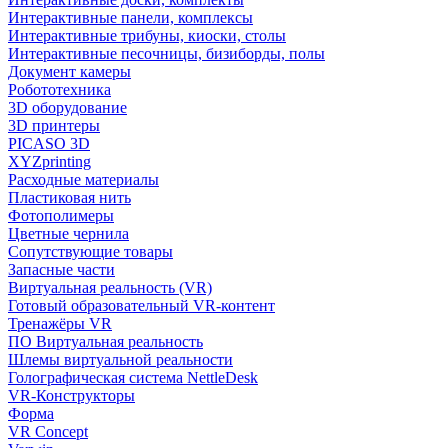
Интерактивные панели, комплексы
Интерактивные трибуны, киоски, столы
Интерактивные песочницы, бизиборды, полы
Документ камеры
Робототехника
3D оборудование
3D принтеры
PICASO 3D
XYZprinting
Расходные материалы
Пластиковая нить
Фотополимеры
Цветные чернила
Сопутствующие товары
Запасные части
Виртуальная реальность (VR)
Готовый образовательный VR-контент
Тренажёры VR
ПО Виртуальная реальность
Шлемы виртуальной реальности
Голографическая система NettleDesk
VR-Конструкторы
Форма
VR Concept