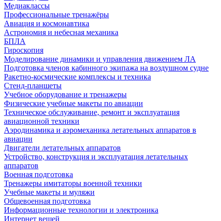
Медиаклассы
Профессиональные тренажёры
Авиация и космонавтика
Астрономия и небесная механика
БПЛА
Гироскопия
Моделирование динамики и управления движением ЛА
Подготовка членов кабинного экипажа на воздушном судне
Ракетно-космические комплексы и техника
Стенд-планшеты
Учебное оборудование и тренажеры
Физические учебные макеты по авиации
Техническое обслуживание, ремонт и эксплуатация
авиационной техники
Аэродинамика и аэромеханика летательных аппаратов в
авиации
Двигатели летательных аппаратов
Устройство, конструкция и эксплуатация летательных
аппаратов
Военная подготовка
Тренажеры имитаторы военной техники
Учебные макеты и муляжи
Общевоенная подготовка
Информационные технологии и электроника
Интернет вещей