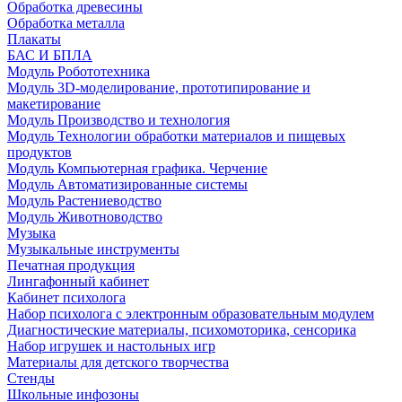
Обработка древесины
Обработка металла
Плакаты
БАС И БПЛА
Модуль Робототехника
Модуль 3D-моделирование, прототипирование и
макетирование
Модуль Производство и технология
Модуль Технологии обработки материалов и пищевых
продуктов
Модуль Компьютерная графика. Черчение
Модуль Автоматизированные системы
Модуль Растениеводство
Модуль Животноводство
Музыка
Музыкальные инструменты
Печатная продукция
Лингафонный кабинет
Кабинет психолога
Набор психолога с электронным образовательным модулем
Диагностические материалы, психомоторика, сенсорика
Набор игрушек и настольных игр
Материалы для детского творчества
Стенды
Школьные инфозоны