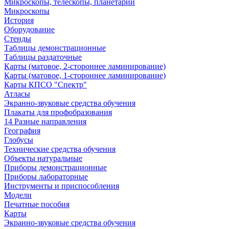
Микроскопы, телескопы, планетарии
Микроскопы
История
Оборудование
Стенды
Таблицы демонстрационные
Таблицы раздаточные
Карты (матовое, 2-стороннее ламинирование)
Карты (матовое, 1-стороннее ламинирование)
Карты КПСО "Спектр"
Атласы
Экранно-звуковые средства обучения
Плакаты для профобразования
14 Разные направления
География
Глобусы
Технические средства обучения
Объекты натуральные
Приборы демонстрационные
Приборы лабораторные
Инструменты и приспособления
Модели
Печатные пособия
Карты
Экранно-звуковые средства обучения