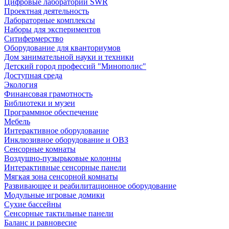
Цифровые лаборатории SWR
Проектная деятельность
Лабораторные комплексы
Наборы для экспериментов
Ситифермерство
Оборудование для кванториумов
Дом занимательной науки и техники
Детский город профессий "Минополис"
Доступная среда
Экология
Финансовая грамотность
Библиотеки и музеи
Программное обеспечение
Мебель
Интерактивное оборудование
Инклюзивное оборудование и ОВЗ
Cенсорные комнаты
Воздушно-пузырьковые колонны
Интерактивные сенсорные панели
Мягкая зона сенсорной комнаты
Развивающее и реабилитационное оборудование
Модульные игровые домики
Сухие бассейны
Сенсорные тактильные панели
Баланс и равновесие