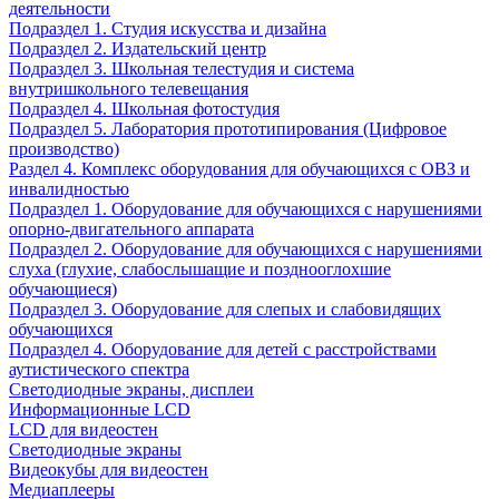
деятельности
Подраздел 1. Студия искусства и дизайна
Подраздел 2. Издательский центр
Подраздел 3. Школьная телестудия и система
внутришкольного телевещания
Подраздел 4. Школьная фотостудия
Подраздел 5. Лаборатория прототипирования (Цифровое
производство)
Раздел 4. Комплекс оборудования для обучающихся с ОВЗ и
инвалидностью
Подраздел 1. Оборудование для обучающихся с нарушениями
опорно-двигательного аппарата
Подраздел 2. Оборудование для обучающихся с нарушениями
слуха (глухие, слабослышащие и позднооглохшие
обучающиеся)
Подраздел 3. Оборудование для слепых и слабовидящих
обучающихся
Подраздел 4. Оборудование для детей с расстройствами
аутистического спектра
Светодиодные экраны, дисплеи
Информационные LCD
LCD для видеостен
Светодиодные экраны
Видеокубы для видеостен
Медиаплееры