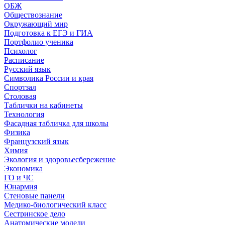
ОБЖ
Обществознание
Окружающий мир
Подготовка к ЕГЭ и ГИА
Портфолио ученика
Психолог
Расписание
Русский язык
Символика России и края
Спортзал
Столовая
Таблички на кабинеты
Технология
Фасадная табличка для школы
Физика
Французский язык
Химия
Экология и здоровьесбережение
Экономика
ГО и ЧС
Юнармия
Стеновые панели
Медико-биологический класс
Сестринское дело
Анатомические модели