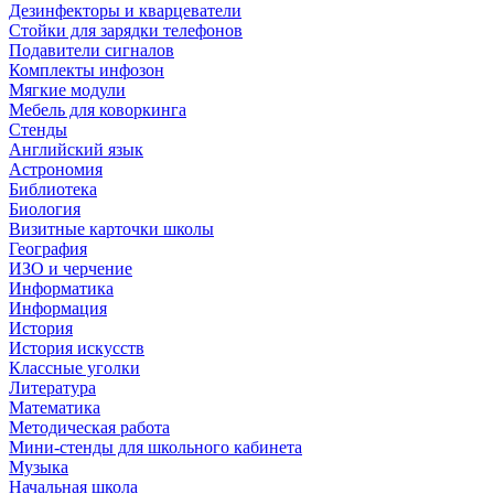
Дезинфекторы и кварцеватели
Стойки для зарядки телефонов
Подавители сигналов
Комплекты инфозон
Мягкие модули
Мебель для коворкинга
Стенды
Английский язык
Астрономия
Библиотека
Биология
Визитные карточки школы
География
ИЗО и черчение
Информатика
Информация
История
История искусств
Классные уголки
Литература
Математика
Методическая работа
Мини-стенды для школьного кабинета
Музыка
Начальная школа