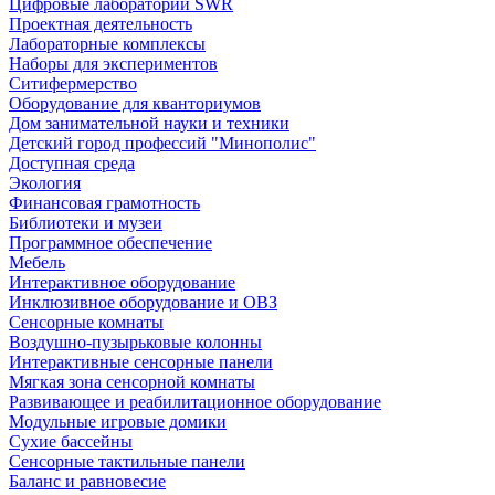
Цифровые лаборатории SWR
Проектная деятельность
Лабораторные комплексы
Наборы для экспериментов
Ситифермерство
Оборудование для кванториумов
Дом занимательной науки и техники
Детский город профессий "Минополис"
Доступная среда
Экология
Финансовая грамотность
Библиотеки и музеи
Программное обеспечение
Мебель
Интерактивное оборудование
Инклюзивное оборудование и ОВЗ
Cенсорные комнаты
Воздушно-пузырьковые колонны
Интерактивные сенсорные панели
Мягкая зона сенсорной комнаты
Развивающее и реабилитационное оборудование
Модульные игровые домики
Сухие бассейны
Сенсорные тактильные панели
Баланс и равновесие