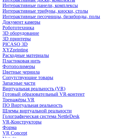
Интерактивные панели, комплексы
Интерактивные трибуны, киоски, столы
Интерактивные песочницы, бизиборды, полы
Документ камеры
Робототехника
3D оборудование
3D принтеры
PICASO 3D
XYZprinting
Расходные материалы
Пластиковая нить
Фотополимеры
Цветные чернила
Сопутствующие товары
Запасные части
Виртуальная реальность (VR)
Готовый образовательный VR-контент
Тренажёры VR
ПО Виртуальная реальность
Шлемы виртуальной реальности
Голографическая система NettleDesk
VR-Конструкторы
Форма
VR Concept