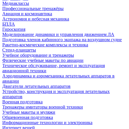
Медиаклассы
Профессиональные тренажёры
Авиация и космонавтика
Астрономия и небесная механика
БПЛА
Гироскопия
Моделирование динамики и управления движением ЛА
Подготовка членов кабинного экипажа на воздушном судне
Ракетно-космические комплексы и техника
Стенд-планшеты
Учебное оборудование и тренажеры
Физические учебные макеты по авиации
Техническое обслуживание, ремонт и эксплуатация
авиационной техники
Аэродинамика и аэромеханика летательных аппаратов в
авиации
Двигатели летательных аппаратов
Устройство, конструкция и эксплуатация летательных
аппаратов
Военная подготовка
Тренажеры имитаторы военной техники
Учебные макеты и муляжи
Общевоенная подготовка
Информационные технологии и электроника
Интернет вещей