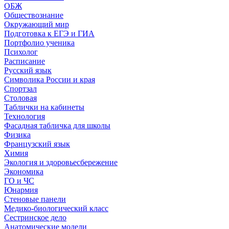
ОБЖ
Обществознание
Окружающий мир
Подготовка к ЕГЭ и ГИА
Портфолио ученика
Психолог
Расписание
Русский язык
Символика России и края
Спортзал
Столовая
Таблички на кабинеты
Технология
Фасадная табличка для школы
Физика
Французский язык
Химия
Экология и здоровьесбережение
Экономика
ГО и ЧС
Юнармия
Стеновые панели
Медико-биологический класс
Сестринское дело
Анатомические модели