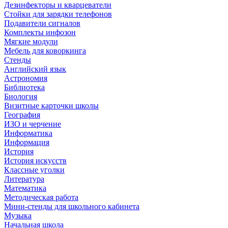
Дезинфекторы и кварцеватели
Стойки для зарядки телефонов
Подавители сигналов
Комплекты инфозон
Мягкие модули
Мебель для коворкинга
Стенды
Английский язык
Астрономия
Библиотека
Биология
Визитные карточки школы
География
ИЗО и черчение
Информатика
Информация
История
История искусств
Классные уголки
Литература
Математика
Методическая работа
Мини-стенды для школьного кабинета
Музыка
Начальная школа