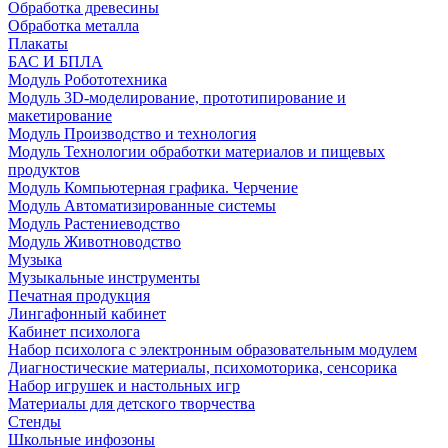
Обработка древесины
Обработка металла
Плакаты
БАС И БПЛА
Модуль Робототехника
Модуль 3D-моделирование, прототипирование и
макетирование
Модуль Производство и технология
Модуль Технологии обработки материалов и пищевых
продуктов
Модуль Компьютерная графика. Черчение
Модуль Автоматизированные системы
Модуль Растениеводство
Модуль Животноводство
Музыка
Музыкальные инструменты
Печатная продукция
Лингафонный кабинет
Кабинет психолога
Набор психолога с электронным образовательным модулем
Диагностические материалы, психомоторика, сенсорика
Набор игрушек и настольных игр
Материалы для детского творчества
Стенды
Школьные инфозоны