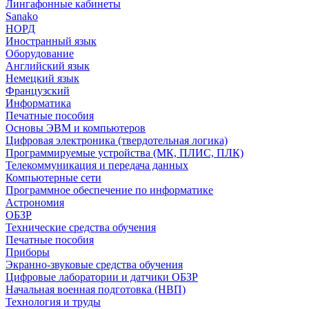
Лингафонные кабинеты
Sanako
НОРД
Иностранный язык
Оборудование
Английский язык
Немецкий язык
Французский
Информатика
Печатные пособия
Основы ЭВМ и компьютеров
Цифровая электроника (твердотельная логика)
Программируемые устройства (МК, ПЛИС, ПЛК)
Телекоммуникация и передача данных
Компьютерные сети
Программное обеспечение по информатике
Астрономия
ОБЗР
Технические средства обучения
Печатные пособия
Приборы
Экранно-звуковые средства обучения
Цифровые лаборатории и датчики ОБЗР
Начальная военная подготовка (НВП)
Технология и труды