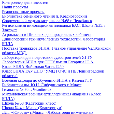
Контроллер для видеостен
Наши проекты
Реализованные проекты
Библиотека семейного чтения п. Красногорский
Современный медиакласс, школа №68 г. Челябинск
Региональная инновационна площадка БАС, Школа №35, г.
Златоуст
Агроклассы в Шигонах: два профильных кабинета
Дивногорский техникум лесных технологий. Лаборатория
БПЛА
Поставка тренажёра БПЛА. Главное управление Челябинской
области МВД.
Лаборатория для подготовки судостроителей ЯГТУ
Лаборатория БПЛА для СГТУ имени Гагарина Ю.А.
Класс БПЛА Войсковая Часть 7459
Класс БПЛА ГАУ ДПО "УМЦ ГОЧС и ПБ Ленинградской
области"
Военная кафедра по обучению БПЛА в КамчатГТУ
Библиотеки им. Ю.Н. Либединского г. Миасс
Гимназия № 76 г. Челябинск
Михайловская военная артиллерийская академия (Класс
БПЛА)
Школа № 68 (Кадетский класс)
Школа № 4 г. Миасс (Кванториум)
ДДТ «Юность» г.Миасс, «Лаборатория инженерных