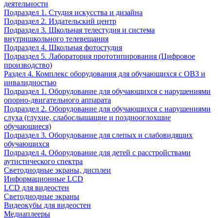
деятельности
Подраздел 1. Студия искусства и дизайна
Подраздел 2. Издательский центр
Подраздел 3. Школьная телестудия и система
внутришкольного телевещания
Подраздел 4. Школьная фотостудия
Подраздел 5. Лаборатория прототипирования (Цифровое
производство)
Раздел 4. Комплекс оборудования для обучающихся с ОВЗ и
инвалидностью
Подраздел 1. Оборудование для обучающихся с нарушениями
опорно-двигательного аппарата
Подраздел 2. Оборудование для обучающихся с нарушениями
слуха (глухие, слабослышащие и позднооглохшие
обучающиеся)
Подраздел 3. Оборудование для слепых и слабовидящих
обучающихся
Подраздел 4. Оборудование для детей с расстройствами
аутистического спектра
Светодиодные экраны, дисплеи
Информационные LCD
LCD для видеостен
Светодиодные экраны
Видеокубы для видеостен
Медиаплееры