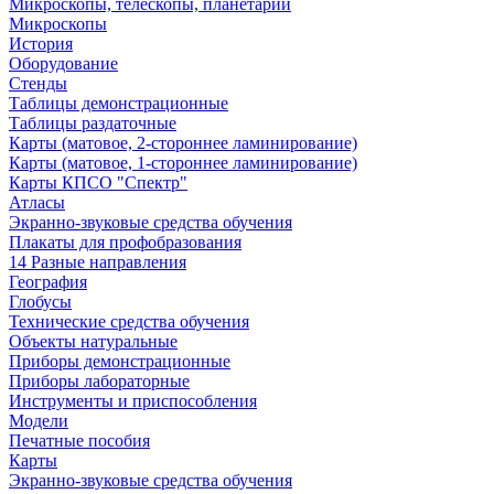
Микроскопы, телескопы, планетарии
Микроскопы
История
Оборудование
Стенды
Таблицы демонстрационные
Таблицы раздаточные
Карты (матовое, 2-стороннее ламинирование)
Карты (матовое, 1-стороннее ламинирование)
Карты КПСО "Спектр"
Атласы
Экранно-звуковые средства обучения
Плакаты для профобразования
14 Разные направления
География
Глобусы
Технические средства обучения
Объекты натуральные
Приборы демонстрационные
Приборы лабораторные
Инструменты и приспособления
Модели
Печатные пособия
Карты
Экранно-звуковые средства обучения