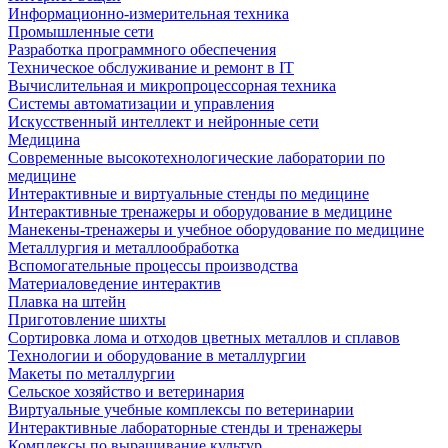
Информационно-измерительная техника
Промышленные сети
Разработка программного обеспечения
Техническое обслуживание и ремонт в IT
Вычислительная и микропроцессорная техника
Системы автоматизации и управления
Искусственный интеллект и нейронные сети
Медицина
Современные высокотехнологические лаборатории по
медицине
Интерактивные и виртуальные стенды по медицине
Интерактивные тренажеры и оборудование в медицине
Манекены-тренажеры и учебное оборудование по медицине
Металлургия и металлообработка
Вспомогательные процессы производства
Материаловедение интерактив
Плавка на штейн
Приготовление шихты
Сортировка лома и отходов цветных металлов и сплавов
Технологии и оборудование в металлургии
Макеты по металлургии
Сельское хозяйство и ветеринария
Виртуальные учебные комплексы по ветеринарии
Интерактивные лабораторные стенды и тренажеры
Комплексы по выращивание культур