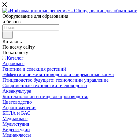
Оборудование для образования
и бизнеса
Каталог
По всему сайту
По каталогу
Каталог
Агрокласс
Генетика и селекция растений
Эффективное животноводство и современные корма
Птицеводство будущего: технологиии управление
Современные технологии пчеловодства
Аквакультура
Биотехнологии и пищевое производство
Цветоводство
Агроинженерия
БПЛА и БАС
Медиакласс
Мультстудия
Видеостудии
Медиаклассы