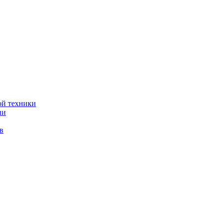
ой техники
ии
в