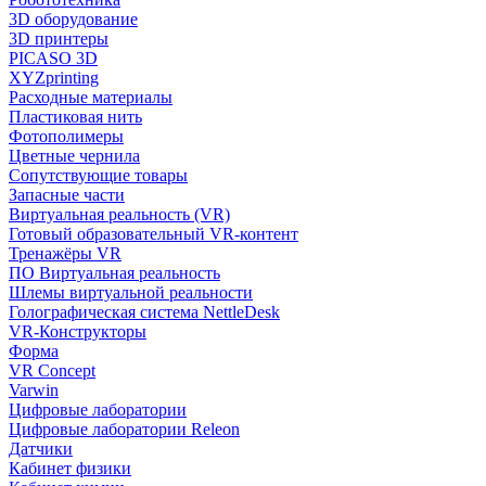
3D оборудование
3D принтеры
PICASO 3D
XYZprinting
Расходные материалы
Пластиковая нить
Фотополимеры
Цветные чернила
Сопутствующие товары
Запасные части
Виртуальная реальность (VR)
Готовый образовательный VR-контент
Тренажёры VR
ПО Виртуальная реальность
Шлемы виртуальной реальности
Голографическая система NettleDesk
VR-Конструкторы
Форма
VR Concept
Varwin
Цифровые лаборатории
Цифровые лаборатории Releon
Датчики
Кабинет физики