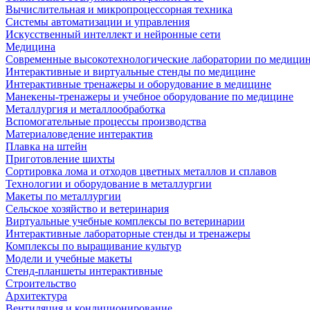
Вычислительная и микропроцессорная техника
Системы автоматизации и управления
Искусственный интеллект и нейронные сети
Медицина
Современные высокотехнологические лаборатории по медици
Интерактивные и виртуальные стенды по медицине
Интерактивные тренажеры и оборудование в медицине
Манекены-тренажеры и учебное оборудование по медицине
Металлургия и металлообработка
Вспомогательные процессы производства
Материаловедение интерактив
Плавка на штейн
Приготовление шихты
Сортировка лома и отходов цветных металлов и сплавов
Технологии и оборудование в металлургии
Макеты по металлургии
Сельское хозяйство и ветеринария
Виртуальные учебные комплексы по ветеринарии
Интерактивные лабораторные стенды и тренажеры
Комплексы по выращивание культур
Модели и учебные макеты
Стенд-планшеты интерактивные
Строительство
Архитектура
Вентиляция и кондиционирование