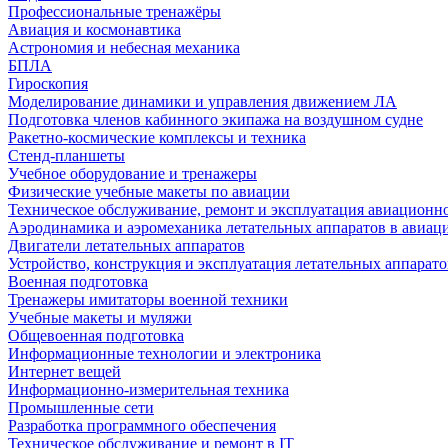
Профессиональные тренажёры
Авиация и космонавтика
Астрономия и небесная механика
БПЛА
Гироскопия
Моделирование динамики и управления движением ЛА
Подготовка членов кабинного экипажа на воздушном судне
Ракетно-космические комплексы и техника
Стенд-планшеты
Учебное оборудование и тренажеры
Физические учебные макеты по авиации
Техническое обслуживание, ремонт и эксплуатация авиационн
Аэродинамика и аэромеханика летательных аппаратов в авиац
Двигатели летательных аппаратов
Устройство, конструкция и эксплуатация летательных аппарато
Военная подготовка
Тренажеры имитаторы военной техники
Учебные макеты и муляжи
Общевоенная подготовка
Информационные технологии и электроника
Интернет вещей
Информационно-измерительная техника
Промышленные сети
Разработка программного обеспечения
Техническое обслуживание и ремонт в IT