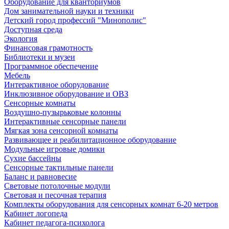
Оборудование для кванториумов
Дом занимательной науки и техники
Детский город профессий "Минополис"
Доступная среда
Экология
Финансовая грамотность
Библиотеки и музеи
Программное обеспечение
Мебель
Интерактивное оборудование
Инклюзивное оборудование и ОВЗ
Cенсорные комнаты
Воздушно-пузырьковые колонны
Интерактивные сенсорные панели
Мягкая зона сенсорной комнаты
Развивающее и реабилитационное оборудование
Модульные игровые домики
Сухие бассейны
Сенсорные тактильные панели
Баланс и равновесие
Световые потолочные модули
Световая и песочная терапия
Комплекты оборудования для сенсорных комнат 6-20 метров
Кабинет логопеда
Кабинет педагога-психолога