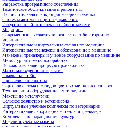
Разработка программного обеспечения
Техническое обслуживание и ремонт в IT
Вычислительная и микропроцессорная техника
Системы автоматизации и управления
Искусственный интеллект и нейронные сети
Медицина
Современные высокотехнологические лаборатории по
медицине
Интерактивные и виртуальные стенды по медицине
Интерактивные тренажеры и оборудование в медицине
Манекены-тренажеры и учебное оборудование по медицине
Металлургия и металлообработка
Вспомогательные процессы производства
Материаловедение интерактив
Плавка на штейн
Приготовление шихты
Сортировка лома и отходов цветных металлов и сплавов
Технологии и оборудование в металлургии
Макеты по металлургии
Сельское хозяйство и ветеринария
Виртуальные учебные комплексы по ветеринарии
Интерактивные лабораторные стенды и тренажеры
Комплексы по выращивание культур
Модели и учебные макеты
Стенд-планшеты интерактивные