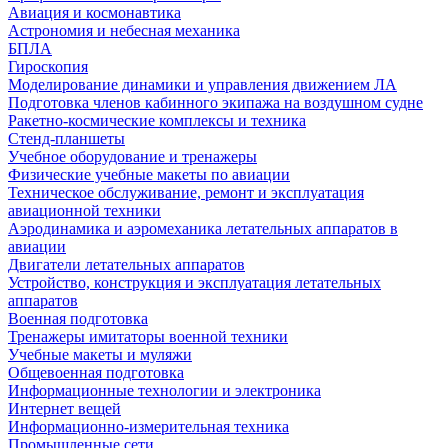
Авиация и космонавтика
Астрономия и небесная механика
БПЛА
Гироскопия
Моделирование динамики и управления движением ЛА
Подготовка членов кабинного экипажа на воздушном судне
Ракетно-космические комплексы и техника
Стенд-планшеты
Учебное оборудование и тренажеры
Физические учебные макеты по авиации
Техническое обслуживание, ремонт и эксплуатация
авиационной техники
Аэродинамика и аэромеханика летательных аппаратов в
авиации
Двигатели летательных аппаратов
Устройство, конструкция и эксплуатация летательных
аппаратов
Военная подготовка
Тренажеры имитаторы военной техники
Учебные макеты и муляжи
Общевоенная подготовка
Информационные технологии и электроника
Интернет вещей
Информационно-измерительная техника
Промышленные сети