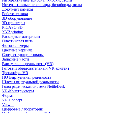
Интерактивные трибуны, киоски, столы
Интерактивные песочницы, бизиборды, полы
Документ камеры
Робототехника
3D оборудование
3D принтеры
PICASO 3D
XYZprinting
Расходные материалы
Пластиковая нить
Фотополимеры
Цветные чернила
Сопутствующие товары
Запасные части
Виртуальная реальность (VR)
Готовый образовательный VR-контент
Тренажёры VR
ПО Виртуальная реальность
Шлемы виртуальной реальности
Голографическая система NettleDesk
VR-Конструкторы
Форма
VR Concept
Varwin
Цифровые лаборатории