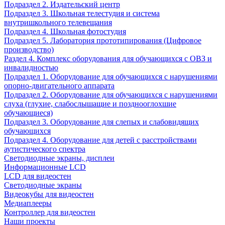
Подраздел 2. Издательский центр
Подраздел 3. Школьная телестудия и система
внутришкольного телевещания
Подраздел 4. Школьная фотостудия
Подраздел 5. Лаборатория прототипирования (Цифровое
производство)
Раздел 4. Комплекс оборудования для обучающихся с ОВЗ и
инвалидностью
Подраздел 1. Оборудование для обучающихся с нарушениями
опорно-двигательного аппарата
Подраздел 2. Оборудование для обучающихся с нарушениями
слуха (глухие, слабослышащие и позднооглохшие
обучающиеся)
Подраздел 3. Оборудование для слепых и слабовидящих
обучающихся
Подраздел 4. Оборудование для детей с расстройствами
аутистического спектра
Светодиодные экраны, дисплеи
Информационные LCD
LCD для видеостен
Светодиодные экраны
Видеокубы для видеостен
Медиаплееры
Контроллер для видеостен
Наши проекты