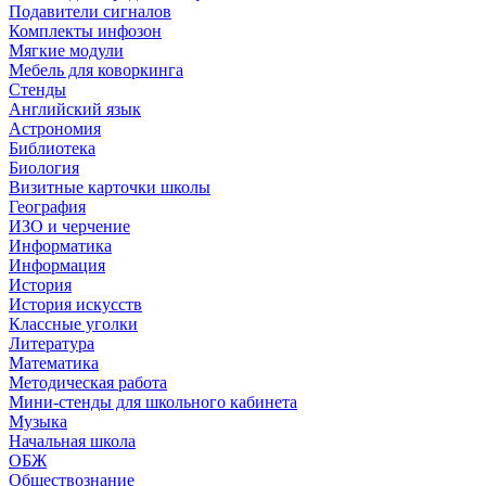
Подавители сигналов
Комплекты инфозон
Мягкие модули
Мебель для коворкинга
Стенды
Английский язык
Астрономия
Библиотека
Биология
Визитные карточки школы
География
ИЗО и черчение
Информатика
Информация
История
История искусств
Классные уголки
Литература
Математика
Методическая работа
Мини-стенды для школьного кабинета
Музыка
Начальная школа
ОБЖ
Обществознание