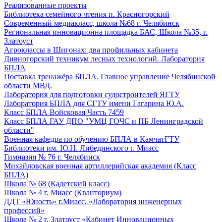
Реализованные проекты
Библиотека семейного чтения п. Красногорский
Современный медиакласс, школа №68 г. Челябинск
Региональная инновационна площадка БАС, Школа №35, г.
Златоуст
Агроклассы в Шигонах: два профильных кабинета
Дивногорский техникум лесных технологий. Лаборатория
БПЛА
Поставка тренажёра БПЛА. Главное управление Челябинской
области МВД.
Лаборатория для подготовки судостроителей ЯГТУ
Лаборатория БПЛА для СГТУ имени Гагарина Ю.А.
Класс БПЛА Войсковая Часть 7459
Класс БПЛА ГАУ ДПО "УМЦ ГОЧС и ПБ Ленинградской
области"
Военная кафедра по обучению БПЛА в КамчатГТУ
Библиотеки им. Ю.Н. Либединского г. Миасс
Гимназия № 76 г. Челябинск
Михайловская военная артиллерийская академия (Класс
БПЛА)
Школа № 68 (Кадетский класс)
Школа № 4 г. Миасс (Кванториум)
ДДТ «Юность» г.Миасс, «Лаборатория инженерных
профессий»
Школа № 2 г. Златоуст «Кабинет Инновационных