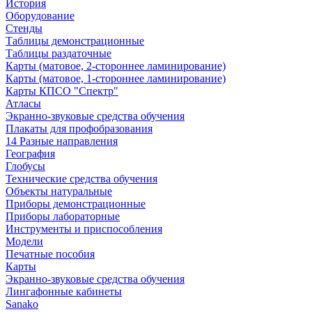
История
Оборудование
Стенды
Таблицы демонстрационные
Таблицы раздаточные
Карты (матовое, 2-стороннее ламинирование)
Карты (матовое, 1-стороннее ламинирование)
Карты КПСО "Спектр"
Атласы
Экранно-звуковые средства обучения
Плакаты для профобразования
14 Разные направления
География
Глобусы
Технические средства обучения
Объекты натуральные
Приборы демонстрационные
Приборы лабораторные
Инструменты и приспособления
Модели
Печатные пособия
Карты
Экранно-звуковые средства обучения
Лингафонные кабинеты
Sanako