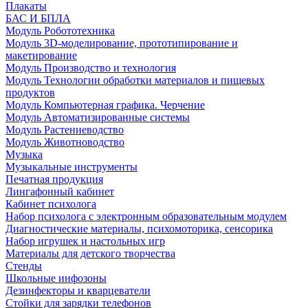
Плакаты
БАС И БПЛА
Модуль Робототехника
Модуль 3D-моделирование, прототипирование и
макетирование
Модуль Производство и технология
Модуль Технологии обработки материалов и пищевых
продуктов
Модуль Компьютерная графика. Черчение
Модуль Автоматизированные системы
Модуль Растениеводство
Модуль Животноводство
Музыка
Музыкальные инструменты
Печатная продукция
Лингафонный кабинет
Кабинет психолога
Набор психолога с электронным образовательным модулем
Диагностические материалы, психомоторика, сенсорика
Набор игрушек и настольных игр
Материалы для детского творчества
Стенды
Школьные инфозоны
Дезинфекторы и кварцеватели
Стойки для зарядки телефонов