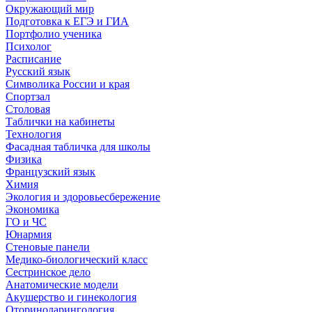
Окружающий мир
Подготовка к ЕГЭ и ГИА
Портфолио ученика
Психолог
Расписание
Русский язык
Символика России и края
Спортзал
Столовая
Таблички на кабинеты
Технология
Фасадная табличка для школы
Физика
Французский язык
Химия
Экология и здоровьесбережение
Экономика
ГО и ЧС
Юнармия
Стеновые панели
Медико-биологический класс
Сестринское дело
Анатомические модели
Акушерство и гинекология
Оториноларингология