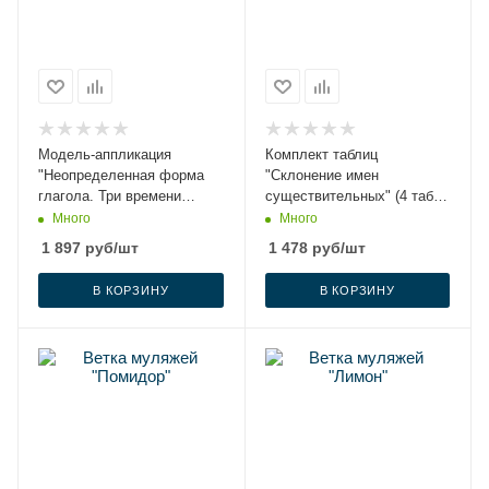
Модель-аппликация
Комплект таблиц
"Неопределенная форма
"Склонение имен
глагола. Три времени
существительных" (4 табл.,
глагола" (лам.)
формат А3, лам.)
Много
Много
1 897
руб
/шт
1 478
руб
/шт
В КОРЗИНУ
В КОРЗИНУ