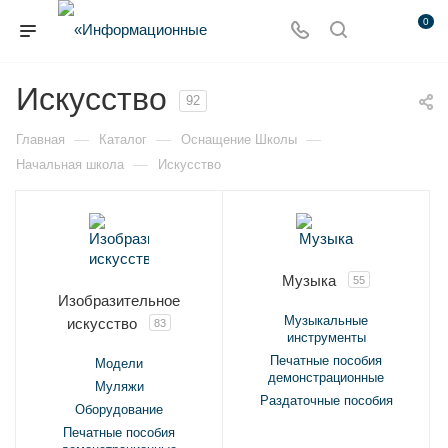
0
Искусство
92
—
—
—
Главная
Каталог
Оснащение Школы
—
Начальная школа
Искусство
Музыка
55
Изобразительное
Музыкальные
искусство
83
инструменты
Печатные пособия
Модели
демонстрационные
Муляжи
Раздаточные пособия
Оборудование
Печатные пособия