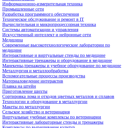
Информационно-измерительная техника
Промышленные сети
Разработка программного обеспечения
Техническое обслуживание и ремонт в IT
Вычислительная и микропроцессорная техника
Системы автоматизации и управления
Искусственный интеллект и нейронные сети
Медицина
Современные высокотехнологические лаборатории по
медицине
Интерактивные и виртуальные стенды по медицине
Интерактивные тренажеры и оборудование в медицине
Манекены-тренажеры и учебное оборудование по медицине
Металлургия и металлообработка
Вспомогательные процессы производства
Материаловедение интерактив
Плавка на штейн
Приготовление шихты
Сортировка лома и отходов цветных металлов и сплавов
Технологии и оборудование в металлургии
Макеты по металлургии
Сельское хозяйство и ветеринария
Виртуальные учебные комплексы по ветеринарии
Интерактивные лабораторные стенды и тренажеры
Комплексы по выращивание культур