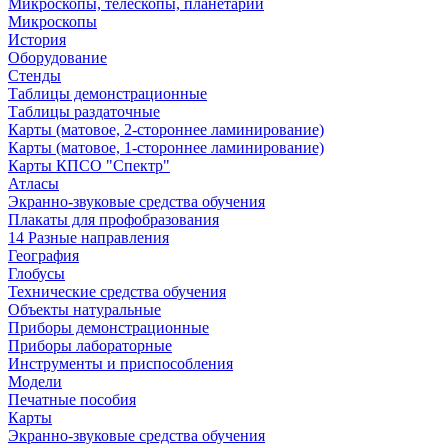
Микроскопы, телескопы, планетарии
Микроскопы
История
Оборудование
Стенды
Таблицы демонстрационные
Таблицы раздаточные
Карты (матовое, 2-стороннее ламинирование)
Карты (матовое, 1-стороннее ламинирование)
Карты КПСО "Спектр"
Атласы
Экранно-звуковые средства обучения
Плакаты для профобразования
14 Разные направления
География
Глобусы
Технические средства обучения
Объекты натуральные
Приборы демонстрационные
Приборы лабораторные
Инструменты и приспособления
Модели
Печатные пособия
Карты
Экранно-звуковые средства обучения