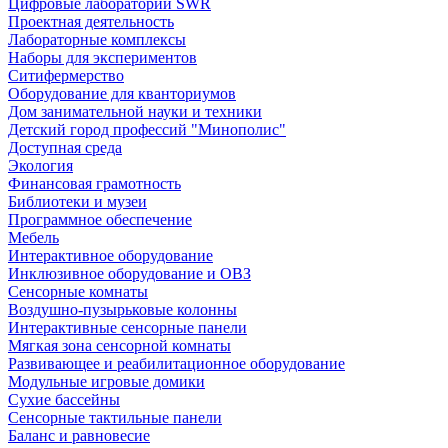
Цифровые лаборатории SWR
Проектная деятельность
Лабораторные комплексы
Наборы для экспериментов
Ситифермерство
Оборудование для кванториумов
Дом занимательной науки и техники
Детский город профессий "Минополис"
Доступная среда
Экология
Финансовая грамотность
Библиотеки и музеи
Программное обеспечение
Мебель
Интерактивное оборудование
Инклюзивное оборудование и ОВЗ
Cенсорные комнаты
Воздушно-пузырьковые колонны
Интерактивные сенсорные панели
Мягкая зона сенсорной комнаты
Развивающее и реабилитационное оборудование
Модульные игровые домики
Сухие бассейны
Сенсорные тактильные панели
Баланс и равновесие