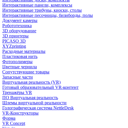
Интерактивные панели, комплексы
Интерактивные трибуны, киоски, столы
Интерактивные песочницы, бизиборды, полы
Документ камеры
Робототехника
3D оборудование
3D принтеры
PICASO 3D
XYZprinting
Расходные материалы
Пластиковая нить
Фотополимеры
Цветные чернила
Сопутствующие товары
Запасные части
Виртуальная реальность (VR)
Готовый образовательный VR-контент
Тренажёры VR
ПО Виртуальная реальность
Шлемы виртуальной реальности
Голографическая система NettleDesk
VR-Конструкторы
Форма
VR Concept