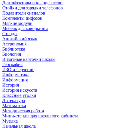
Дезинфекторы и кварцеватели
Стойки для зарядки телефонов
Подавители сигналов
Комплекты инфозон
Мягкие модули
Мебель для коворкинга
Стенды
Английский язык
Астрономия
Библиотека
Биология
Визитные карточки школы
География
ИЗО и черчение
Информатика
Информация
История
История искусств
Классные уголки
Литература
Математика
Методическая работа
Мини-стенды для школьного кабинета
Музыка
Начальная школа