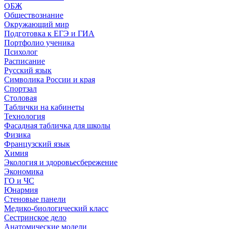
ОБЖ
Обществознание
Окружающий мир
Подготовка к ЕГЭ и ГИА
Портфолио ученика
Психолог
Расписание
Русский язык
Символика России и края
Спортзал
Столовая
Таблички на кабинеты
Технология
Фасадная табличка для школы
Физика
Французский язык
Химия
Экология и здоровьесбережение
Экономика
ГО и ЧС
Юнармия
Стеновые панели
Медико-биологический класс
Сестринское дело
Анатомические модели