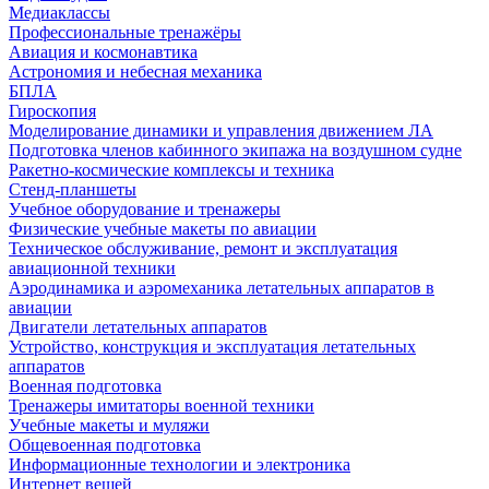
Медиаклассы
Профессиональные тренажёры
Авиация и космонавтика
Астрономия и небесная механика
БПЛА
Гироскопия
Моделирование динамики и управления движением ЛА
Подготовка членов кабинного экипажа на воздушном судне
Ракетно-космические комплексы и техника
Стенд-планшеты
Учебное оборудование и тренажеры
Физические учебные макеты по авиации
Техническое обслуживание, ремонт и эксплуатация
авиационной техники
Аэродинамика и аэромеханика летательных аппаратов в
авиации
Двигатели летательных аппаратов
Устройство, конструкция и эксплуатация летательных
аппаратов
Военная подготовка
Тренажеры имитаторы военной техники
Учебные макеты и муляжи
Общевоенная подготовка
Информационные технологии и электроника
Интернет вещей