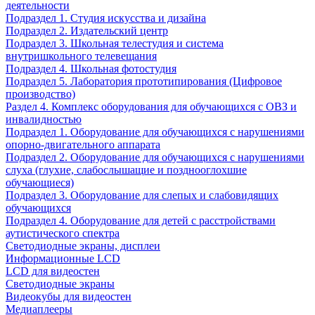
деятельности
Подраздел 1. Студия искусства и дизайна
Подраздел 2. Издательский центр
Подраздел 3. Школьная телестудия и система
внутришкольного телевещания
Подраздел 4. Школьная фотостудия
Подраздел 5. Лаборатория прототипирования (Цифровое
производство)
Раздел 4. Комплекс оборудования для обучающихся с ОВЗ и
инвалидностью
Подраздел 1. Оборудование для обучающихся с нарушениями
опорно-двигательного аппарата
Подраздел 2. Оборудование для обучающихся с нарушениями
слуха (глухие, слабослышащие и позднооглохшие
обучающиеся)
Подраздел 3. Оборудование для слепых и слабовидящих
обучающихся
Подраздел 4. Оборудование для детей с расстройствами
аутистического спектра
Светодиодные экраны, дисплеи
Информационные LCD
LCD для видеостен
Светодиодные экраны
Видеокубы для видеостен
Медиаплееры