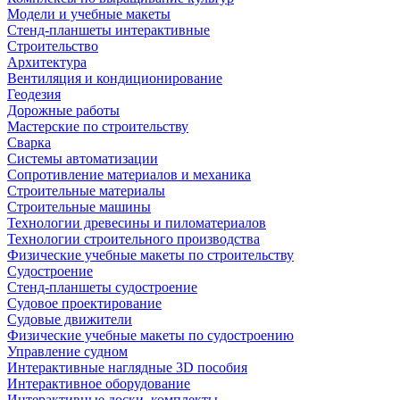
Модели и учебные макеты
Стенд-планшеты интерактивные
Строительство
Архитектура
Вентиляция и кондиционирование
Геодезия
Дорожные работы
Мастерские по строительству
Сварка
Системы автоматизации
Сопротивление материалов и механика
Строительные материалы
Строительные машины
Технологии древесины и пиломатериалов
Технологии строительного производства
Физические учебные макеты по строительству
Судостроение
Стенд-планшеты судостроение
Судовое проектирование
Судовые движители
Физические учебные макеты по судостроению
Управление судном
Интерактивные наглядные 3D пособия
Интерактивное оборудование
Интерактивные доски, комплекты