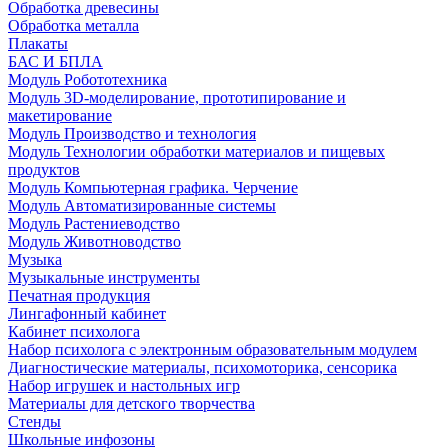
Обработка древесины
Обработка металла
Плакаты
БАС И БПЛА
Модуль Робототехника
Модуль 3D-моделирование, прототипирование и
макетирование
Модуль Производство и технология
Модуль Технологии обработки материалов и пищевых
продуктов
Модуль Компьютерная графика. Черчение
Модуль Автоматизированные системы
Модуль Растениеводство
Модуль Животноводство
Музыка
Музыкальные инструменты
Печатная продукция
Лингафонный кабинет
Кабинет психолога
Набор психолога с электронным образовательным модулем
Диагностические материалы, психомоторика, сенсорика
Набор игрушек и настольных игр
Материалы для детского творчества
Стенды
Школьные инфозоны