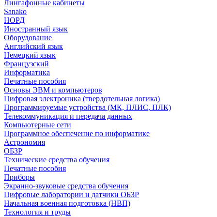
Лингафонные кабинеты
Sanako
НОРД
Иностранный язык
Оборудование
Английский язык
Немецкий язык
Французский
Информатика
Печатные пособия
Основы ЭВМ и компьютеров
Цифровая электроника (твердотельная логика)
Программируемые устройства (МК, ПЛИС, ПЛК)
Телекоммуникация и передача данных
Компьютерные сети
Программное обеспечение по информатике
Астрономия
ОБЗР
Технические средства обучения
Печатные пособия
Приборы
Экранно-звуковые средства обучения
Цифровые лаборатории и датчики ОБЗР
Начальная военная подготовка (НВП)
Технология и труды