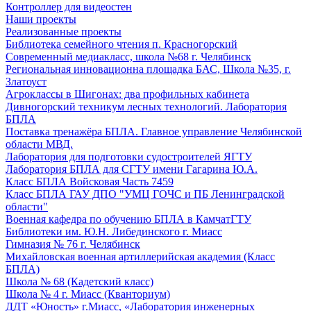
Контроллер для видеостен
Наши проекты
Реализованные проекты
Библиотека семейного чтения п. Красногорский
Современный медиакласс, школа №68 г. Челябинск
Региональная инновационна площадка БАС, Школа №35, г.
Златоуст
Агроклассы в Шигонах: два профильных кабинета
Дивногорский техникум лесных технологий. Лаборатория
БПЛА
Поставка тренажёра БПЛА. Главное управление Челябинской
области МВД.
Лаборатория для подготовки судостроителей ЯГТУ
Лаборатория БПЛА для СГТУ имени Гагарина Ю.А.
Класс БПЛА Войсковая Часть 7459
Класс БПЛА ГАУ ДПО "УМЦ ГОЧС и ПБ Ленинградской
области"
Военная кафедра по обучению БПЛА в КамчатГТУ
Библиотеки им. Ю.Н. Либединского г. Миасс
Гимназия № 76 г. Челябинск
Михайловская военная артиллерийская академия (Класс
БПЛА)
Школа № 68 (Кадетский класс)
Школа № 4 г. Миасс (Кванториум)
ДДТ «Юность» г.Миасс, «Лаборатория инженерных