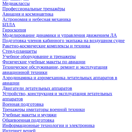
Медиаклассы
Профессиональные тренажёры
Авиация и космонавтика
Астрономия и небесная механика
БПЛА
Гироскопия
Моделирование динамики и управления движением ЛА
Подготовка членов кабинного экипажа на воздушном судне
Ракетно-космические комплексы и техника
Стенд-планшеты
Учебное оборудование и тренажеры
Физические учебные макеты по авиации
Техническое обслуживание, ремонт и эксплуатация
авиационной техники
Аэродинамика и аэромеханика летательных аппаратов в
авиации
Двигатели летательных аппаратов
Устройство, конструкция и эксплуатация летательных
аппаратов
Военная подготовка
Тренажеры имитаторы военной техники
Учебные макеты и муляжи
Общевоенная подготовка
Информационные технологии и электроника
Интернет вещей