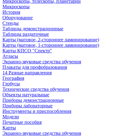
Микроскопы, телескопы, планетарии
Микроскопы
История
Оборудование
Стенды
Таблицы демонстрационные
Таблицы раздаточные
Карты (матовое, 2-стороннее ламинирование)
Карты (матовое, 1-стороннее ламинирование)
Карты КПСО "Спектр"
Атласы
Экранно-звуковые средства обучения
Плакаты для профобразования
14 Разные направления
География
Глобусы
Технические средства обучения
Объекты натуральные
Приборы демонстрационные
Приборы лабораторные
Инструменты и приспособления
Модели
Печатные пособия
Карты
Экранно-звуковые средства обучения