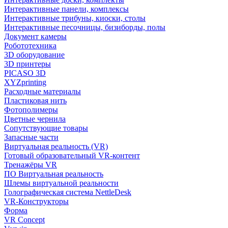
Интерактивные панели, комплексы
Интерактивные трибуны, киоски, столы
Интерактивные песочницы, бизиборды, полы
Документ камеры
Робототехника
3D оборудование
3D принтеры
PICASO 3D
XYZprinting
Расходные материалы
Пластиковая нить
Фотополимеры
Цветные чернила
Сопутствующие товары
Запасные части
Виртуальная реальность (VR)
Готовый образовательный VR-контент
Тренажёры VR
ПО Виртуальная реальность
Шлемы виртуальной реальности
Голографическая система NettleDesk
VR-Конструкторы
Форма
VR Concept