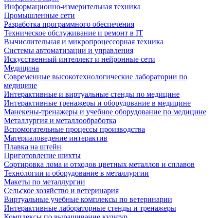
Информационно-измерительная техника
Промышленные сети
Разработка программного обеспечения
Техническое обслуживание и ремонт в IT
Вычислительная и микропроцессорная техника
Системы автоматизации и управления
Искусственный интеллект и нейронные сети
Медицина
Современные высокотехнологические лаборатории по
медицине
Интерактивные и виртуальные стенды по медицине
Интерактивные тренажеры и оборудование в медицине
Манекены-тренажеры и учебное оборудование по медицине
Металлургия и металлообработка
Вспомогательные процессы производства
Материаловедение интерактив
Плавка на штейн
Приготовление шихты
Сортировка лома и отходов цветных металлов и сплавов
Технологии и оборудование в металлургии
Макеты по металлургии
Сельское хозяйство и ветеринария
Виртуальные учебные комплексы по ветеринарии
Интерактивные лабораторные стенды и тренажеры
Комплексы по выращивание культур