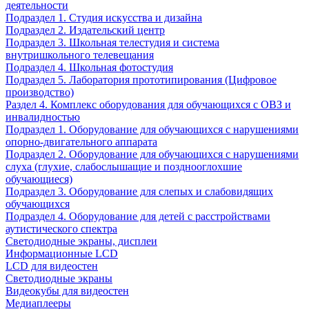
деятельности
Подраздел 1. Студия искусства и дизайна
Подраздел 2. Издательский центр
Подраздел 3. Школьная телестудия и система
внутришкольного телевещания
Подраздел 4. Школьная фотостудия
Подраздел 5. Лаборатория прототипирования (Цифровое
производство)
Раздел 4. Комплекс оборудования для обучающихся с ОВЗ и
инвалидностью
Подраздел 1. Оборудование для обучающихся с нарушениями
опорно-двигательного аппарата
Подраздел 2. Оборудование для обучающихся с нарушениями
слуха (глухие, слабослышащие и позднооглохшие
обучающиеся)
Подраздел 3. Оборудование для слепых и слабовидящих
обучающихся
Подраздел 4. Оборудование для детей с расстройствами
аутистического спектра
Светодиодные экраны, дисплеи
Информационные LCD
LCD для видеостен
Светодиодные экраны
Видеокубы для видеостен
Медиаплееры