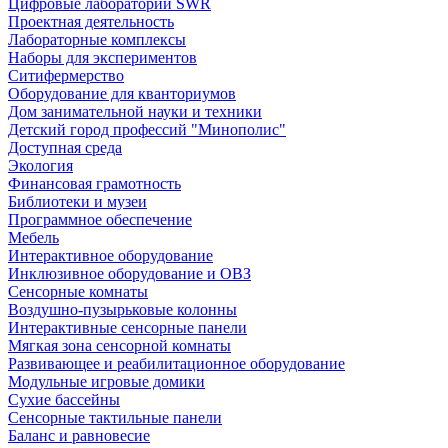
Цифровые лаборатории SWR
Проектная деятельность
Лабораторные комплексы
Наборы для экспериментов
Ситифермерство
Оборудование для кванториумов
Дом занимательной науки и техники
Детский город профессий "Минополис"
Доступная среда
Экология
Финансовая грамотность
Библиотеки и музеи
Программное обеспечение
Мебель
Интерактивное оборудование
Инклюзивное оборудование и ОВЗ
Cенсорные комнаты
Воздушно-пузырьковые колонны
Интерактивные сенсорные панели
Мягкая зона сенсорной комнаты
Развивающее и реабилитационное оборудование
Модульные игровые домики
Сухие бассейны
Сенсорные тактильные панели
Баланс и равновесие