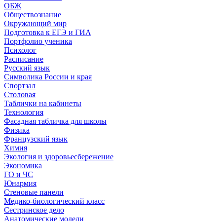
ОБЖ
Обществознание
Окружающий мир
Подготовка к ЕГЭ и ГИА
Портфолио ученика
Психолог
Расписание
Русский язык
Символика России и края
Спортзал
Столовая
Таблички на кабинеты
Технология
Фасадная табличка для школы
Физика
Французский язык
Химия
Экология и здоровьесбережение
Экономика
ГО и ЧС
Юнармия
Стеновые панели
Медико-биологический класс
Сестринское дело
Анатомические модели