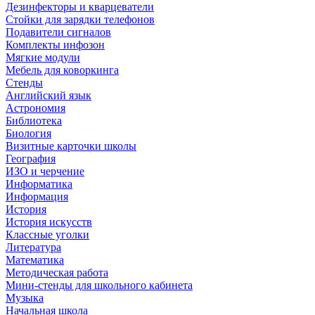
Дезинфекторы и кварцеватели
Стойки для зарядки телефонов
Подавители сигналов
Комплекты инфозон
Мягкие модули
Мебель для коворкинга
Стенды
Английский язык
Астрономия
Библиотека
Биология
Визитные карточки школы
География
ИЗО и черчение
Информатика
Информация
История
История искусств
Классные уголки
Литература
Математика
Методическая работа
Мини-стенды для школьного кабинета
Музыка
Начальная школа