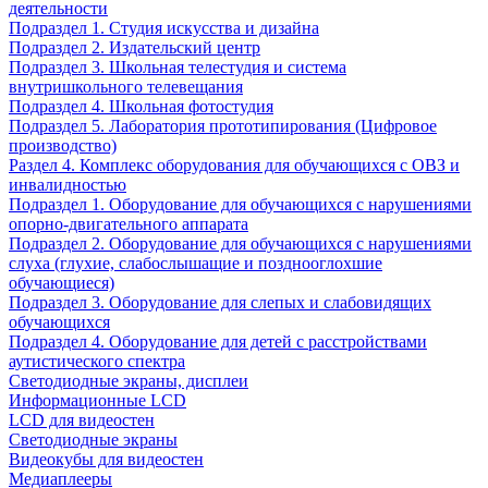
деятельности
Подраздел 1. Студия искусства и дизайна
Подраздел 2. Издательский центр
Подраздел 3. Школьная телестудия и система
внутришкольного телевещания
Подраздел 4. Школьная фотостудия
Подраздел 5. Лаборатория прототипирования (Цифровое
производство)
Раздел 4. Комплекс оборудования для обучающихся с ОВЗ и
инвалидностью
Подраздел 1. Оборудование для обучающихся с нарушениями
опорно-двигательного аппарата
Подраздел 2. Оборудование для обучающихся с нарушениями
слуха (глухие, слабослышащие и позднооглохшие
обучающиеся)
Подраздел 3. Оборудование для слепых и слабовидящих
обучающихся
Подраздел 4. Оборудование для детей с расстройствами
аутистического спектра
Светодиодные экраны, дисплеи
Информационные LCD
LCD для видеостен
Светодиодные экраны
Видеокубы для видеостен
Медиаплееры