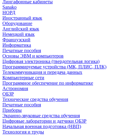
Лингафонные кабинеты
Sanako
НОРД
Иностранный язык
Оборудование
Английский язык
Немецкий язык
Французский
Информатика
Печатные пособия
Основы ЭВМ и компьютеров
Цифровая электроника (твердотельная логика)
Программируемые устройства (МК, ПЛИС, ПЛК)
Телекоммуникация и передача данных
Компьютерные сети
Программное обеспечение по информатике
Астрономия
ОБЗР
Технические средства обучения
Печатные пособия
Приборы
Экранно-звуковые средства обучения
Цифровые лаборатории и датчики ОБЗР
Начальная военная подготовка (НВП)
Технология и труды