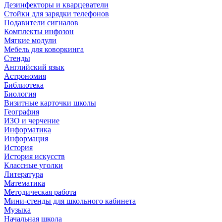
Дезинфекторы и кварцеватели
Стойки для зарядки телефонов
Подавители сигналов
Комплекты инфозон
Мягкие модули
Мебель для коворкинга
Стенды
Английский язык
Астрономия
Библиотека
Биология
Визитные карточки школы
География
ИЗО и черчение
Информатика
Информация
История
История искусств
Классные уголки
Литература
Математика
Методическая работа
Мини-стенды для школьного кабинета
Музыка
Начальная школа