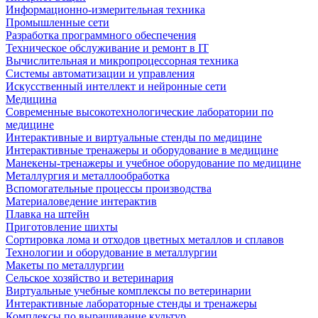
Информационно-измерительная техника
Промышленные сети
Разработка программного обеспечения
Техническое обслуживание и ремонт в IT
Вычислительная и микропроцессорная техника
Системы автоматизации и управления
Искусственный интеллект и нейронные сети
Медицина
Современные высокотехнологические лаборатории по
медицине
Интерактивные и виртуальные стенды по медицине
Интерактивные тренажеры и оборудование в медицине
Манекены-тренажеры и учебное оборудование по медицине
Металлургия и металлообработка
Вспомогательные процессы производства
Материаловедение интерактив
Плавка на штейн
Приготовление шихты
Сортировка лома и отходов цветных металлов и сплавов
Технологии и оборудование в металлургии
Макеты по металлургии
Сельское хозяйство и ветеринария
Виртуальные учебные комплексы по ветеринарии
Интерактивные лабораторные стенды и тренажеры
Комплексы по выращивание культур