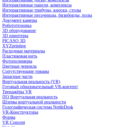
Интерактивные панели, комплексы
Интерактивные трибуны, киоски, столы
Интерактивные песочницы, бизиборды, полы
Документ камеры
Робототехника
3D оборудование
3D принтеры
PICASO 3D
XYZprinting
Расходные материалы
Пластиковая нить
Фотополимеры
Цветные чернила
Сопутствующие товары
Запасные части
Виртуальная реальность (VR)
Готовый образовательный VR-контент
Тренажёры VR
ПО Виртуальная реальность
Шлемы виртуальной реальности
Голографическая система NettleDesk
VR-Конструкторы
Форма
VR Concept