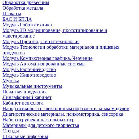
Обработка древесины
Обработка металла
Плакаты
БАС И БПЛА
Модуль Робототехника
Модуль 3D-моделирование, прототипирование и
макетирование
Модуль Производство и технология
Модуль Технологии обработки материалов и пищевых
продуктов
Модуль Компьютерная графика. Черчение
Модуль Автоматизированные системы
Модуль Растениеводство
Модуль Животноводство
Музыка
Музыкальные инструменты
Печатная продукция
Лингафонный кабинет
Кабинет психолога
Набор психолога с электронным образовательным модулем
Диагностические материалы, психомоторика, сенсорика
Набор игрушек и настольных игр
Материалы для детского творчества
Стенды
Школьные инфозоны