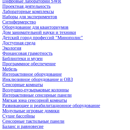
Цифровые лаборатории SWR
Проектная деятельность
Лабораторные комплексы
Наборы для экспериментов
Ситифермерство
Оборудование для кванториумов
Дом занимательной науки и техники
Детский город профессий "Минополис"
Доступная среда
Экология
Финансовая грамотность
Библиотеки и музеи
Программное обеспечение
Мебель
Интерактивное оборудование
Инклюзивное оборудование и ОВЗ
Cенсорные комнаты
Воздушно-пузырьковые колонны
Интерактивные сенсорные панели
Мягкая зона сенсорной комнаты
Развивающее и реабилитационное оборудование
Модульные игровые домики
Сухие бассейны
Сенсорные тактильные панели
Баланс и равновесие