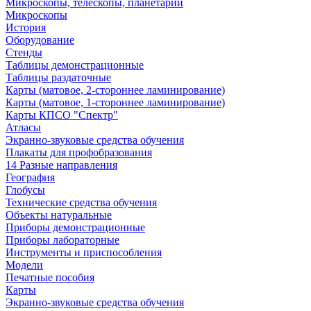
Микроскопы, телескопы, планетарии
Микроскопы
История
Оборудование
Стенды
Таблицы демонстрационные
Таблицы раздаточные
Карты (матовое, 2-стороннее ламинирование)
Карты (матовое, 1-стороннее ламинирование)
Карты КПСО "Спектр"
Атласы
Экранно-звуковые средства обучения
Плакаты для профобразования
14 Разные направления
География
Глобусы
Технические средства обучения
Объекты натуральные
Приборы демонстрационные
Приборы лабораторные
Инструменты и приспособления
Модели
Печатные пособия
Карты
Экранно-звуковые средства обучения