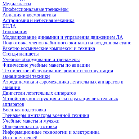
Медиаклассы
Профессиональные тренажёры
Авиация и космонавтика
Астрономия и небесная механика
БПЛА
Гироскопия
Моделирование динамики и управления движением ЛА
Подготовка членов кабинного экипажа на воздушном судне
Ракетно-космические комплексы и техника
Стенд-планшеты
Учебное оборудование и тренажеры
Физические учебные макеты по авиации
Техническое обслуживание, ремонт и эксплуатация
авиационной техники
Аэродинамика и аэромеханика летательных аппаратов в
авиации
Двигатели летательных аппаратов
Устройство, конструкция и эксплуатация летательных
аппаратов
Военная подготовка
Тренажеры имитаторы военной техники
Учебные макеты и муляжи
Общевоенная подготовка
Информационные технологии и электроника
Интернет вещей