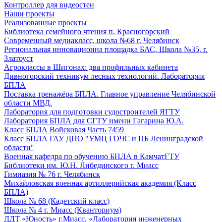
Контроллер для видеостен
Наши проекты
Реализованные проекты
Библиотека семейного чтения п. Красногорский
Современный медиакласс, школа №68 г. Челябинск
Региональная инновационна площадка БАС, Школа №35, г.
Златоуст
Агроклассы в Шигонах: два профильных кабинета
Дивногорский техникум лесных технологий. Лаборатория
БПЛА
Поставка тренажёра БПЛА. Главное управление Челябинской
области МВД.
Лаборатория для подготовки судостроителей ЯГТУ
Лаборатория БПЛА для СГТУ имени Гагарина Ю.А.
Класс БПЛА Войсковая Часть 7459
Класс БПЛА ГАУ ДПО "УМЦ ГОЧС и ПБ Ленинградской
области"
Военная кафедра по обучению БПЛА в КамчатГТУ
Библиотеки им. Ю.Н. Либединского г. Миасс
Гимназия № 76 г. Челябинск
Михайловская военная артиллерийская академия (Класс
БПЛА)
Школа № 68 (Кадетский класс)
Школа № 4 г. Миасс (Кванториум)
ДДТ «Юность» г.Миасс, «Лаборатория инженерных