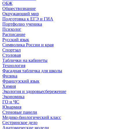
ОБЖ
Обществознание
Окружающий мир
Подготовка к ЕГЭ и ГИА
Портфолио ученика
Психолог
Расписание
Русский язык
Символика России и края
Спортзал
Столовая
Таблички на кабинеты
Технология
Фасадная табличка для школы
Физика
Французский язык
Химия
Экология и здоровьесбережение
Экономика
ГО и ЧС
Юнармия
Стеновые панели
Медико-биологический класс
Сестринское дело
Анатомические модели