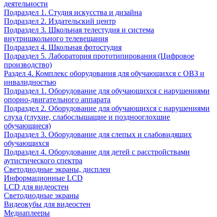
деятельности
Подраздел 1. Студия искусства и дизайна
Подраздел 2. Издательский центр
Подраздел 3. Школьная телестудия и система
внутришкольного телевещания
Подраздел 4. Школьная фотостудия
Подраздел 5. Лаборатория прототипирования (Цифровое
производство)
Раздел 4. Комплекс оборудования для обучающихся с ОВЗ и
инвалидностью
Подраздел 1. Оборудование для обучающихся с нарушениями
опорно-двигательного аппарата
Подраздел 2. Оборудование для обучающихся с нарушениями
слуха (глухие, слабослышащие и позднооглохшие
обучающиеся)
Подраздел 3. Оборудование для слепых и слабовидящих
обучающихся
Подраздел 4. Оборудование для детей с расстройствами
аутистического спектра
Светодиодные экраны, дисплеи
Информационные LCD
LCD для видеостен
Светодиодные экраны
Видеокубы для видеостен
Медиаплееры