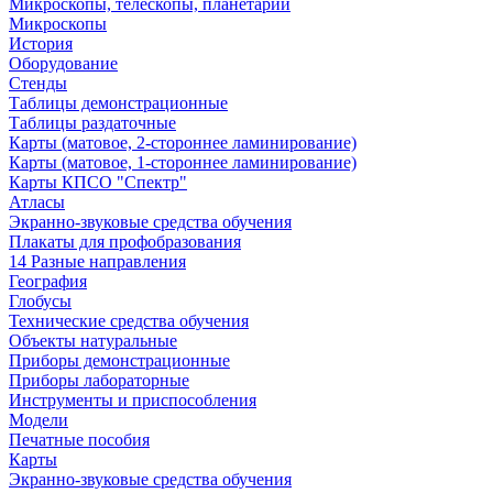
Микроскопы, телескопы, планетарии
Микроскопы
История
Оборудование
Стенды
Таблицы демонстрационные
Таблицы раздаточные
Карты (матовое, 2-стороннее ламинирование)
Карты (матовое, 1-стороннее ламинирование)
Карты КПСО "Спектр"
Атласы
Экранно-звуковые средства обучения
Плакаты для профобразования
14 Разные направления
География
Глобусы
Технические средства обучения
Объекты натуральные
Приборы демонстрационные
Приборы лабораторные
Инструменты и приспособления
Модели
Печатные пособия
Карты
Экранно-звуковые средства обучения