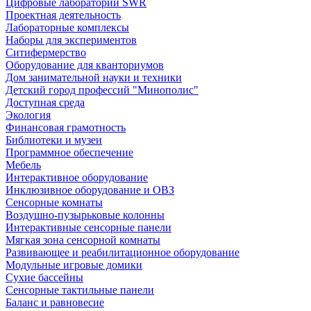
Цифровые лаборатории SWR
Проектная деятельность
Лабораторные комплексы
Наборы для экспериментов
Ситифермерство
Оборудование для кванториумов
Дом занимательной науки и техники
Детский город профессий "Минополис"
Доступная среда
Экология
Финансовая грамотность
Библиотеки и музеи
Программное обеспечение
Мебель
Интерактивное оборудование
Инклюзивное оборудование и ОВЗ
Cенсорные комнаты
Воздушно-пузырьковые колонны
Интерактивные сенсорные панели
Мягкая зона сенсорной комнаты
Развивающее и реабилитационное оборудование
Модульные игровые домики
Сухие бассейны
Сенсорные тактильные панели
Баланс и равновесие