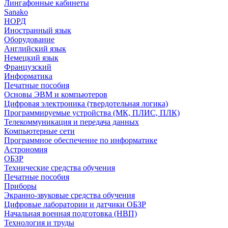
Лингафонные кабинеты
Sanako
НОРД
Иностранный язык
Оборудование
Английский язык
Немецкий язык
Французский
Информатика
Печатные пособия
Основы ЭВМ и компьютеров
Цифровая электроника (твердотельная логика)
Программируемые устройства (МК, ПЛИС, ПЛК)
Телекоммуникация и передача данных
Компьютерные сети
Программное обеспечение по информатике
Астрономия
ОБЗР
Технические средства обучения
Печатные пособия
Приборы
Экранно-звуковые средства обучения
Цифровые лаборатории и датчики ОБЗР
Начальная военная подготовка (НВП)
Технология и труды