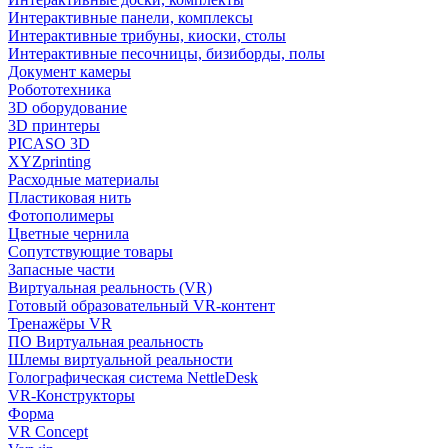
Интерактивные панели, комплексы
Интерактивные трибуны, киоски, столы
Интерактивные песочницы, бизиборды, полы
Документ камеры
Робототехника
3D оборудование
3D принтеры
PICASO 3D
XYZprinting
Расходные материалы
Пластиковая нить
Фотополимеры
Цветные чернила
Сопутствующие товары
Запасные части
Виртуальная реальность (VR)
Готовый образовательный VR-контент
Тренажёры VR
ПО Виртуальная реальность
Шлемы виртуальной реальности
Голографическая система NettleDesk
VR-Конструкторы
Форма
VR Concept