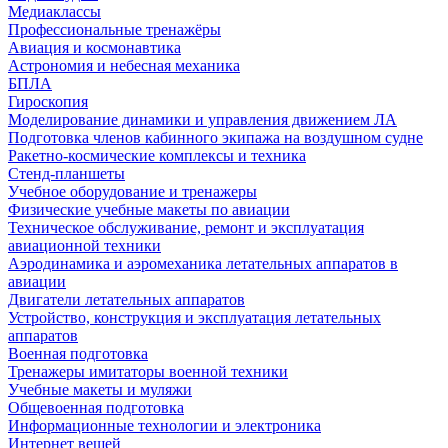
Медиаклассы
Профессиональные тренажёры
Авиация и космонавтика
Астрономия и небесная механика
БПЛА
Гироскопия
Моделирование динамики и управления движением ЛА
Подготовка членов кабинного экипажа на воздушном судне
Ракетно-космические комплексы и техника
Стенд-планшеты
Учебное оборудование и тренажеры
Физические учебные макеты по авиации
Техническое обслуживание, ремонт и эксплуатация
авиационной техники
Аэродинамика и аэромеханика летательных аппаратов в
авиации
Двигатели летательных аппаратов
Устройство, конструкция и эксплуатация летательных
аппаратов
Военная подготовка
Тренажеры имитаторы военной техники
Учебные макеты и муляжи
Общевоенная подготовка
Информационные технологии и электроника
Интернет вещей