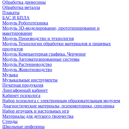
Обработка древесины
Обработка металла
Плакаты
БАС И БПЛА
Модуль Робототехника
Модуль 3D-моделирование, прототипирование и
макетирование
Модуль Производство и технология
Модуль Технологии обработки материалов и пищевых
продуктов
Модуль Компьютерная графика. Черчение
Модуль Автоматизированные системы
Модуль Растениеводство
Модуль Животноводство
Музыка
Музыкальные инструменты
Печатная продукция
Лингафонный кабинет
Кабинет психолога
Набор психолога с электронным образовательным модулем
Диагностические материалы, психомоторика, сенсорика
Набор игрушек и настольных игр
Материалы для детского творчества
Стенды
Школьные инфозоны