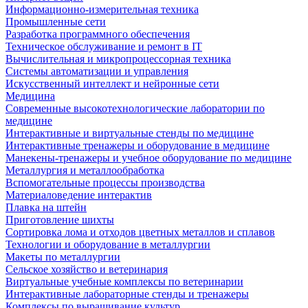
Информационно-измерительная техника
Промышленные сети
Разработка программного обеспечения
Техническое обслуживание и ремонт в IT
Вычислительная и микропроцессорная техника
Системы автоматизации и управления
Искусственный интеллект и нейронные сети
Медицина
Современные высокотехнологические лаборатории по
медицине
Интерактивные и виртуальные стенды по медицине
Интерактивные тренажеры и оборудование в медицине
Манекены-тренажеры и учебное оборудование по медицине
Металлургия и металлообработка
Вспомогательные процессы производства
Материаловедение интерактив
Плавка на штейн
Приготовление шихты
Сортировка лома и отходов цветных металлов и сплавов
Технологии и оборудование в металлургии
Макеты по металлургии
Сельское хозяйство и ветеринария
Виртуальные учебные комплексы по ветеринарии
Интерактивные лабораторные стенды и тренажеры
Комплексы по выращивание культур