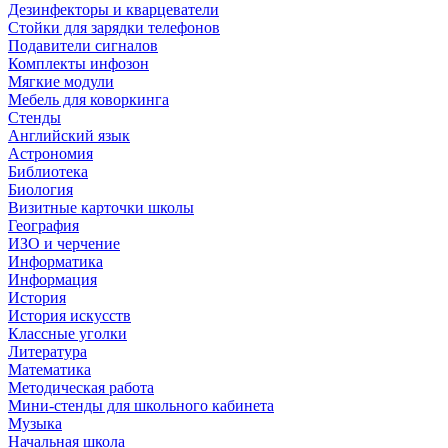
Дезинфекторы и кварцеватели
Стойки для зарядки телефонов
Подавители сигналов
Комплекты инфозон
Мягкие модули
Мебель для коворкинга
Стенды
Английский язык
Астрономия
Библиотека
Биология
Визитные карточки школы
География
ИЗО и черчение
Информатика
Информация
История
История искусств
Классные уголки
Литература
Математика
Методическая работа
Мини-стенды для школьного кабинета
Музыка
Начальная школа