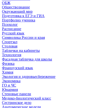
ОБЖ
Обществознание
Окружающий мир
Подготовка к ЕГЭ и ГИА
Портфолио ученика
Психолог
Расписание
Русский язык
Символика России и края
Спортзал
Столовая
Таблички на кабинеты
Технология
Фасадная табличка для школы
Физика
Французский язык
Химия
Экология и здоровьесбережение
Экономика
ГО и ЧС
Юнармия
Стеновые панели
Медико-биологический класс
Сестринское дело
Анатомические модели