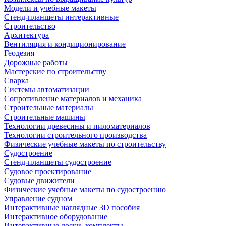
Модели и учебные макеты
Стенд-планшеты интерактивные
Строительство
Архитектура
Вентиляция и кондиционирование
Геодезия
Дорожные работы
Мастерские по строительству
Сварка
Системы автоматизации
Сопротивление материалов и механика
Строительные материалы
Строительные машины
Технологии древесины и пиломатериалов
Технологии строительного производства
Физические учебные макеты по строительству
Судостроение
Стенд-планшеты судостроение
Судовое проектирование
Судовые движители
Физические учебные макеты по судостроению
Управление судном
Интерактивные наглядные 3D пособия
Интерактивное оборудование
Интерактивные доски, комплекты