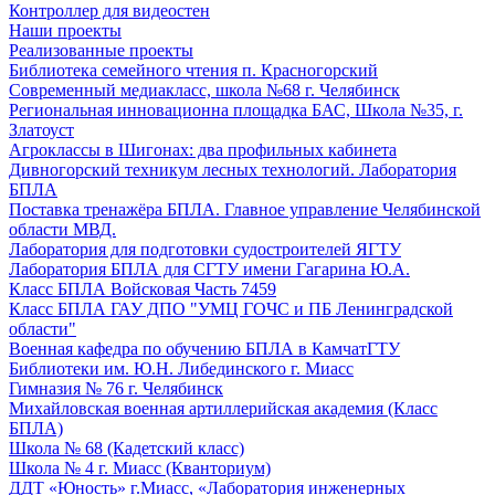
Контроллер для видеостен
Наши проекты
Реализованные проекты
Библиотека семейного чтения п. Красногорский
Современный медиакласс, школа №68 г. Челябинск
Региональная инновационна площадка БАС, Школа №35, г.
Златоуст
Агроклассы в Шигонах: два профильных кабинета
Дивногорский техникум лесных технологий. Лаборатория
БПЛА
Поставка тренажёра БПЛА. Главное управление Челябинской
области МВД.
Лаборатория для подготовки судостроителей ЯГТУ
Лаборатория БПЛА для СГТУ имени Гагарина Ю.А.
Класс БПЛА Войсковая Часть 7459
Класс БПЛА ГАУ ДПО "УМЦ ГОЧС и ПБ Ленинградской
области"
Военная кафедра по обучению БПЛА в КамчатГТУ
Библиотеки им. Ю.Н. Либединского г. Миасс
Гимназия № 76 г. Челябинск
Михайловская военная артиллерийская академия (Класс
БПЛА)
Школа № 68 (Кадетский класс)
Школа № 4 г. Миасс (Кванториум)
ДДТ «Юность» г.Миасс, «Лаборатория инженерных