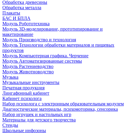
Обработка древесины
Обработка металла
Плакаты
БАС И БПЛА
Модуль Робототехника
Модуль 3D-моделирование, прототипирование и
макетирование
Модуль Производство и технология
Модуль Технологии обработки материалов и пищевых
продуктов
Модуль Компьютерная графика. Черчение
Модуль Автоматизированные системы
Модуль Растениеводство
Модуль Животноводство
Музыка
Музыкальные инструменты
Печатная продукция
Лингафонный кабинет
Кабинет психолога
Набор психолога с электронным образовательным модулем
Диагностические материалы, психомоторика, сенсорика
Набор игрушек и настольных игр
Материалы для детского творчества
Стенды
Школьные инфозоны