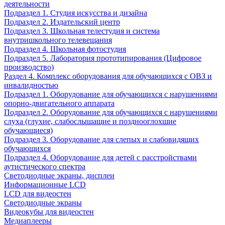
деятельности
Подраздел 1. Студия искусства и дизайна
Подраздел 2. Издательский центр
Подраздел 3. Школьная телестудия и система
внутришкольного телевещания
Подраздел 4. Школьная фотостудия
Подраздел 5. Лаборатория прототипирования (Цифровое
производство)
Раздел 4. Комплекс оборудования для обучающихся с ОВЗ и
инвалидностью
Подраздел 1. Оборудование для обучающихся с нарушениями
опорно-двигательного аппарата
Подраздел 2. Оборудование для обучающихся с нарушениями
слуха (глухие, слабослышащие и позднооглохшие
обучающиеся)
Подраздел 3. Оборудование для слепых и слабовидящих
обучающихся
Подраздел 4. Оборудование для детей с расстройствами
аутистического спектра
Светодиодные экраны, дисплеи
Информационные LCD
LCD для видеостен
Светодиодные экраны
Видеокубы для видеостен
Медиаплееры