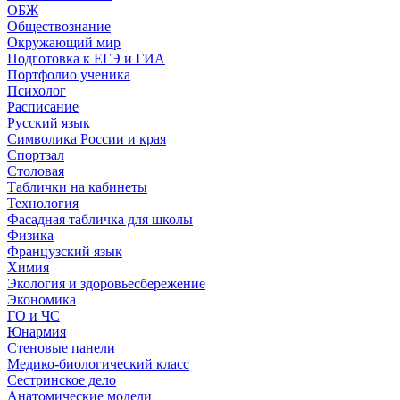
ОБЖ
Обществознание
Окружающий мир
Подготовка к ЕГЭ и ГИА
Портфолио ученика
Психолог
Расписание
Русский язык
Символика России и края
Спортзал
Столовая
Таблички на кабинеты
Технология
Фасадная табличка для школы
Физика
Французский язык
Химия
Экология и здоровьесбережение
Экономика
ГО и ЧС
Юнармия
Стеновые панели
Медико-биологический класс
Сестринское дело
Анатомические модели