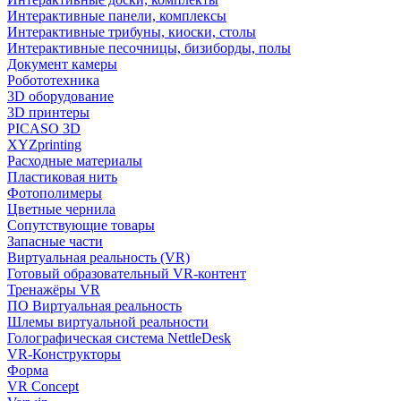
Интерактивные панели, комплексы
Интерактивные трибуны, киоски, столы
Интерактивные песочницы, бизиборды, полы
Документ камеры
Робототехника
3D оборудование
3D принтеры
PICASO 3D
XYZprinting
Расходные материалы
Пластиковая нить
Фотополимеры
Цветные чернила
Сопутствующие товары
Запасные части
Виртуальная реальность (VR)
Готовый образовательный VR-контент
Тренажёры VR
ПО Виртуальная реальность
Шлемы виртуальной реальности
Голографическая система NettleDesk
VR-Конструкторы
Форма
VR Concept