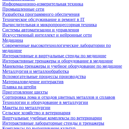
Информационно-измерительная техника
Промышленные сети
Разработка программного обеспечения
Техническое обслуживание и ремонт в IT
Вычислительная и микропроцессорная техника
Системы автоматизации и управления
Искусственный интеллект и нейронные сети
Медицина
Современные высокотехнологические лаборатории по
медицине
Интерактивные и виртуальные стенды по медицине
Интерактивные тренажеры и оборудование в медицине
Манекены-тренажеры и учебное оборудование по медицине
Металлургия и металлообработка
Вспомогательные процессы производства
Материаловедение интерактив
Плавка на штейн
Приготовление шихты
Сортировка лома и отходов цветных металлов и сплавов
Технологии и оборудование в металлургии
Макеты по металлургии
Сельское хозяйство и ветеринария
Виртуальные учебные комплексы по ветеринарии
Интерактивные лабораторные стенды и тренажеры
Комплексы по выращивание культур