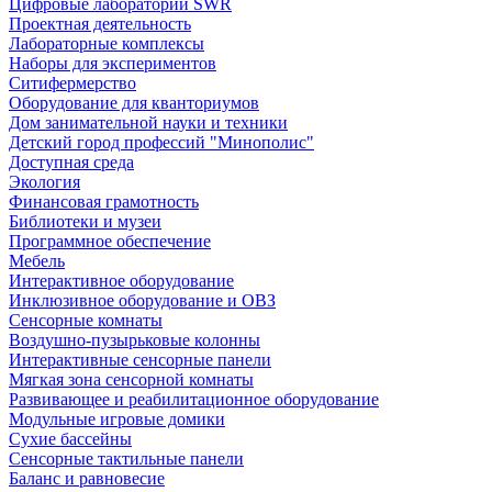
Цифровые лаборатории SWR
Проектная деятельность
Лабораторные комплексы
Наборы для экспериментов
Ситифермерство
Оборудование для кванториумов
Дом занимательной науки и техники
Детский город профессий "Минополис"
Доступная среда
Экология
Финансовая грамотность
Библиотеки и музеи
Программное обеспечение
Мебель
Интерактивное оборудование
Инклюзивное оборудование и ОВЗ
Cенсорные комнаты
Воздушно-пузырьковые колонны
Интерактивные сенсорные панели
Мягкая зона сенсорной комнаты
Развивающее и реабилитационное оборудование
Модульные игровые домики
Сухие бассейны
Сенсорные тактильные панели
Баланс и равновесие