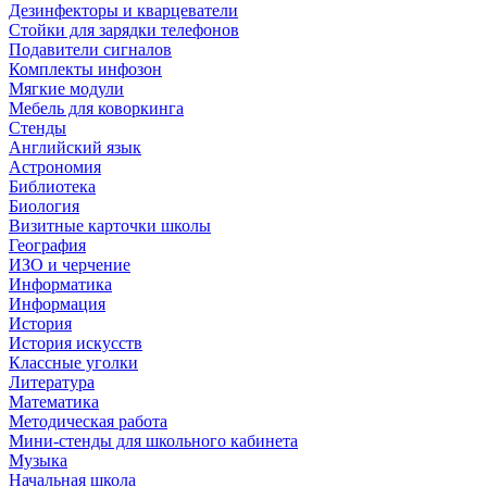
Дезинфекторы и кварцеватели
Стойки для зарядки телефонов
Подавители сигналов
Комплекты инфозон
Мягкие модули
Мебель для коворкинга
Стенды
Английский язык
Астрономия
Библиотека
Биология
Визитные карточки школы
География
ИЗО и черчение
Информатика
Информация
История
История искусств
Классные уголки
Литература
Математика
Методическая работа
Мини-стенды для школьного кабинета
Музыка
Начальная школа