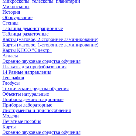
Микроскопы, телескопы, планетарии
Микроскопы
История
Оборудование
Стенды
Таблицы демонстрационные
Таблицы раздаточные
Карты (матовое, 2-стороннее ламинирование)
Карты (матовое, 1-стороннее ламинирование)
Карты КПСО "Спектр"
Атласы
Экранно-звуковые средства обучения
Плакаты для профобразования
14 Разные направления
География
Глобусы
Технические средства обучения
Объекты натуральные
Приборы демонстрационные
Приборы лабораторные
Инструменты и приспособления
Модели
Печатные пособия
Карты
Экранно-звуковые средства обучения