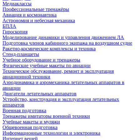
Медиаклассы
Профессиональные тренажёры
Авиация и космонавтика
Астрономия и небесная механика
БПЛА
Гироскопия
Моделирование динамики и управления движением ЛА
Подготовка членов кабинного экипажа на воздушном судне
Ракетно-космические комплексы и техника
Стенд-планшеты
Учебное оборудование и тренажеры
Физические учебные макеты по авиации
Техническое обслуживание, ремонт и эксплуатация
авиационной техники
Аэродинамика и аэромеханика летательных аппаратов в
авиации
Двигатели летательных аппаратов
Устройство, конструкция и эксплуатация летательных
аппаратов
Военная подготовка
Тренажеры имитаторы военной техники
Учебные макеты и муляжи
Общевоенная подготовка
Информационные технологии и электроника
Интернет вещей