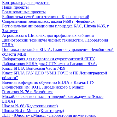
Контроллер для видеостен
Наши проекты
Реализованные проекты
Библиотека семейного чтения п. Красногорский
Современный медиакласс, школа №68 г. Челябинск
Региональная инновационна площадка БАС, Школа №35, г.
Златоуст
Агроклассы в Шигонах: два профильных кабинета
Дивногорский техникум лесных технологий. Лаборатория
БПЛА
Поставка тренажёра БПЛА. Главное управление Челябинской
области МВД.
Лаборатория для подготовки судостроителей ЯГТУ
Лаборатория БПЛА для СГТУ имени Гагарина Ю.А.
Класс БПЛА Войсковая Часть 7459
Класс БПЛА ГАУ ДПО "УМЦ ГОЧС и ПБ Ленинградской
области"
Военная кафедра по обучению БПЛА в КамчатГТУ
Библиотеки им. Ю.Н. Либединского г. Миасс
Гимназия № 76 г. Челябинск
Михайловская военная артиллерийская академия (Класс
БПЛА)
Школа № 68 (Кадетский класс)
Школа № 4 г. Миасс (Кванториум)
ДДТ «Юность» г.Миасс, «Лаборатория инженерных