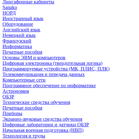
Лингафонные кабинеты
Sanako
НОРД
Иностранный язык
Оборудование
Английский язык
Немецкий язык
Французский
Информатика
Печатные пособия
Основы ЭВМ и компьютеров
Цифровая электроника (твердотельная логика)
Программируемые устройства (МК, ПЛИС, ПЛК)
Телекоммуникация и передача данных
Компьютерные сети
Программное обеспечение по информатике
Астрономия
ОБЗР
Технические средства обучения
Печатные пособия
Приборы
Экранно-звуковые средства обучения
Цифровые лаборатории и датчики ОБЗР
Начальная военная подготовка (НВП)
Технология и труды