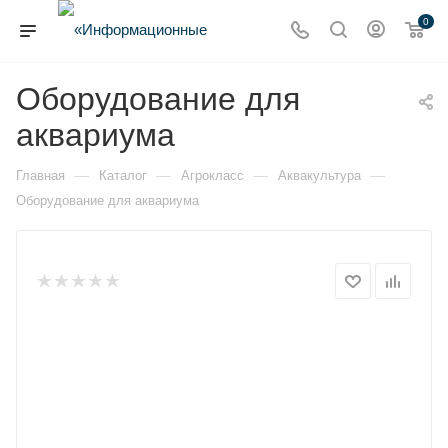
0
Оборудование для
аквариума
—
—
—
—
Главная
Каталог
Агрокласс
Аквакультура
Оборудование для аквариума