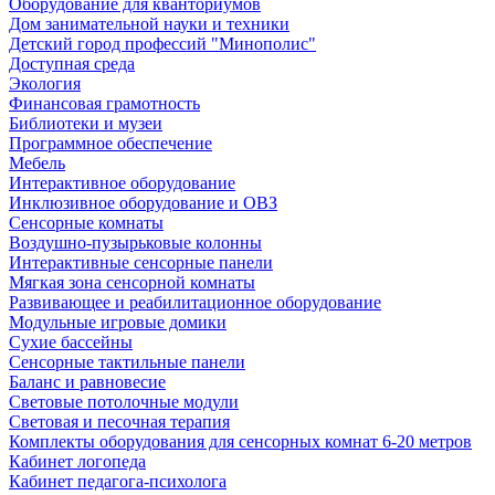
Оборудование для кванториумов
Дом занимательной науки и техники
Детский город профессий "Минополис"
Доступная среда
Экология
Финансовая грамотность
Библиотеки и музеи
Программное обеспечение
Мебель
Интерактивное оборудование
Инклюзивное оборудование и ОВЗ
Cенсорные комнаты
Воздушно-пузырьковые колонны
Интерактивные сенсорные панели
Мягкая зона сенсорной комнаты
Развивающее и реабилитационное оборудование
Модульные игровые домики
Сухие бассейны
Сенсорные тактильные панели
Баланс и равновесие
Световые потолочные модули
Световая и песочная терапия
Комплекты оборудования для сенсорных комнат 6-20 метров
Кабинет логопеда
Кабинет педагога-психолога