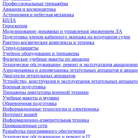
Профессиональные тренажёры
Авиация и космонавтика
Астрономия и небесная механика
БПЛА
Гироскопия
Моделирование динамики и управления движением ЛА
Подготовка членов кабинного экипажа на воздушном судне
Ракетно-космические комплексы и техника
Стенд-планшеты
Учебное оборудование и тренажеры
Физические учебные макеты по авиации
Техническое обслуживание, ремонт и эксплуатация авиационн
Аэродинамика и аэромеханика летательных аппаратов в авиац
Двигатели летательных аппаратов
Устройство, конструкция и эксплуатация летательных аппарато
Военная подготовка
Тренажеры имитаторы военной техники
Учебные макеты и муляжи
Общевоенная подготовка
Информационные технологии и электроника
Интернет вещей
Информационно-измерительная техника
Промышленные сети
Разработка программного обеспечения
Техническое обслуживание и ремонт в IT