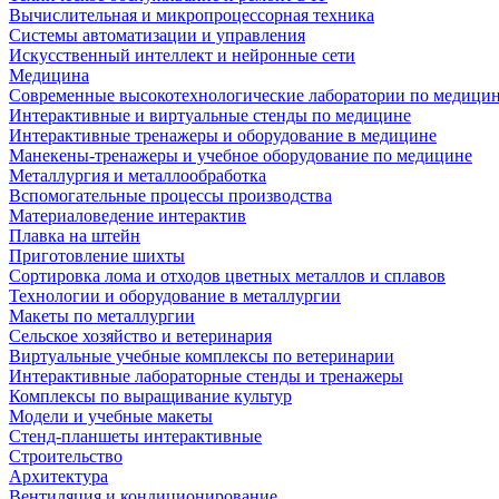
Вычислительная и микропроцессорная техника
Системы автоматизации и управления
Искусственный интеллект и нейронные сети
Медицина
Современные высокотехнологические лаборатории по медици
Интерактивные и виртуальные стенды по медицине
Интерактивные тренажеры и оборудование в медицине
Манекены-тренажеры и учебное оборудование по медицине
Металлургия и металлообработка
Вспомогательные процессы производства
Материаловедение интерактив
Плавка на штейн
Приготовление шихты
Сортировка лома и отходов цветных металлов и сплавов
Технологии и оборудование в металлургии
Макеты по металлургии
Сельское хозяйство и ветеринария
Виртуальные учебные комплексы по ветеринарии
Интерактивные лабораторные стенды и тренажеры
Комплексы по выращивание культур
Модели и учебные макеты
Стенд-планшеты интерактивные
Строительство
Архитектура
Вентиляция и кондиционирование