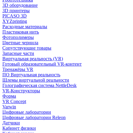
3D оборудование
3D принтеры
PICASO 3D
XYZprinting
Расходные материалы
Пластиковая нить
Фотополимеры
Цветные чернила
Сопутствующие товары
Запасные части
Виртуальная реальность (VR)
Готовый образовательный VR-контент
Тренажёры VR
ПО Виртуальная реальность
Шлемы виртуальной реальности
Голографическая система NettleDesk
VR-Конструкторы
Форма
VR Concept
Varwin
Цифровые лаборатории
Цифровые лаборатории Releon
Датчики
Кабинет физики