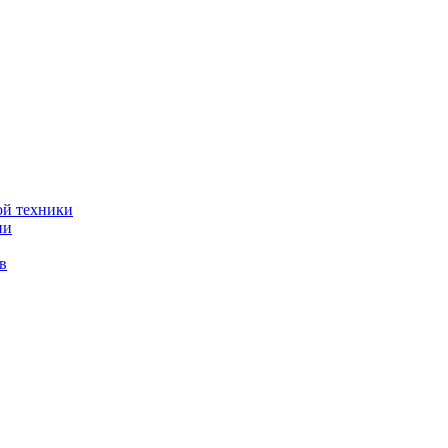
ой техники
ии
в