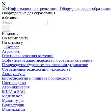
Оборудование для образования
и бизнеса
Каталог
По всему сайту
По каталогу
Каталог
Агрокласс
Генетика и селекция растений
Эффективное животноводство и современные корма
Птицеводство будущего: технологиии управление
Современные технологии пчеловодства
Аквакультура
Биотехнологии и пищевое производство
Цветоводство
Агроинженерия
БПЛА и БАС
Медиакласс
Мультстудия
Видеостудии
Медиаклассы