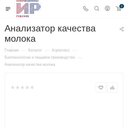
0
Анализатор качества
молока
—
—
—
Главная
Каталог
Агрокласс
—
Биотехнологии и пищевое производство
Анализатор качества молока