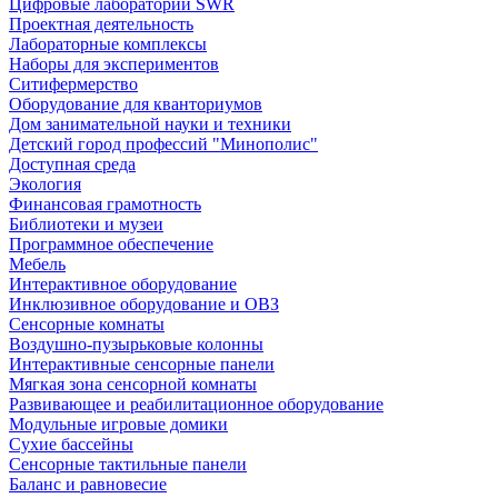
Цифровые лаборатории SWR
Проектная деятельность
Лабораторные комплексы
Наборы для экспериментов
Ситифермерство
Оборудование для кванториумов
Дом занимательной науки и техники
Детский город профессий "Минополис"
Доступная среда
Экология
Финансовая грамотность
Библиотеки и музеи
Программное обеспечение
Мебель
Интерактивное оборудование
Инклюзивное оборудование и ОВЗ
Cенсорные комнаты
Воздушно-пузырьковые колонны
Интерактивные сенсорные панели
Мягкая зона сенсорной комнаты
Развивающее и реабилитационное оборудование
Модульные игровые домики
Сухие бассейны
Сенсорные тактильные панели
Баланс и равновесие