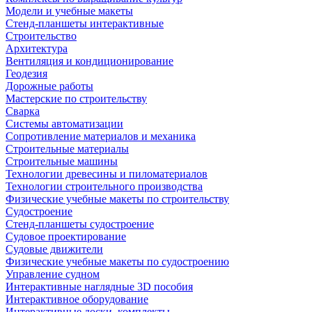
Модели и учебные макеты
Стенд-планшеты интерактивные
Строительство
Архитектура
Вентиляция и кондиционирование
Геодезия
Дорожные работы
Мастерские по строительству
Сварка
Системы автоматизации
Сопротивление материалов и механика
Строительные материалы
Строительные машины
Технологии древесины и пиломатериалов
Технологии строительного производства
Физические учебные макеты по строительству
Судостроение
Стенд-планшеты судостроение
Судовое проектирование
Судовые движители
Физические учебные макеты по судостроению
Управление судном
Интерактивные наглядные 3D пособия
Интерактивное оборудование
Интерактивные доски, комплекты