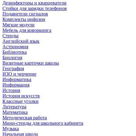
Дезинфекторы и кварцеватели
Стойки для зарядки телефонов
Подавители сигналов
Комплекты инфозон
Мягкие модули
Мебель для коворкинга
Стенды
Английский язык
Астрономия
Библиотека
Биология
Визитные карточки школы
География
ИЗО и черчение
Информатика
Информация
История
История искусств
Классные уголки
Литература
Математика
Методическая работа
Мини-стенды для школьного кабинета
Музыка
Начальная школа