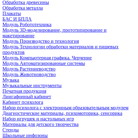
Обработка древесины
Обработка металла
Плакаты
БАС И БПЛА
Модуль Робототехника
Модуль 3D-моделирование, прототипирование и
макетирование
Модуль Производство и технология
Модуль Технологии обработки материалов и пищевых
продуктов
Модуль Компьютерная графика. Черчение
Модуль Автоматизированные системы
Модуль Растениеводство
Модуль Животноводство
Музыка
Музыкальные инструменты
Печатная продукция
Лингафонный кабинет
Кабинет психолога
Набор психолога с электронным образовательным модулем
Диагностические материалы, психомоторика, сенсорика
Набор игрушек и настольных игр
Материалы для детского творчества
Стенды
Школьные инфозоны