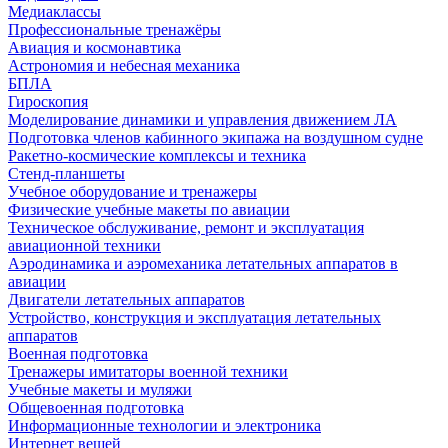
Медиаклассы
Профессиональные тренажёры
Авиация и космонавтика
Астрономия и небесная механика
БПЛА
Гироскопия
Моделирование динамики и управления движением ЛА
Подготовка членов кабинного экипажа на воздушном судне
Ракетно-космические комплексы и техника
Стенд-планшеты
Учебное оборудование и тренажеры
Физические учебные макеты по авиации
Техническое обслуживание, ремонт и эксплуатация
авиационной техники
Аэродинамика и аэромеханика летательных аппаратов в
авиации
Двигатели летательных аппаратов
Устройство, конструкция и эксплуатация летательных
аппаратов
Военная подготовка
Тренажеры имитаторы военной техники
Учебные макеты и муляжи
Общевоенная подготовка
Информационные технологии и электроника
Интернет вещей