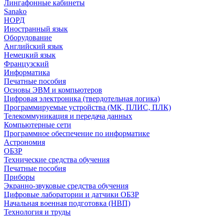
Лингафонные кабинеты
Sanako
НОРД
Иностранный язык
Оборудование
Английский язык
Немецкий язык
Французский
Информатика
Печатные пособия
Основы ЭВМ и компьютеров
Цифровая электроника (твердотельная логика)
Программируемые устройства (МК, ПЛИС, ПЛК)
Телекоммуникация и передача данных
Компьютерные сети
Программное обеспечение по информатике
Астрономия
ОБЗР
Технические средства обучения
Печатные пособия
Приборы
Экранно-звуковые средства обучения
Цифровые лаборатории и датчики ОБЗР
Начальная военная подготовка (НВП)
Технология и труды