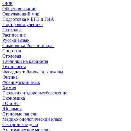
ОБЖ
Обществознание
Окружающий мир
Подготовка к ЕГЭ и ГИА
Портфолио ученика
Психолог
Расписание
Русский язык
Символика России и края
Спортзал
Столовая
Таблички на кабинеты
Технология
Фасадная табличка для школы
Физика
Французский язык
Химия
Экология и здоровьесбережение
Экономика
ГО и ЧС
Юнармия
Стеновые панели
Медико-биологический класс
Сестринское дело
Анатомические модели