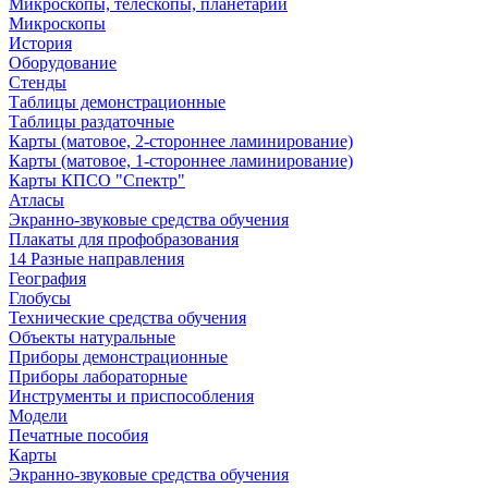
Микроскопы, телескопы, планетарии
Микроскопы
История
Оборудование
Стенды
Таблицы демонстрационные
Таблицы раздаточные
Карты (матовое, 2-стороннее ламинирование)
Карты (матовое, 1-стороннее ламинирование)
Карты КПСО "Спектр"
Атласы
Экранно-звуковые средства обучения
Плакаты для профобразования
14 Разные направления
География
Глобусы
Технические средства обучения
Объекты натуральные
Приборы демонстрационные
Приборы лабораторные
Инструменты и приспособления
Модели
Печатные пособия
Карты
Экранно-звуковые средства обучения