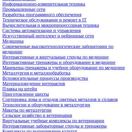
Информационно-измерительная техника
Промышленные сети
Разработка программного обеспечения
Техническое обслуживание и ремонт в IT
Вычислительная и микропроцессорная техника
Системы автоматизации и управления
Искусственный интеллект и нейронные сети
Медицина
Современные высокотехнологические лаборатории по
медицине
Интерактивные и виртуальные стенды по медицине
Интерактивные тренажеры и оборудование в медицине
Манекены-тренажеры и учебное оборудование по медицине
Металлургия и металлообработка
Вспомогательные процессы производства
Материаловедение интерактив
Плавка на штейн
Приготовление шихты
Сортировка лома и отходов цветных металлов и сплавов
Технологии и оборудование в металлургии
Макеты по металлургии
Сельское хозяйство и ветеринария
Виртуальные учебные комплексы по ветеринарии
Интерактивные лабораторные стенды и тренажеры
Комплексы по выращивание культур