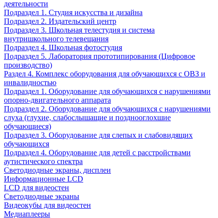
деятельности
Подраздел 1. Студия искусства и дизайна
Подраздел 2. Издательский центр
Подраздел 3. Школьная телестудия и система
внутришкольного телевещания
Подраздел 4. Школьная фотостудия
Подраздел 5. Лаборатория прототипирования (Цифровое
производство)
Раздел 4. Комплекс оборудования для обучающихся с ОВЗ и
инвалидностью
Подраздел 1. Оборудование для обучающихся с нарушениями
опорно-двигательного аппарата
Подраздел 2. Оборудование для обучающихся с нарушениями
слуха (глухие, слабослышащие и позднооглохшие
обучающиеся)
Подраздел 3. Оборудование для слепых и слабовидящих
обучающихся
Подраздел 4. Оборудование для детей с расстройствами
аутистического спектра
Светодиодные экраны, дисплеи
Информационные LCD
LCD для видеостен
Светодиодные экраны
Видеокубы для видеостен
Медиаплееры