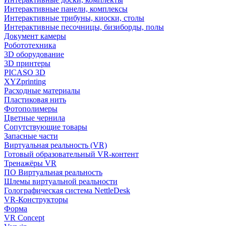
Интерактивные панели, комплексы
Интерактивные трибуны, киоски, столы
Интерактивные песочницы, бизиборды, полы
Документ камеры
Робототехника
3D оборудование
3D принтеры
PICASO 3D
XYZprinting
Расходные материалы
Пластиковая нить
Фотополимеры
Цветные чернила
Сопутствующие товары
Запасные части
Виртуальная реальность (VR)
Готовый образовательный VR-контент
Тренажёры VR
ПО Виртуальная реальность
Шлемы виртуальной реальности
Голографическая система NettleDesk
VR-Конструкторы
Форма
VR Concept