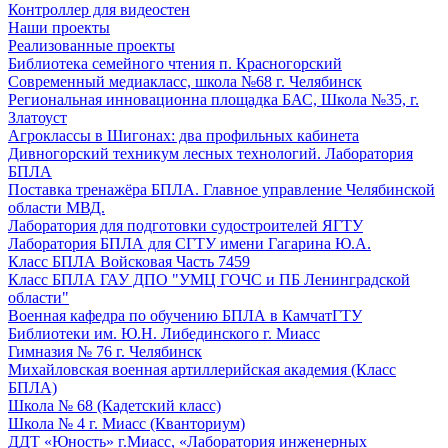
Контроллер для видеостен
Наши проекты
Реализованные проекты
Библиотека семейного чтения п. Красногорский
Современный медиакласс, школа №68 г. Челябинск
Региональная инновационна площадка БАС, Школа №35, г.
Златоуст
Агроклассы в Шигонах: два профильных кабинета
Дивногорский техникум лесных технологий. Лаборатория
БПЛА
Поставка тренажёра БПЛА. Главное управление Челябинской
области МВД.
Лаборатория для подготовки судостроителей ЯГТУ
Лаборатория БПЛА для СГТУ имени Гагарина Ю.А.
Класс БПЛА Войсковая Часть 7459
Класс БПЛА ГАУ ДПО "УМЦ ГОЧС и ПБ Ленинградской
области"
Военная кафедра по обучению БПЛА в КамчатГТУ
Библиотеки им. Ю.Н. Либединского г. Миасс
Гимназия № 76 г. Челябинск
Михайловская военная артиллерийская академия (Класс
БПЛА)
Школа № 68 (Кадетский класс)
Школа № 4 г. Миасс (Кванториум)
ДДТ «Юность» г.Миасс, «Лаборатория инженерных