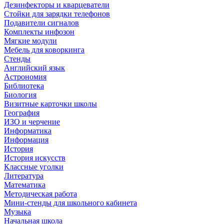
Дезинфекторы и кварцеватели
Стойки для зарядки телефонов
Подавители сигналов
Комплекты инфозон
Мягкие модули
Мебель для коворкинга
Стенды
Английский язык
Астрономия
Библиотека
Биология
Визитные карточки школы
География
ИЗО и черчение
Информатика
Информация
История
История искусств
Классные уголки
Литература
Математика
Методическая работа
Мини-стенды для школьного кабинета
Музыка
Начальная школа