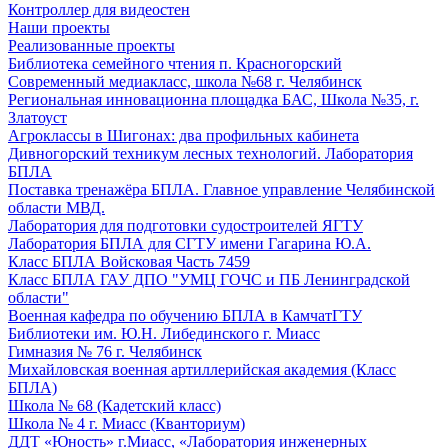
Контроллер для видеостен
Наши проекты
Реализованные проекты
Библиотека семейного чтения п. Красногорский
Современный медиакласс, школа №68 г. Челябинск
Региональная инновационна площадка БАС, Школа №35, г.
Златоуст
Агроклассы в Шигонах: два профильных кабинета
Дивногорский техникум лесных технологий. Лаборатория
БПЛА
Поставка тренажёра БПЛА. Главное управление Челябинской
области МВД.
Лаборатория для подготовки судостроителей ЯГТУ
Лаборатория БПЛА для СГТУ имени Гагарина Ю.А.
Класс БПЛА Войсковая Часть 7459
Класс БПЛА ГАУ ДПО "УМЦ ГОЧС и ПБ Ленинградской
области"
Военная кафедра по обучению БПЛА в КамчатГТУ
Библиотеки им. Ю.Н. Либединского г. Миасс
Гимназия № 76 г. Челябинск
Михайловская военная артиллерийская академия (Класс
БПЛА)
Школа № 68 (Кадетский класс)
Школа № 4 г. Миасс (Кванториум)
ДДТ «Юность» г.Миасс, «Лаборатория инженерных