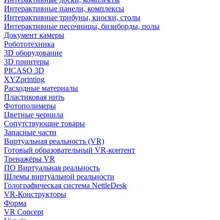
Интерактивные панели, комплексы
Интерактивные трибуны, киоски, столы
Интерактивные песочницы, бизиборды, полы
Документ камеры
Робототехника
3D оборудование
3D принтеры
PICASO 3D
XYZprinting
Расходные материалы
Пластиковая нить
Фотополимеры
Цветные чернила
Сопутствующие товары
Запасные части
Виртуальная реальность (VR)
Готовый образовательный VR-контент
Тренажёры VR
ПО Виртуальная реальность
Шлемы виртуальной реальности
Голографическая система NettleDesk
VR-Конструкторы
Форма
VR Concept