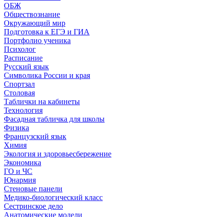
ОБЖ
Обществознание
Окружающий мир
Подготовка к ЕГЭ и ГИА
Портфолио ученика
Психолог
Расписание
Русский язык
Символика России и края
Спортзал
Столовая
Таблички на кабинеты
Технология
Фасадная табличка для школы
Физика
Французский язык
Химия
Экология и здоровьесбережение
Экономика
ГО и ЧС
Юнармия
Стеновые панели
Медико-биологический класс
Сестринское дело
Анатомические модели