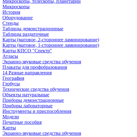
Микроскопы, телескопы, планетарии
Микроскопы
История
Оборудование
Стенды
Таблицы демонстрационные
Таблицы раздаточные
Карты (матовое, 2-стороннее ламинирование)
Карты (матовое, 1-стороннее ламинирование)
Карты КПСО "Спектр"
Атласы
Экранно-звуковые средства обучения
Плакаты для профобразования
14 Разные направления
География
Глобусы
Технические средства обучения
Объекты натуральные
Приборы демонстрационные
Приборы лабораторные
Инструменты и приспособления
Модели
Печатные пособия
Карты
Экранно-звуковые средства обучения