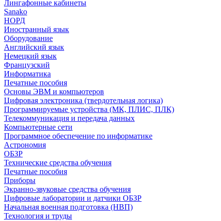
Лингафонные кабинеты
Sanako
НОРД
Иностранный язык
Оборудование
Английский язык
Немецкий язык
Французский
Информатика
Печатные пособия
Основы ЭВМ и компьютеров
Цифровая электроника (твердотельная логика)
Программируемые устройства (МК, ПЛИС, ПЛК)
Телекоммуникация и передача данных
Компьютерные сети
Программное обеспечение по информатике
Астрономия
ОБЗР
Технические средства обучения
Печатные пособия
Приборы
Экранно-звуковые средства обучения
Цифровые лаборатории и датчики ОБЗР
Начальная военная подготовка (НВП)
Технология и труды