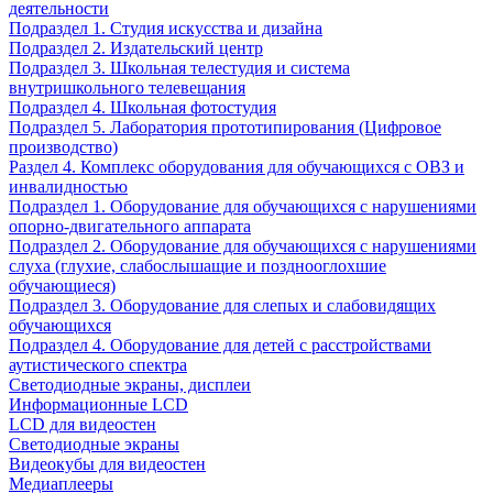
деятельности
Подраздел 1. Студия искусства и дизайна
Подраздел 2. Издательский центр
Подраздел 3. Школьная телестудия и система
внутришкольного телевещания
Подраздел 4. Школьная фотостудия
Подраздел 5. Лаборатория прототипирования (Цифровое
производство)
Раздел 4. Комплекс оборудования для обучающихся с ОВЗ и
инвалидностью
Подраздел 1. Оборудование для обучающихся с нарушениями
опорно-двигательного аппарата
Подраздел 2. Оборудование для обучающихся с нарушениями
слуха (глухие, слабослышащие и позднооглохшие
обучающиеся)
Подраздел 3. Оборудование для слепых и слабовидящих
обучающихся
Подраздел 4. Оборудование для детей с расстройствами
аутистического спектра
Светодиодные экраны, дисплеи
Информационные LCD
LCD для видеостен
Светодиодные экраны
Видеокубы для видеостен
Медиаплееры