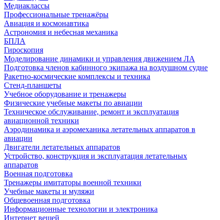
Медиаклассы
Профессиональные тренажёры
Авиация и космонавтика
Астрономия и небесная механика
БПЛА
Гироскопия
Моделирование динамики и управления движением ЛА
Подготовка членов кабинного экипажа на воздушном судне
Ракетно-космические комплексы и техника
Стенд-планшеты
Учебное оборудование и тренажеры
Физические учебные макеты по авиации
Техническое обслуживание, ремонт и эксплуатация
авиационной техники
Аэродинамика и аэромеханика летательных аппаратов в
авиации
Двигатели летательных аппаратов
Устройство, конструкция и эксплуатация летательных
аппаратов
Военная подготовка
Тренажеры имитаторы военной техники
Учебные макеты и муляжи
Общевоенная подготовка
Информационные технологии и электроника
Интернет вещей