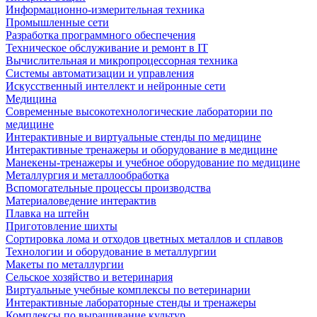
Информационно-измерительная техника
Промышленные сети
Разработка программного обеспечения
Техническое обслуживание и ремонт в IT
Вычислительная и микропроцессорная техника
Системы автоматизации и управления
Искусственный интеллект и нейронные сети
Медицина
Современные высокотехнологические лаборатории по
медицине
Интерактивные и виртуальные стенды по медицине
Интерактивные тренажеры и оборудование в медицине
Манекены-тренажеры и учебное оборудование по медицине
Металлургия и металлообработка
Вспомогательные процессы производства
Материаловедение интерактив
Плавка на штейн
Приготовление шихты
Сортировка лома и отходов цветных металлов и сплавов
Технологии и оборудование в металлургии
Макеты по металлургии
Сельское хозяйство и ветеринария
Виртуальные учебные комплексы по ветеринарии
Интерактивные лабораторные стенды и тренажеры
Комплексы по выращивание культур