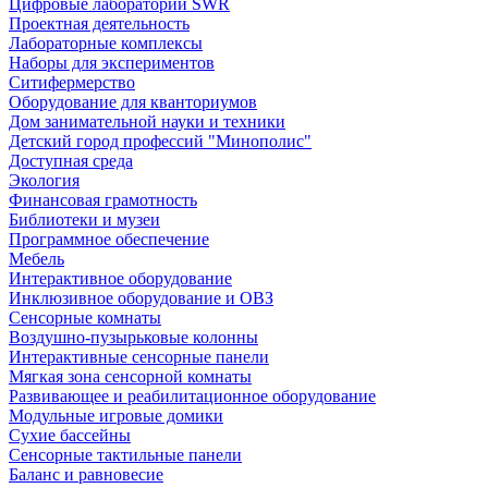
Цифровые лаборатории SWR
Проектная деятельность
Лабораторные комплексы
Наборы для экспериментов
Ситифермерство
Оборудование для кванториумов
Дом занимательной науки и техники
Детский город профессий "Минополис"
Доступная среда
Экология
Финансовая грамотность
Библиотеки и музеи
Программное обеспечение
Мебель
Интерактивное оборудование
Инклюзивное оборудование и ОВЗ
Cенсорные комнаты
Воздушно-пузырьковые колонны
Интерактивные сенсорные панели
Мягкая зона сенсорной комнаты
Развивающее и реабилитационное оборудование
Модульные игровые домики
Сухие бассейны
Сенсорные тактильные панели
Баланс и равновесие