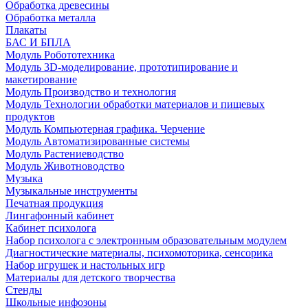
Обработка древесины
Обработка металла
Плакаты
БАС И БПЛА
Модуль Робототехника
Модуль 3D-моделирование, прототипирование и
макетирование
Модуль Производство и технология
Модуль Технологии обработки материалов и пищевых
продуктов
Модуль Компьютерная графика. Черчение
Модуль Автоматизированные системы
Модуль Растениеводство
Модуль Животноводство
Музыка
Музыкальные инструменты
Печатная продукция
Лингафонный кабинет
Кабинет психолога
Набор психолога с электронным образовательным модулем
Диагностические материалы, психомоторика, сенсорика
Набор игрушек и настольных игр
Материалы для детского творчества
Стенды
Школьные инфозоны