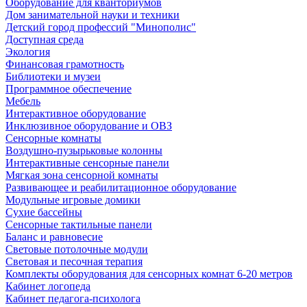
Оборудование для кванториумов
Дом занимательной науки и техники
Детский город профессий "Минополис"
Доступная среда
Экология
Финансовая грамотность
Библиотеки и музеи
Программное обеспечение
Мебель
Интерактивное оборудование
Инклюзивное оборудование и ОВЗ
Cенсорные комнаты
Воздушно-пузырьковые колонны
Интерактивные сенсорные панели
Мягкая зона сенсорной комнаты
Развивающее и реабилитационное оборудование
Модульные игровые домики
Сухие бассейны
Сенсорные тактильные панели
Баланс и равновесие
Световые потолочные модули
Световая и песочная терапия
Комплекты оборудования для сенсорных комнат 6-20 метров
Кабинет логопеда
Кабинет педагога-психолога