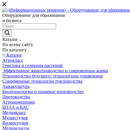
Оборудование для образования
и бизнеса
Каталог
По всему сайту
По каталогу
Каталог
Агрокласс
Генетика и селекция растений
Эффективное животноводство и современные корма
Птицеводство будущего: технологиии управление
Современные технологии пчеловодства
Аквакультура
Биотехнологии и пищевое производство
Цветоводство
Агроинженерия
БПЛА и БАС
Медиакласс
Мультстудия
Видеостудии
Медиаклассы