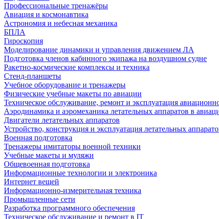
Профессиональные тренажёры
Авиация и космонавтика
Астрономия и небесная механика
БПЛА
Гироскопия
Моделирование динамики и управления движением ЛА
Подготовка членов кабинного экипажа на воздушном судне
Ракетно-космические комплексы и техника
Стенд-планшеты
Учебное оборудование и тренажеры
Физические учебные макеты по авиации
Техническое обслуживание, ремонт и эксплуатация авиационн
Аэродинамика и аэромеханика летательных аппаратов в авиац
Двигатели летательных аппаратов
Устройство, конструкция и эксплуатация летательных аппарато
Военная подготовка
Тренажеры имитаторы военной техники
Учебные макеты и муляжи
Общевоенная подготовка
Информационные технологии и электроника
Интернет вещей
Информационно-измерительная техника
Промышленные сети
Разработка программного обеспечения
Техническое обслуживание и ремонт в IT