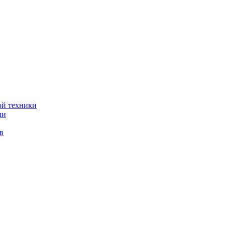
ой техники
ии
в