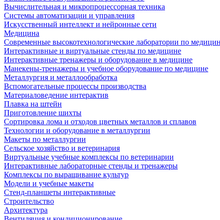
Вычислительная и микропроцессорная техника
Системы автоматизации и управления
Искусственный интеллект и нейронные сети
Медицина
Современные высокотехнологические лаборатории по медици
Интерактивные и виртуальные стенды по медицине
Интерактивные тренажеры и оборудование в медицине
Манекены-тренажеры и учебное оборудование по медицине
Металлургия и металлообработка
Вспомогательные процессы производства
Материаловедение интерактив
Плавка на штейн
Приготовление шихты
Сортировка лома и отходов цветных металлов и сплавов
Технологии и оборудование в металлургии
Макеты по металлургии
Сельское хозяйство и ветеринария
Виртуальные учебные комплексы по ветеринарии
Интерактивные лабораторные стенды и тренажеры
Комплексы по выращивание культур
Модели и учебные макеты
Стенд-планшеты интерактивные
Строительство
Архитектура
Вентиляция и кондиционирование