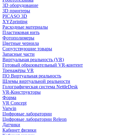
3D оборудование
3D принтеры
PICASO 3D
XYZprinting
Расходные материалы
Пластиковая нить
Фотополимеры
Цветные чернила
Сопутствующие товары
Запасные части
Виртуальная реальность (VR)
Готовый образовательный VR-контент
Тренажёры VR
ПО Виртуальная реальность
Шлемы виртуальной реальности
Голографическая система NettleDesk
VR-Конструкторы
Форма
VR Concept
Varwin
Цифровые лаборатории
Цифровые лаборатории Releon
Датчики
Кабинет физики