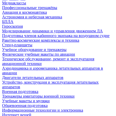
Медиаклассы
Профессиональные тренажёры
Авиация и космонавтика
Астрономия и небесная механика
БПЛА
Гироскопия
Моделирование динамики и управления движением ЛА
Подготовка членов кабинного экипажа на воздушном судне
Ракетно-космические комплексы и техника
Стенд-планшеты
Учебное оборудование и тренажеры
Физические учебные макеты по авиации
Техническое обслуживание, ремонт и эксплуатация
авиационной техники
Аэродинамика и аэромеханика летательных аппаратов в
авиации
Двигатели летательных аппаратов
Устройство, конструкция и эксплуатация летательных
аппаратов
Военная подготовка
Тренажеры имитаторы военной техники
Учебные макеты и муляжи
Общевоенная подготовка
Информационные технологии и электроника
Интернет вещей