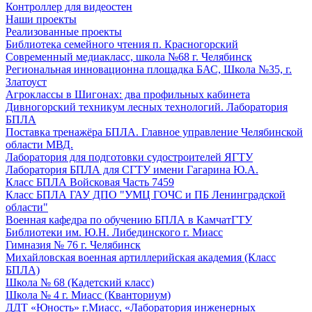
Контроллер для видеостен
Наши проекты
Реализованные проекты
Библиотека семейного чтения п. Красногорский
Современный медиакласс, школа №68 г. Челябинск
Региональная инновационна площадка БАС, Школа №35, г.
Златоуст
Агроклассы в Шигонах: два профильных кабинета
Дивногорский техникум лесных технологий. Лаборатория
БПЛА
Поставка тренажёра БПЛА. Главное управление Челябинской
области МВД.
Лаборатория для подготовки судостроителей ЯГТУ
Лаборатория БПЛА для СГТУ имени Гагарина Ю.А.
Класс БПЛА Войсковая Часть 7459
Класс БПЛА ГАУ ДПО "УМЦ ГОЧС и ПБ Ленинградской
области"
Военная кафедра по обучению БПЛА в КамчатГТУ
Библиотеки им. Ю.Н. Либединского г. Миасс
Гимназия № 76 г. Челябинск
Михайловская военная артиллерийская академия (Класс
БПЛА)
Школа № 68 (Кадетский класс)
Школа № 4 г. Миасс (Кванториум)
ДДТ «Юность» г.Миасс, «Лаборатория инженерных