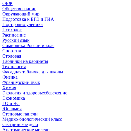
ОБЖ
Обществознание
Окружающий мир
Подготовка к ЕГЭ и ГИА
Портфолио ученика
Психолог
Расписание
Русский язык
Символика России и края
Спортзал
Столовая
Таблички на кабинеты
Технология
Фасадная табличка для школы
Физика
Французский язык
Химия
Экология и здоровьесбережение
Экономика
ГО и ЧС
Юнармия
Стеновые панели
Медико-биологический класс
Сестринское дело
Анатомические модели