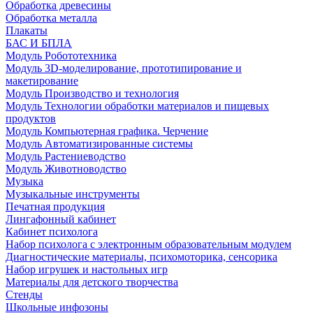
Обработка древесины
Обработка металла
Плакаты
БАС И БПЛА
Модуль Робототехника
Модуль 3D-моделирование, прототипирование и
макетирование
Модуль Производство и технология
Модуль Технологии обработки материалов и пищевых
продуктов
Модуль Компьютерная графика. Черчение
Модуль Автоматизированные системы
Модуль Растениеводство
Модуль Животноводство
Музыка
Музыкальные инструменты
Печатная продукция
Лингафонный кабинет
Кабинет психолога
Набор психолога с электронным образовательным модулем
Диагностические материалы, психомоторика, сенсорика
Набор игрушек и настольных игр
Материалы для детского творчества
Стенды
Школьные инфозоны