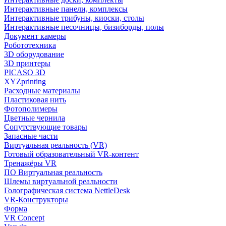
Интерактивные панели, комплексы
Интерактивные трибуны, киоски, столы
Интерактивные песочницы, бизиборды, полы
Документ камеры
Робототехника
3D оборудование
3D принтеры
PICASO 3D
XYZprinting
Расходные материалы
Пластиковая нить
Фотополимеры
Цветные чернила
Сопутствующие товары
Запасные части
Виртуальная реальность (VR)
Готовый образовательный VR-контент
Тренажёры VR
ПО Виртуальная реальность
Шлемы виртуальной реальности
Голографическая система NettleDesk
VR-Конструкторы
Форма
VR Concept