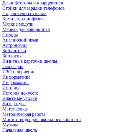
Дезинфекторы и кварцеватели
Стойки для зарядки телефонов
Подавители сигналов
Комплекты инфозон
Мягкие модули
Мебель для коворкинга
Стенды
Английский язык
Астрономия
Библиотека
Биология
Визитные карточки школы
География
ИЗО и черчение
Информатика
Информация
История
История искусств
Классные уголки
Литература
Математика
Методическая работа
Мини-стенды для школьного кабинета
Музыка
Начальная школа