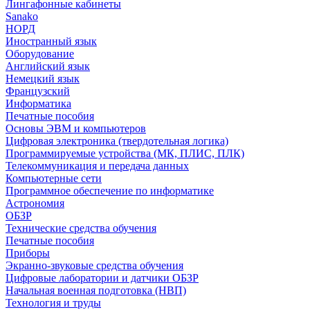
Лингафонные кабинеты
Sanako
НОРД
Иностранный язык
Оборудование
Английский язык
Немецкий язык
Французский
Информатика
Печатные пособия
Основы ЭВМ и компьютеров
Цифровая электроника (твердотельная логика)
Программируемые устройства (МК, ПЛИС, ПЛК)
Телекоммуникация и передача данных
Компьютерные сети
Программное обеспечение по информатике
Астрономия
ОБЗР
Технические средства обучения
Печатные пособия
Приборы
Экранно-звуковые средства обучения
Цифровые лаборатории и датчики ОБЗР
Начальная военная подготовка (НВП)
Технология и труды