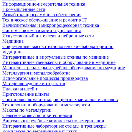
Информационно-измерительная техника
Промышленные сети
Разработка программного обеспечения
Техническое обслуживание и ремонт в IT
Вычислительная и микропроцессорная техника
Системы автоматизации и управления
Искусственный интеллект и нейронные сети
Медицина
Современные высокотехнологические лаборатории по
медицине
Интерактивные и виртуальные стенды по медицине
Интерактивные тренажеры и оборудование в медицине
Манекены-тренажеры и учебное оборудование по медицине
Металлургия и металлообработка
Вспомогательные процессы производства
Материаловедение интерактив
Плавка на штейн
Приготовление шихты
Сортировка лома и отходов цветных металлов и сплавов
Технологии и оборудование в металлургии
Макеты по металлургии
Сельское хозяйство и ветеринария
Виртуальные учебные комплексы по ветеринарии
Интерактивные лабораторные стенды и тренажеры
Комплексы по выращивание культур