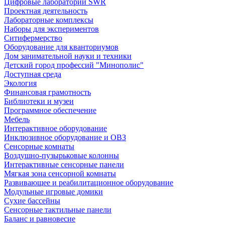
Цифровые лаборатории SWR
Проектная деятельность
Лабораторные комплексы
Наборы для экспериментов
Ситифермерство
Оборудование для кванториумов
Дом занимательной науки и техники
Детский город профессий "Минополис"
Доступная среда
Экология
Финансовая грамотность
Библиотеки и музеи
Программное обеспечение
Мебель
Интерактивное оборудование
Инклюзивное оборудование и ОВЗ
Cенсорные комнаты
Воздушно-пузырьковые колонны
Интерактивные сенсорные панели
Мягкая зона сенсорной комнаты
Развивающее и реабилитационное оборудование
Модульные игровые домики
Сухие бассейны
Сенсорные тактильные панели
Баланс и равновесие