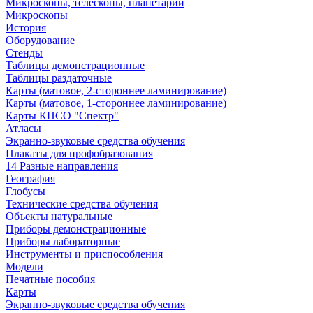
Микроскопы, телескопы, планетарии
Микроскопы
История
Оборудование
Стенды
Таблицы демонстрационные
Таблицы раздаточные
Карты (матовое, 2-стороннее ламинирование)
Карты (матовое, 1-стороннее ламинирование)
Карты КПСО "Спектр"
Атласы
Экранно-звуковые средства обучения
Плакаты для профобразования
14 Разные направления
География
Глобусы
Технические средства обучения
Объекты натуральные
Приборы демонстрационные
Приборы лабораторные
Инструменты и приспособления
Модели
Печатные пособия
Карты
Экранно-звуковые средства обучения