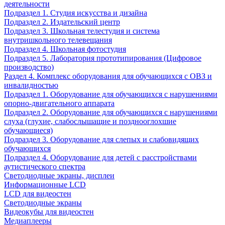
деятельности
Подраздел 1. Студия искусства и дизайна
Подраздел 2. Издательский центр
Подраздел 3. Школьная телестудия и система
внутришкольного телевещания
Подраздел 4. Школьная фотостудия
Подраздел 5. Лаборатория прототипирования (Цифровое
производство)
Раздел 4. Комплекс оборудования для обучающихся с ОВЗ и
инвалидностью
Подраздел 1. Оборудование для обучающихся с нарушениями
опорно-двигательного аппарата
Подраздел 2. Оборудование для обучающихся с нарушениями
слуха (глухие, слабослышащие и позднооглохшие
обучающиеся)
Подраздел 3. Оборудование для слепых и слабовидящих
обучающихся
Подраздел 4. Оборудование для детей с расстройствами
аутистического спектра
Светодиодные экраны, дисплеи
Информационные LCD
LCD для видеостен
Светодиодные экраны
Видеокубы для видеостен
Медиаплееры