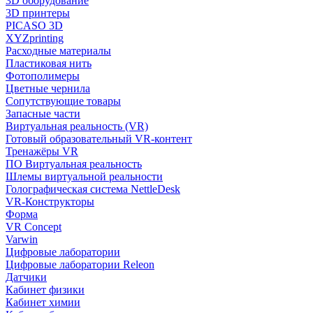
3D оборудование
3D принтеры
PICASO 3D
XYZprinting
Расходные материалы
Пластиковая нить
Фотополимеры
Цветные чернила
Сопутствующие товары
Запасные части
Виртуальная реальность (VR)
Готовый образовательный VR-контент
Тренажёры VR
ПО Виртуальная реальность
Шлемы виртуальной реальности
Голографическая система NettleDesk
VR-Конструкторы
Форма
VR Concept
Varwin
Цифровые лаборатории
Цифровые лаборатории Releon
Датчики
Кабинет физики
Кабинет химии