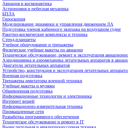
Авиация и космонавтика
Астрономия и небесная механика
БПЛА
Гироскопия
Моделирование динамики и управления движением ЛА
Подготовка членов кабинного экипажа на воздушном судне
Ракетно-космические комплексы и техника
Стенд-планшеты
Учебное оборудование и тренажеры
Физические учебные макеты по авиации
Техническое обслуживание, ремонт и эксплуатация авиационн
Аэродинамика и аэромеханика летательных аппаратов в авиац
Двигатели летательных аппаратов
Устройство, конструкция и эксплуатация летательных аппарато
Военная подготовка
Тренажеры имитаторы военной техники
Учебные макеты и муляжи
Общевоенная подготовка
Информационные технологии и электроника
Интернет вещей
Информационно-измерительная техника
Промышленные сети
Разработка программного обеспечения
Техническое обслуживание и ремонт в IT
Вычислительная и микропроцессорная техника