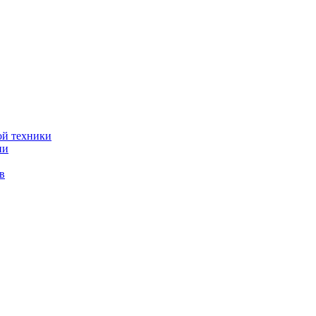
ой техники
ии
в