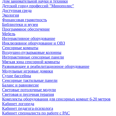
Дом занимательной науки и техники
Детский город профессий "Минополис"
Доступная среда
Экология
Финансовая грамотность
Библиотеки и музеи
Программное обеспечение
Мебель
Интерактивное оборудование
Инклюзивное оборудование и ОВЗ
Cенсорные комнаты
Воздушно-пузырьковые колонны
Интерактивные сенсорные панели
Мягкая зона сенсорной комнаты
Развивающее и реабилитационное оборудование
Модульные игровые домики
Сухие бассейны
Сенсорные тактильные панели
Баланс и равновесие
Световые потолочные модули
Световая и песочная терапия
Комплекты оборудования для сенсорных комнат 6-20 метров
Кабинет логопеда
Кабинет педагога-психолога
Кабинет специалиста по работе с РАС