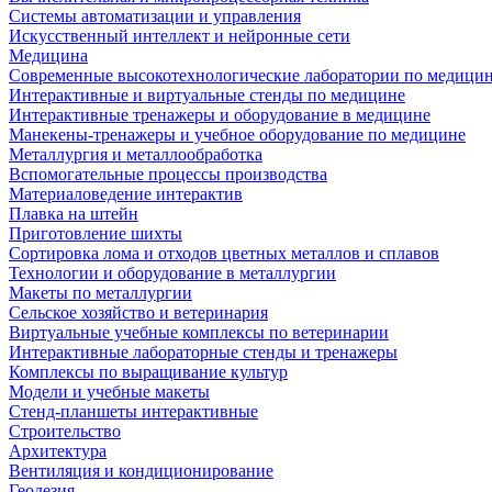
Системы автоматизации и управления
Искусственный интеллект и нейронные сети
Медицина
Современные высокотехнологические лаборатории по медици
Интерактивные и виртуальные стенды по медицине
Интерактивные тренажеры и оборудование в медицине
Манекены-тренажеры и учебное оборудование по медицине
Металлургия и металлообработка
Вспомогательные процессы производства
Материаловедение интерактив
Плавка на штейн
Приготовление шихты
Сортировка лома и отходов цветных металлов и сплавов
Технологии и оборудование в металлургии
Макеты по металлургии
Сельское хозяйство и ветеринария
Виртуальные учебные комплексы по ветеринарии
Интерактивные лабораторные стенды и тренажеры
Комплексы по выращивание культур
Модели и учебные макеты
Стенд-планшеты интерактивные
Строительство
Архитектура
Вентиляция и кондиционирование
Геодезия