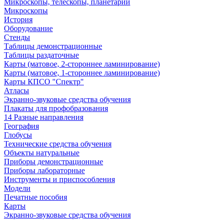
Микроскопы, телескопы, планетарии
Микроскопы
История
Оборудование
Стенды
Таблицы демонстрационные
Таблицы раздаточные
Карты (матовое, 2-стороннее ламинирование)
Карты (матовое, 1-стороннее ламинирование)
Карты КПСО "Спектр"
Атласы
Экранно-звуковые средства обучения
Плакаты для профобразования
14 Разные направления
География
Глобусы
Технические средства обучения
Объекты натуральные
Приборы демонстрационные
Приборы лабораторные
Инструменты и приспособления
Модели
Печатные пособия
Карты
Экранно-звуковые средства обучения