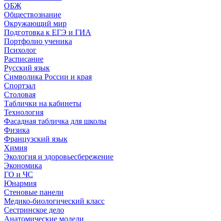
ОБЖ
Обществознание
Окружающий мир
Подготовка к ЕГЭ и ГИА
Портфолио ученика
Психолог
Расписание
Русский язык
Символика России и края
Спортзал
Столовая
Таблички на кабинеты
Технология
Фасадная табличка для школы
Физика
Французский язык
Химия
Экология и здоровьесбережение
Экономика
ГО и ЧС
Юнармия
Стеновые панели
Медико-биологический класс
Сестринское дело
Анатомические модели