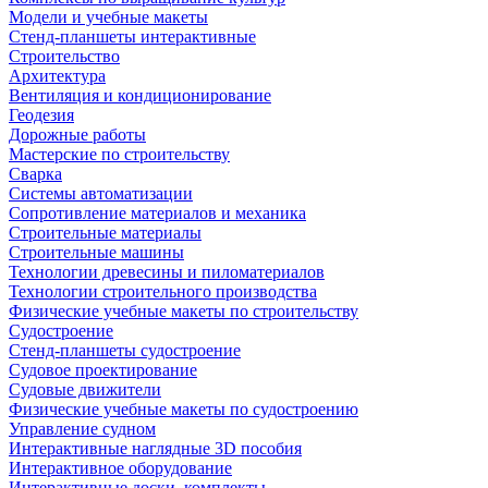
Модели и учебные макеты
Стенд-планшеты интерактивные
Строительство
Архитектура
Вентиляция и кондиционирование
Геодезия
Дорожные работы
Мастерские по строительству
Сварка
Системы автоматизации
Сопротивление материалов и механика
Строительные материалы
Строительные машины
Технологии древесины и пиломатериалов
Технологии строительного производства
Физические учебные макеты по строительству
Судостроение
Стенд-планшеты судостроение
Судовое проектирование
Судовые движители
Физические учебные макеты по судостроению
Управление судном
Интерактивные наглядные 3D пособия
Интерактивное оборудование
Интерактивные доски, комплекты