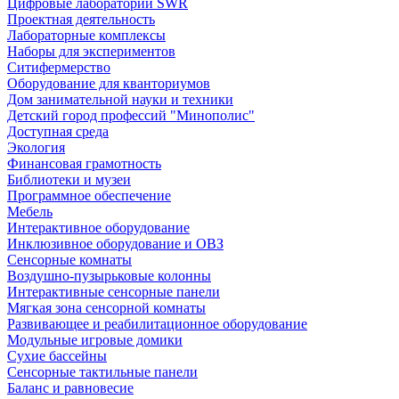
Цифровые лаборатории SWR
Проектная деятельность
Лабораторные комплексы
Наборы для экспериментов
Ситифермерство
Оборудование для кванториумов
Дом занимательной науки и техники
Детский город профессий "Минополис"
Доступная среда
Экология
Финансовая грамотность
Библиотеки и музеи
Программное обеспечение
Мебель
Интерактивное оборудование
Инклюзивное оборудование и ОВЗ
Cенсорные комнаты
Воздушно-пузырьковые колонны
Интерактивные сенсорные панели
Мягкая зона сенсорной комнаты
Развивающее и реабилитационное оборудование
Модульные игровые домики
Сухие бассейны
Сенсорные тактильные панели
Баланс и равновесие