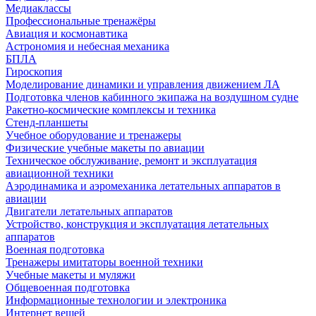
Медиаклассы
Профессиональные тренажёры
Авиация и космонавтика
Астрономия и небесная механика
БПЛА
Гироскопия
Моделирование динамики и управления движением ЛА
Подготовка членов кабинного экипажа на воздушном судне
Ракетно-космические комплексы и техника
Стенд-планшеты
Учебное оборудование и тренажеры
Физические учебные макеты по авиации
Техническое обслуживание, ремонт и эксплуатация
авиационной техники
Аэродинамика и аэромеханика летательных аппаратов в
авиации
Двигатели летательных аппаратов
Устройство, конструкция и эксплуатация летательных
аппаратов
Военная подготовка
Тренажеры имитаторы военной техники
Учебные макеты и муляжи
Общевоенная подготовка
Информационные технологии и электроника
Интернет вещей