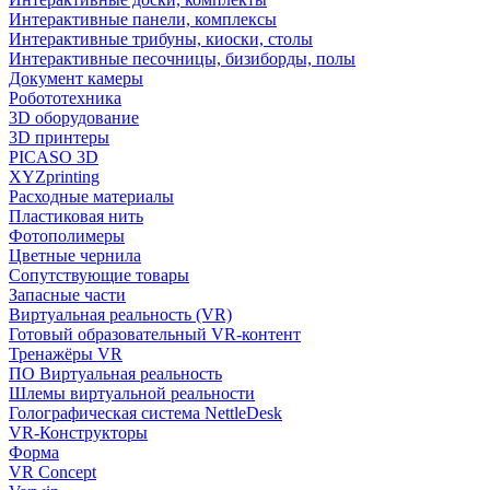
Интерактивные панели, комплексы
Интерактивные трибуны, киоски, столы
Интерактивные песочницы, бизиборды, полы
Документ камеры
Робототехника
3D оборудование
3D принтеры
PICASO 3D
XYZprinting
Расходные материалы
Пластиковая нить
Фотополимеры
Цветные чернила
Сопутствующие товары
Запасные части
Виртуальная реальность (VR)
Готовый образовательный VR-контент
Тренажёры VR
ПО Виртуальная реальность
Шлемы виртуальной реальности
Голографическая система NettleDesk
VR-Конструкторы
Форма
VR Concept