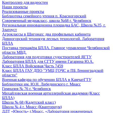
Контроллер для видеостен
Наши проекты
Реализованные проекты
Библиотека семейного чтения п. Красногорский
Современный медиакласс, школа №68 г. Челябинск
Региональная инновационна площадка БАС, Школа №35, г.
Златоуст
Агроклассы в Шигонах: два профильных кабинета
Дивногорский техникум лесных технологий. Лаборатория
БПЛА
Поставка тренажёра БПЛА. Главное управление Челябинской
области МВД.
Лаборатория для подготовки судостроителей ЯГТУ
Лаборатория БПЛА для СГТУ имени Гагарина Ю.А.
Класс БПЛА Войсковая Часть 7459
Класс БПЛА ГАУ ДПО "УМЦ ГОЧС и ПБ Ленинградской
области"
Военная кафедра по обучению БПЛА в КамчатГТУ
Библиотеки им. Ю.Н. Либединского г. Миасс
Гимназия № 76 г. Челябинск
Михайловская военная артиллерийская академия (Класс
БПЛА)
Школа № 68 (Кадетский класс)
Школа № 4 г. Миасс (Кванториум)
ДДТ «Юность» г.Миасс, «Лаборатория инженерных