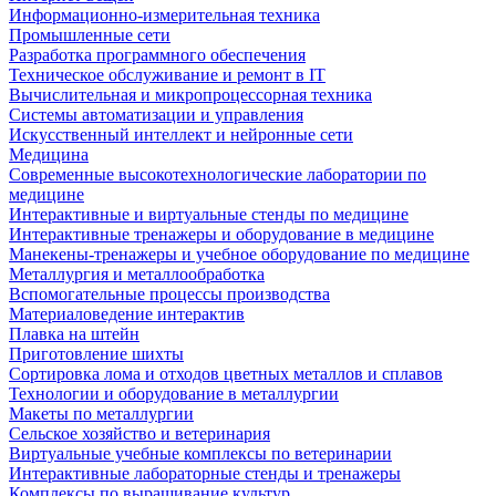
Информационно-измерительная техника
Промышленные сети
Разработка программного обеспечения
Техническое обслуживание и ремонт в IT
Вычислительная и микропроцессорная техника
Системы автоматизации и управления
Искусственный интеллект и нейронные сети
Медицина
Современные высокотехнологические лаборатории по
медицине
Интерактивные и виртуальные стенды по медицине
Интерактивные тренажеры и оборудование в медицине
Манекены-тренажеры и учебное оборудование по медицине
Металлургия и металлообработка
Вспомогательные процессы производства
Материаловедение интерактив
Плавка на штейн
Приготовление шихты
Сортировка лома и отходов цветных металлов и сплавов
Технологии и оборудование в металлургии
Макеты по металлургии
Сельское хозяйство и ветеринария
Виртуальные учебные комплексы по ветеринарии
Интерактивные лабораторные стенды и тренажеры
Комплексы по выращивание культур