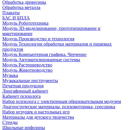
Обработка древесины
Обработка металла
Плакаты
БАС И БПЛА
Модуль Робототехника
Модуль 3D-моделирование, прототипирование и
макетирование
Модуль Производство и технология
Модуль Технологии обработки материалов и пищевых
продуктов
Модуль Компьютерная графика. Черчение
Модуль Автоматизированные системы
Модуль Растениеводство
Модуль Животноводство
Музыка
Музыкальные инструменты
Печатная продукция
Лингафонный кабинет
Кабинет психолога
Набор психолога с электронным образовательным модулем
Диагностические материалы, психомоторика, сенсорика
Набор игрушек и настольных игр
Материалы для детского творчества
Стенды
Школьные инфозоны