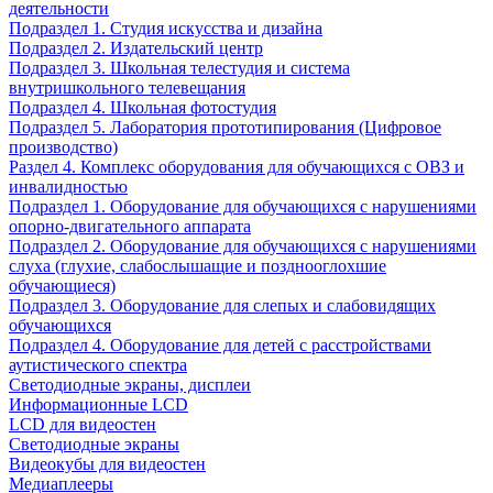
деятельности
Подраздел 1. Студия искусства и дизайна
Подраздел 2. Издательский центр
Подраздел 3. Школьная телестудия и система
внутришкольного телевещания
Подраздел 4. Школьная фотостудия
Подраздел 5. Лаборатория прототипирования (Цифровое
производство)
Раздел 4. Комплекс оборудования для обучающихся с ОВЗ и
инвалидностью
Подраздел 1. Оборудование для обучающихся с нарушениями
опорно-двигательного аппарата
Подраздел 2. Оборудование для обучающихся с нарушениями
слуха (глухие, слабослышащие и позднооглохшие
обучающиеся)
Подраздел 3. Оборудование для слепых и слабовидящих
обучающихся
Подраздел 4. Оборудование для детей с расстройствами
аутистического спектра
Светодиодные экраны, дисплеи
Информационные LCD
LCD для видеостен
Светодиодные экраны
Видеокубы для видеостен
Медиаплееры