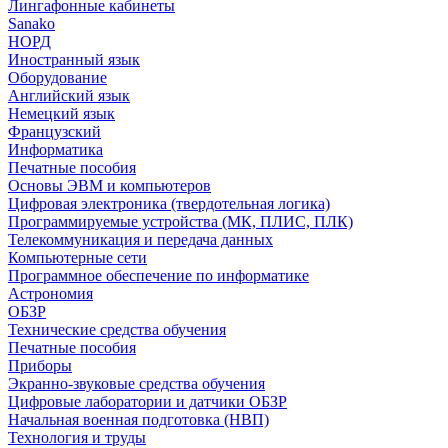
Лингафонные кабинеты
Sanako
НОРД
Иностранный язык
Оборудование
Английский язык
Немецкий язык
Французский
Информатика
Печатные пособия
Основы ЭВМ и компьютеров
Цифровая электроника (твердотельная логика)
Программируемые устройства (МК, ПЛИС, ПЛК)
Телекоммуникация и передача данных
Компьютерные сети
Программное обеспечение по информатике
Астрономия
ОБЗР
Технические средства обучения
Печатные пособия
Приборы
Экранно-звуковые средства обучения
Цифровые лаборатории и датчики ОБЗР
Начальная военная подготовка (НВП)
Технология и труды