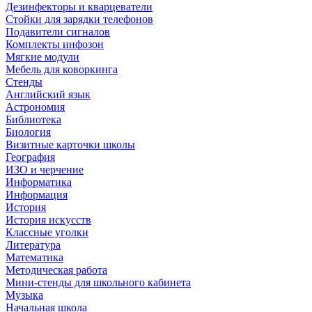
Дезинфекторы и кварцеватели
Стойки для зарядки телефонов
Подавители сигналов
Комплекты инфозон
Мягкие модули
Мебель для коворкинга
Стенды
Английский язык
Астрономия
Библиотека
Биология
Визитные карточки школы
География
ИЗО и черчение
Информатика
Информация
История
История искусств
Классные уголки
Литература
Математика
Методическая работа
Мини-стенды для школьного кабинета
Музыка
Начальная школа