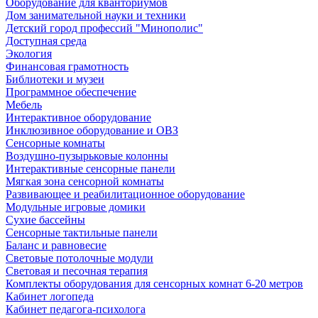
Оборудование для кванториумов
Дом занимательной науки и техники
Детский город профессий "Минополис"
Доступная среда
Экология
Финансовая грамотность
Библиотеки и музеи
Программное обеспечение
Мебель
Интерактивное оборудование
Инклюзивное оборудование и ОВЗ
Cенсорные комнаты
Воздушно-пузырьковые колонны
Интерактивные сенсорные панели
Мягкая зона сенсорной комнаты
Развивающее и реабилитационное оборудование
Модульные игровые домики
Сухие бассейны
Сенсорные тактильные панели
Баланс и равновесие
Световые потолочные модули
Световая и песочная терапия
Комплекты оборудования для сенсорных комнат 6-20 метров
Кабинет логопеда
Кабинет педагога-психолога