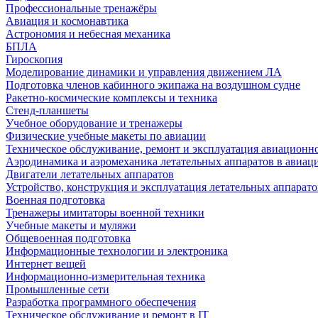
Профессиональные тренажёры
Авиация и космонавтика
Астрономия и небесная механика
БПЛА
Гироскопия
Моделирование динамики и управления движением ЛА
Подготовка членов кабинного экипажа на воздушном судне
Ракетно-космические комплексы и техника
Стенд-планшеты
Учебное оборудование и тренажеры
Физические учебные макеты по авиации
Техническое обслуживание, ремонт и эксплуатация авиационн
Аэродинамика и аэромеханика летательных аппаратов в авиац
Двигатели летательных аппаратов
Устройство, конструкция и эксплуатация летательных аппарато
Военная подготовка
Тренажеры имитаторы военной техники
Учебные макеты и муляжи
Общевоенная подготовка
Информационные технологии и электроника
Интернет вещей
Информационно-измерительная техника
Промышленные сети
Разработка программного обеспечения
Техническое обслуживание и ремонт в IT