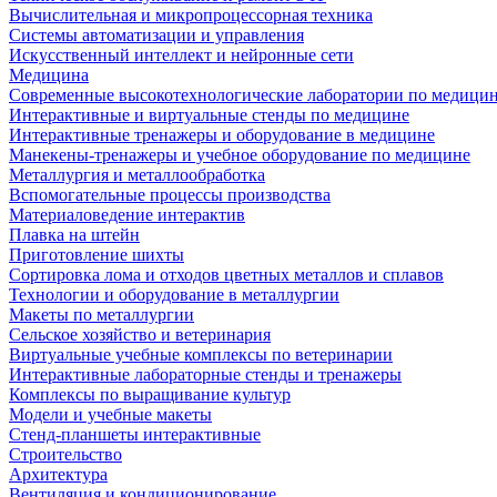
Вычислительная и микропроцессорная техника
Системы автоматизации и управления
Искусственный интеллект и нейронные сети
Медицина
Современные высокотехнологические лаборатории по медици
Интерактивные и виртуальные стенды по медицине
Интерактивные тренажеры и оборудование в медицине
Манекены-тренажеры и учебное оборудование по медицине
Металлургия и металлообработка
Вспомогательные процессы производства
Материаловедение интерактив
Плавка на штейн
Приготовление шихты
Сортировка лома и отходов цветных металлов и сплавов
Технологии и оборудование в металлургии
Макеты по металлургии
Сельское хозяйство и ветеринария
Виртуальные учебные комплексы по ветеринарии
Интерактивные лабораторные стенды и тренажеры
Комплексы по выращивание культур
Модели и учебные макеты
Стенд-планшеты интерактивные
Строительство
Архитектура
Вентиляция и кондиционирование