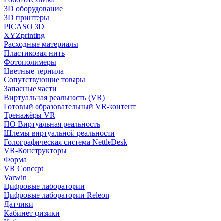
3D оборудование
3D принтеры
PICASO 3D
XYZprinting
Расходные материалы
Пластиковая нить
Фотополимеры
Цветные чернила
Сопутствующие товары
Запасные части
Виртуальная реальность (VR)
Готовый образовательный VR-контент
Тренажёры VR
ПО Виртуальная реальность
Шлемы виртуальной реальности
Голографическая система NettleDesk
VR-Конструкторы
Форма
VR Concept
Varwin
Цифровые лаборатории
Цифровые лаборатории Releon
Датчики
Кабинет физики