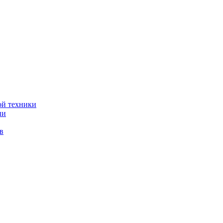
ой техники
ии
в