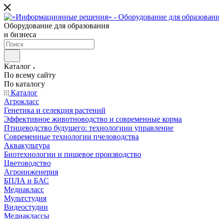
Оборудование для образования
и бизнеса
Каталог
По всему сайту
По каталогу
Каталог
Агрокласс
Генетика и селекция растений
Эффективное животноводство и современные корма
Птицеводство будущего: технологиии управление
Современные технологии пчеловодства
Аквакультура
Биотехнологии и пищевое производство
Цветоводство
Агроинженерия
БПЛА и БАС
Медиакласс
Мультстудия
Видеостудии
Медиаклассы