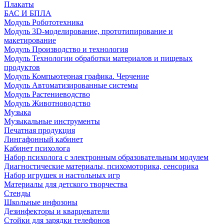
Плакаты
БАС И БПЛА
Модуль Робототехника
Модуль 3D-моделирование, прототипирование и
макетирование
Модуль Производство и технология
Модуль Технологии обработки материалов и пищевых
продуктов
Модуль Компьютерная графика. Черчение
Модуль Автоматизированные системы
Модуль Растениеводство
Модуль Животноводство
Музыка
Музыкальные инструменты
Печатная продукция
Лингафонный кабинет
Кабинет психолога
Набор психолога с электронным образовательным модулем
Диагностические материалы, психомоторика, сенсорика
Набор игрушек и настольных игр
Материалы для детского творчества
Стенды
Школьные инфозоны
Дезинфекторы и кварцеватели
Стойки для зарядки телефонов