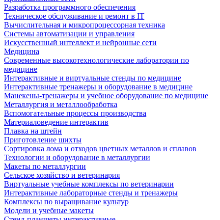
Разработка программного обеспечения
Техническое обслуживание и ремонт в IT
Вычислительная и микропроцессорная техника
Системы автоматизации и управления
Искусственный интеллект и нейронные сети
Медицина
Современные высокотехнологические лаборатории по
медицине
Интерактивные и виртуальные стенды по медицине
Интерактивные тренажеры и оборудование в медицине
Манекены-тренажеры и учебное оборудование по медицине
Металлургия и металлообработка
Вспомогательные процессы производства
Материаловедение интерактив
Плавка на штейн
Приготовление шихты
Сортировка лома и отходов цветных металлов и сплавов
Технологии и оборудование в металлургии
Макеты по металлургии
Сельское хозяйство и ветеринария
Виртуальные учебные комплексы по ветеринарии
Интерактивные лабораторные стенды и тренажеры
Комплексы по выращивание культур
Модели и учебные макеты
Стенд-планшеты интерактивные