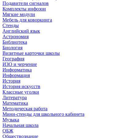
Подавители сигналов
Комплекты инфозон
Мягкие модули
Мебель для коворкинга
Стенды
Английский язык
Астрономия
Библиотека
Биология
Визитные карточки школы
География
ИЗО и черчение
Информатика
Информация
История
История искусств
Классные уголки
Литература
Математика
Методическая работа
Мини-стенды для школьного кабинета
Музыка
Начальная школа
ОБЖ
Обществознание