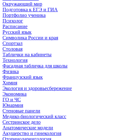
Окружающий мир
Подготовка к ЕГЭ и ГИА
Портфолио ученика
Психолог
Расписание
Русский язык
Символика России и края
Спортзал
Столовая
Таблички на кабинеты
Технология
Фасадная табличка для школы
Физика
Французский язык
Химия
Экология и здоровьесбережение
Экономика
ГО и ЧС
Юнармия
Стеновые панели
Медико-биологический класс
Сестринское дело
Анатомические модели
Акушерство и гинекология
Оториноларингология