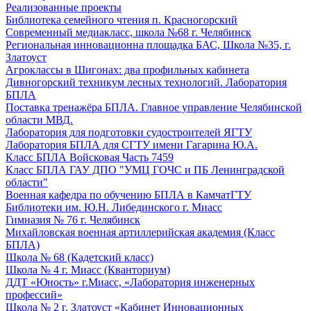
Реализованные проекты
Библиотека семейного чтения п. Красногорский
Современный медиакласс, школа №68 г. Челябинск
Региональная инновационна площадка БАС, Школа №35, г.
Златоуст
Агроклассы в Шигонах: два профильных кабинета
Дивногорский техникум лесных технологий. Лаборатория
БПЛА
Поставка тренажёра БПЛА. Главное управление Челябинской
области МВД.
Лаборатория для подготовки судостроителей ЯГТУ
Лаборатория БПЛА для СГТУ имени Гагарина Ю.А.
Класс БПЛА Войсковая Часть 7459
Класс БПЛА ГАУ ДПО "УМЦ ГОЧС и ПБ Ленинградской
области"
Военная кафедра по обучению БПЛА в КамчатГТУ
Библиотеки им. Ю.Н. Либединского г. Миасс
Гимназия № 76 г. Челябинск
Михайловская военная артиллерийская академия (Класс
БПЛА)
Школа № 68 (Кадетский класс)
Школа № 4 г. Миасс (Кванториум)
ДДТ «Юность» г.Миасс, «Лаборатория инженерных
профессий»
Школа № 2 г. Златоуст «Кабинет Инновационных