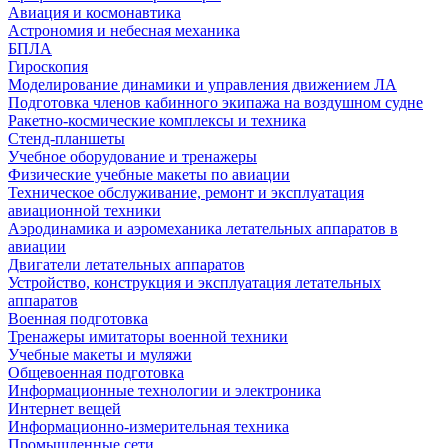
Авиация и космонавтика
Астрономия и небесная механика
БПЛА
Гироскопия
Моделирование динамики и управления движением ЛА
Подготовка членов кабинного экипажа на воздушном судне
Ракетно-космические комплексы и техника
Стенд-планшеты
Учебное оборудование и тренажеры
Физические учебные макеты по авиации
Техническое обслуживание, ремонт и эксплуатация
авиационной техники
Аэродинамика и аэромеханика летательных аппаратов в
авиации
Двигатели летательных аппаратов
Устройство, конструкция и эксплуатация летательных
аппаратов
Военная подготовка
Тренажеры имитаторы военной техники
Учебные макеты и муляжи
Общевоенная подготовка
Информационные технологии и электроника
Интернет вещей
Информационно-измерительная техника
Промышленные сети