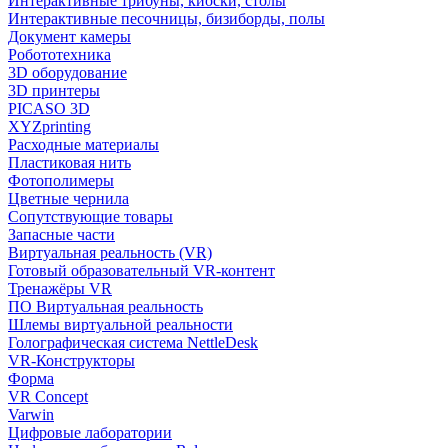
Интерактивные трибуны, киоски, столы
Интерактивные песочницы, бизиборды, полы
Документ камеры
Робототехника
3D оборудование
3D принтеры
PICASO 3D
XYZprinting
Расходные материалы
Пластиковая нить
Фотополимеры
Цветные чернила
Сопутствующие товары
Запасные части
Виртуальная реальность (VR)
Готовый образовательный VR-контент
Тренажёры VR
ПО Виртуальная реальность
Шлемы виртуальной реальности
Голографическая система NettleDesk
VR-Конструкторы
Форма
VR Concept
Varwin
Цифровые лаборатории