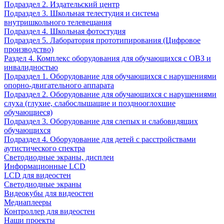
Подраздел 2. Издательский центр
Подраздел 3. Школьная телестудия и система
внутришкольного телевещания
Подраздел 4. Школьная фотостудия
Подраздел 5. Лаборатория прототипирования (Цифровое
производство)
Раздел 4. Комплекс оборудования для обучающихся с ОВЗ и
инвалидностью
Подраздел 1. Оборудование для обучающихся с нарушениями
опорно-двигательного аппарата
Подраздел 2. Оборудование для обучающихся с нарушениями
слуха (глухие, слабослышащие и позднооглохшие
обучающиеся)
Подраздел 3. Оборудование для слепых и слабовидящих
обучающихся
Подраздел 4. Оборудование для детей с расстройствами
аутистического спектра
Светодиодные экраны, дисплеи
Информационные LCD
LCD для видеостен
Светодиодные экраны
Видеокубы для видеостен
Медиаплееры
Контроллер для видеостен
Наши проекты