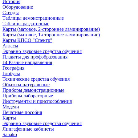
История
Оборудование
Стенды
Таблицы демонстрационные
Таблицы раздаточные
Карты (матовое, 2-стороннее ламинирование)
Карты (матовое, 1-стороннее ламинирование)
Карты КПСО "Спектр"
Атласы
Экранно-звуковые средства обучения
Плакаты для профобразования
14 Разные направления
География
Глобусы
Технические средства обучения
Объекты натуральные
Приборы демонстрационные
Приборы лабораторные
Инструменты и приспособления
Модели
Печатные пособия
Карты
Экранно-звуковые средства обучения
Лингафонные кабинеты
Sanako