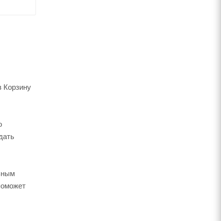
в Корзину
о
дать
ьным
поможет