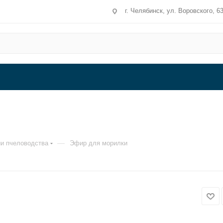
г. Челябинск, ул. Воровского, 6
—
и пчеловодства
Эфир для морилки