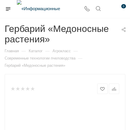
0
Гербарий «Медоносные
растения»
—
—
—
Главная
Каталог
Агрокласс
—
Современные технологии пчеловодства
Гербарий «Медоносные растения»