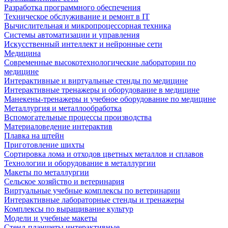
Разработка программного обеспечения
Техническое обслуживание и ремонт в IT
Вычислительная и микропроцессорная техника
Системы автоматизации и управления
Искусственный интеллект и нейронные сети
Медицина
Современные высокотехнологические лаборатории по
медицине
Интерактивные и виртуальные стенды по медицине
Интерактивные тренажеры и оборудование в медицине
Манекены-тренажеры и учебное оборудование по медицине
Металлургия и металлообработка
Вспомогательные процессы производства
Материаловедение интерактив
Плавка на штейн
Приготовление шихты
Сортировка лома и отходов цветных металлов и сплавов
Технологии и оборудование в металлургии
Макеты по металлургии
Сельское хозяйство и ветеринария
Виртуальные учебные комплексы по ветеринарии
Интерактивные лабораторные стенды и тренажеры
Комплексы по выращивание культур
Модели и учебные макеты
Стенд-планшеты интерактивные