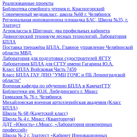
Реализованные проекты
Библиотека семейного чтения п. Красногорский
Современный медиакласс, школа №68 г. Челябинск
Региональная инновационна площадка БАС, Школа №35, г.
Златоуст
Агроклассы в Шигонах: два профильных кабинета
Дивногорский техникум лесных технологий. Лаборатория
БПЛА
Поставка тренажёра БПЛА. Главное управление Челябинской
области МВД.
Лаборатория для подготовки судостроителей ЯГТУ
Лаборатория БПЛА для СГТУ имени Гагарина Ю.А.
Класс БПЛА Войсковая Часть 7459
Класс БПЛА ГАУ ДПО "УМЦ ГОЧС и ПБ Ленинградской
области"
Военная кафедра по обучению БПЛА в КамчатГТУ
Библиотеки им. Ю.Н. Либединского г. Миасс
Гимназия № 76 г. Челябинск
Михайловская военная артиллерийская академия (Класс
БПЛА)
Школа № 68 (Кадетский класс)
Школа № 4 г. Миасс (Кванториум)
ДДТ «Юность» г.Миасс, «Лаборатория инженерных
профессий»
Школа № 2 г. Златоуст «Кабинет Инновационных