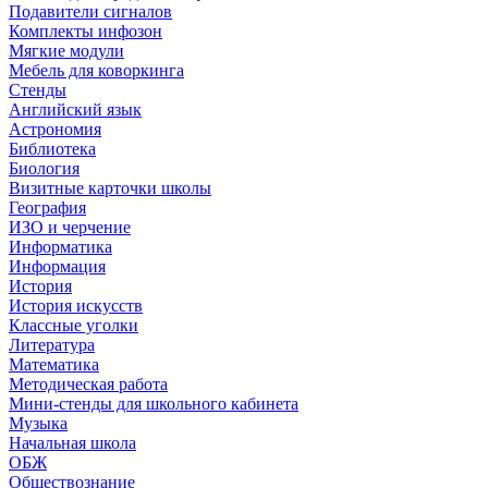
Подавители сигналов
Комплекты инфозон
Мягкие модули
Мебель для коворкинга
Стенды
Английский язык
Астрономия
Библиотека
Биология
Визитные карточки школы
География
ИЗО и черчение
Информатика
Информация
История
История искусств
Классные уголки
Литература
Математика
Методическая работа
Мини-стенды для школьного кабинета
Музыка
Начальная школа
ОБЖ
Обществознание