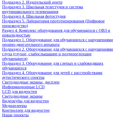
Подраздел 2. Издательский центр
Подраздел 3. Школьная телестудия и система
внутришкольного телевещания
Подраздел 4. Школьная фотостудия
Подраздел 5. Лаборатория прототипирования (Цифровое
производство)
Раздел 4. Комплекс оборудования для обучающихся с ОВЗ и
инвалидностью
Подраздел 1. Оборудование для обучающихся с нарушениями
опорно-двигательного аппарата
Подраздел 2. Оборудование для обучающихся с нарушениями
слуха (глухие, слабослышащие и позднооглохшие
обучающиеся)
Подраздел 3. Оборудование для слепых и слабовидящих
обучающихся
Подраздел 4. Оборудование для детей с расстройствами
аутистического спектра
Светодиодные экраны, дисплеи
Информационные LCD
LCD для видеостен
Светодиодные экраны
Видеокубы для видеостен
Медиаплееры
Контроллер для видеостен
Наши проекты