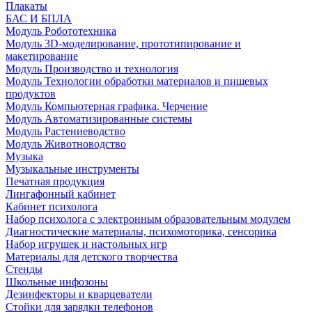
Плакаты
БАС И БПЛА
Модуль Робототехника
Модуль 3D-моделирование, прототипирование и
макетирование
Модуль Производство и технология
Модуль Технологии обработки материалов и пищевых
продуктов
Модуль Компьютерная графика. Черчение
Модуль Автоматизированные системы
Модуль Растениеводство
Модуль Животноводство
Музыка
Музыкальные инструменты
Печатная продукция
Лингафонный кабинет
Кабинет психолога
Набор психолога с электронным образовательным модулем
Диагностические материалы, психомоторика, сенсорика
Набор игрушек и настольных игр
Материалы для детского творчества
Стенды
Школьные инфозоны
Дезинфекторы и кварцеватели
Стойки для зарядки телефонов