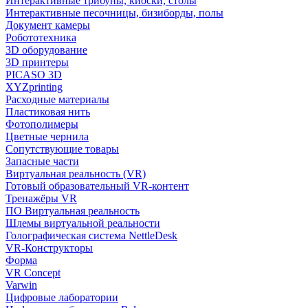
Интерактивные трибуны, киоски, столы
Интерактивные песочницы, бизиборды, полы
Документ камеры
Робототехника
3D оборудование
3D принтеры
PICASO 3D
XYZprinting
Расходные материалы
Пластиковая нить
Фотополимеры
Цветные чернила
Сопутствующие товары
Запасные части
Виртуальная реальность (VR)
Готовый образовательный VR-контент
Тренажёры VR
ПО Виртуальная реальность
Шлемы виртуальной реальности
Голографическая система NettleDesk
VR-Конструкторы
Форма
VR Concept
Varwin
Цифровые лаборатории