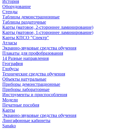
История
Оборудование
Стенды
Таблицы демонстрационные
Таблицы раздаточные
Карты (матовое, 2-стороннее ламинирование)
Карты (матовое, 1-стороннее ламинирование)
Карты КПСО "Спектр"
Атласы
Экранно-звуковые средства обучения
Плакаты для профобразования
14 Разные направления
География
Глобусы
Технические средства обучения
Объекты натуральные
Приборы демонстрационные
Приборы лабораторные
Инструменты и приспособления
Модели
Печатные пособия
Карты
Экранно-звуковые средства обучения
Лингафонные кабинеты
Sanako