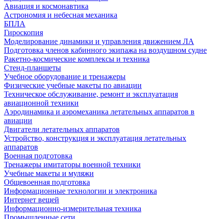
Авиация и космонавтика
Астрономия и небесная механика
БПЛА
Гироскопия
Моделирование динамики и управления движением ЛА
Подготовка членов кабинного экипажа на воздушном судне
Ракетно-космические комплексы и техника
Стенд-планшеты
Учебное оборудование и тренажеры
Физические учебные макеты по авиации
Техническое обслуживание, ремонт и эксплуатация
авиационной техники
Аэродинамика и аэромеханика летательных аппаратов в
авиации
Двигатели летательных аппаратов
Устройство, конструкция и эксплуатация летательных
аппаратов
Военная подготовка
Тренажеры имитаторы военной техники
Учебные макеты и муляжи
Общевоенная подготовка
Информационные технологии и электроника
Интернет вещей
Информационно-измерительная техника
Промышленные сети