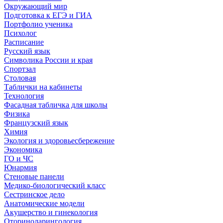
Окружающий мир
Подготовка к ЕГЭ и ГИА
Портфолио ученика
Психолог
Расписание
Русский язык
Символика России и края
Спортзал
Столовая
Таблички на кабинеты
Технология
Фасадная табличка для школы
Физика
Французский язык
Химия
Экология и здоровьесбережение
Экономика
ГО и ЧС
Юнармия
Стеновые панели
Медико-биологический класс
Сестринское дело
Анатомические модели
Акушерство и гинекология
Оториноларингология