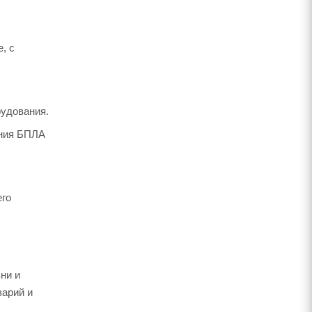
, с
рудования.
ания БПЛА
его
ни и
варий и