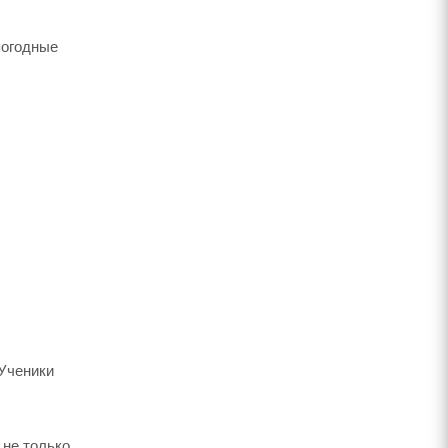
погодные
Ученики
 не только