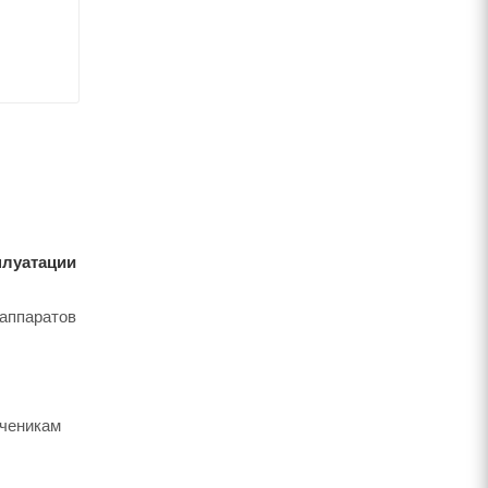
плуатации
 аппаратов
ученикам