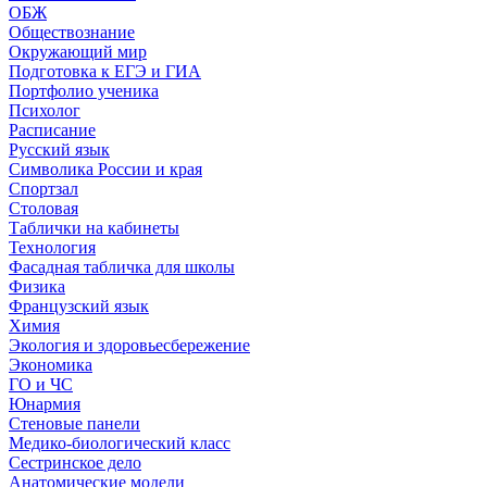
ОБЖ
Обществознание
Окружающий мир
Подготовка к ЕГЭ и ГИА
Портфолио ученика
Психолог
Расписание
Русский язык
Символика России и края
Спортзал
Столовая
Таблички на кабинеты
Технология
Фасадная табличка для школы
Физика
Французский язык
Химия
Экология и здоровьесбережение
Экономика
ГО и ЧС
Юнармия
Стеновые панели
Медико-биологический класс
Сестринское дело
Анатомические модели