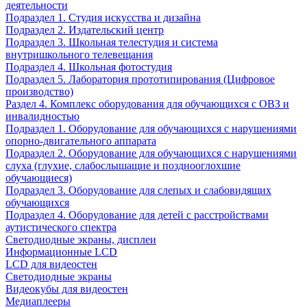
деятельности
Подраздел 1. Студия искусства и дизайна
Подраздел 2. Издательский центр
Подраздел 3. Школьная телестудия и система
внутришкольного телевещания
Подраздел 4. Школьная фотостудия
Подраздел 5. Лаборатория прототипирования (Цифровое
производство)
Раздел 4. Комплекс оборудования для обучающихся с ОВЗ и
инвалидностью
Подраздел 1. Оборудование для обучающихся с нарушениями
опорно-двигательного аппарата
Подраздел 2. Оборудование для обучающихся с нарушениями
слуха (глухие, слабослышащие и позднооглохшие
обучающиеся)
Подраздел 3. Оборудование для слепых и слабовидящих
обучающихся
Подраздел 4. Оборудование для детей с расстройствами
аутистического спектра
Светодиодные экраны, дисплеи
Информационные LCD
LCD для видеостен
Светодиодные экраны
Видеокубы для видеостен
Медиаплееры