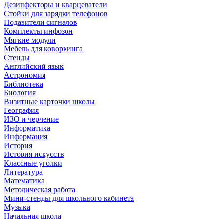
Дезинфекторы и кварцеватели
Стойки для зарядки телефонов
Подавители сигналов
Комплекты инфозон
Мягкие модули
Мебель для коворкинга
Стенды
Английский язык
Астрономия
Библиотека
Биология
Визитные карточки школы
География
ИЗО и черчение
Информатика
Информация
История
История искусств
Классные уголки
Литература
Математика
Методическая работа
Мини-стенды для школьного кабинета
Музыка
Начальная школа