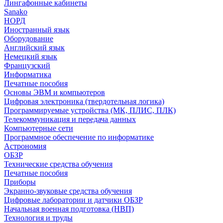
Лингафонные кабинеты
Sanako
НОРД
Иностранный язык
Оборудование
Английский язык
Немецкий язык
Французский
Информатика
Печатные пособия
Основы ЭВМ и компьютеров
Цифровая электроника (твердотельная логика)
Программируемые устройства (МК, ПЛИС, ПЛК)
Телекоммуникация и передача данных
Компьютерные сети
Программное обеспечение по информатике
Астрономия
ОБЗР
Технические средства обучения
Печатные пособия
Приборы
Экранно-звуковые средства обучения
Цифровые лаборатории и датчики ОБЗР
Начальная военная подготовка (НВП)
Технология и труды