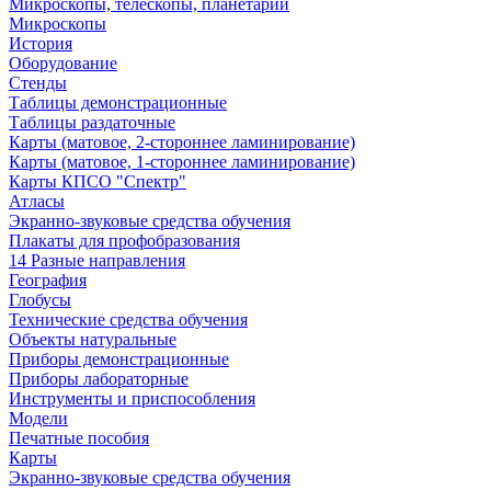
Микроскопы, телескопы, планетарии
Микроскопы
История
Оборудование
Стенды
Таблицы демонстрационные
Таблицы раздаточные
Карты (матовое, 2-стороннее ламинирование)
Карты (матовое, 1-стороннее ламинирование)
Карты КПСО "Спектр"
Атласы
Экранно-звуковые средства обучения
Плакаты для профобразования
14 Разные направления
География
Глобусы
Технические средства обучения
Объекты натуральные
Приборы демонстрационные
Приборы лабораторные
Инструменты и приспособления
Модели
Печатные пособия
Карты
Экранно-звуковые средства обучения