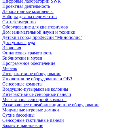
Цифровые лаборатории SWR
Проектная деятельность
Лабораторные комплексы
Наборы для экспериментов
Ситифермерство
Оборудование для кванториумов
Дом занимательной науки и техники
Детский город профессий "Минополис"
Доступная среда
Экология
Финансовая грамотность
Библиотеки и музеи
Программное обеспечение
Мебель
Интерактивное оборудование
Инклюзивное оборудование и ОВЗ
Cенсорные комнаты
Воздушно-пузырьковые колонны
Интерактивные сенсорные панели
Мягкая зона сенсорной комнаты
Развивающее и реабилитационное оборудование
Модульные игровые домики
Сухие бассейны
Сенсорные тактильные панели
Баланс и равновесие