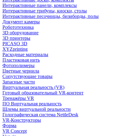
Интерактивные панели, комплексы
Интерактивные трибуны, киоски, столы
Интерактивные песочницы, бизиборды, полы
Документ камеры
Робототехника
3D оборудование
3D принтеры
PICASO 3D
XYZprinting
Расходные материалы
Пластиковая нить
Фотополимеры
Цветные чернила
Сопутствующие товары
Запасные части
Виртуальная реальность (VR)
Готовый образовательный VR-контент
Тренажёры VR
ПО Виртуальная реальность
Шлемы виртуальной реальности
Голографическая система NettleDesk
VR-Конструкторы
Форма
VR Concept