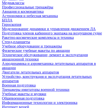
Медиаклассы
Профессиональные тренажёры
Авиация и космонавтика
Астрономия и небесная механика
БПЛА
Гироскопия
Моделирование динамики и управления движением ЛА
Подготовка членов кабинного экипажа на воздушном судне
Ракетно-космические комплексы и техника
Стенд-планшеты
Учебное оборудование и тренажеры
Физические учебные макеты по авиации
Техническое обслуживание, ремонт и эксплуатация
авиационной техники
Аэродинамика и аэромеханика летательных аппаратов в
авиации
Двигатели летательных аппаратов
Устройство, конструкция и эксплуатация летательных
аппаратов
Военная подготовка
Тренажеры имитаторы военной техники
Учебные макеты и муляжи
Общевоенная подготовка
Информационные технологии и электроника
Интернет вещей