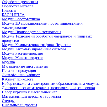
Обработка древесины
Обработка металла
Плакаты
БАС И БПЛА
Модуль Робототехника
Модуль 3D-моделирование, прототипирование и
макетирование
Модуль Производство и технология
Модуль Технологии обработки материалов и пищевых
продуктов
Модуль Компьютерная графика. Черчение
Модуль Автоматизированные системы
Модуль Растениеводство
Модуль Животноводство
Музыка
Музыкальные инструменты
Печатная продукция
Лингафонный кабинет
Кабинет психолога
Набор психолога с электронным образовательным модулем
Диагностические материалы, психомоторика, сенсорика
Набор игрушек и настольных игр
Материалы для детского творчества
Стенды
Школьные инфозоны