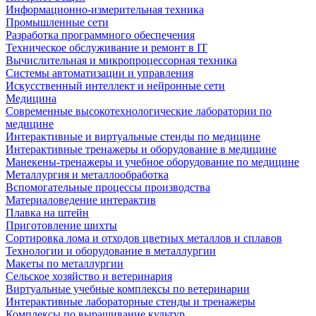
Информационно-измерительная техника
Промышленные сети
Разработка программного обеспечения
Техническое обслуживание и ремонт в IT
Вычислительная и микропроцессорная техника
Системы автоматизации и управления
Искусственный интеллект и нейронные сети
Медицина
Современные высокотехнологические лаборатории по
медицине
Интерактивные и виртуальные стенды по медицине
Интерактивные тренажеры и оборудование в медицине
Манекены-тренажеры и учебное оборудование по медицине
Металлургия и металлообработка
Вспомогательные процессы производства
Материаловедение интерактив
Плавка на штейн
Приготовление шихты
Сортировка лома и отходов цветных металлов и сплавов
Технологии и оборудование в металлургии
Макеты по металлургии
Сельское хозяйство и ветеринария
Виртуальные учебные комплексы по ветеринарии
Интерактивные лабораторные стенды и тренажеры
Комплексы по выращивание культур