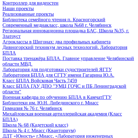
Контроллер для видеостен
Наши проекты
Реализованные проекты
Библиотека семейного чтения п. Красногорский
Современный медиакласс, школа №68 г. Челябинск
Региональная инновационна площадка БАС, Школа №35, г.
Златоуст
Агроклассы в Шигонах: два профильных кабинета
Дивногорский техникум лесных технологий. Лаборатория
БПЛА
Поставка тренажёра БПЛА. Главное управление Челябинской
области МВД.
Лаборатория для подготовки судостроителей ЯГТУ
Лаборатория БПЛА для СГТУ имени Гагарина Ю.А.
Класс БПЛА Войсковая Часть 7459
Класс БПЛА ГАУ ДПО "УМЦ ГОЧС и ПБ Ленинградской
области"
Военная кафедра по обучению БПЛА в КамчатГТУ
Библиотеки им. Ю.Н. Либединского г. Миасс
Гимназия № 76 г. Челябинск
Михайловская военная артиллерийская академия (Класс
БПЛА)
Школа № 68 (Кадетский класс)
Школа № 4 г. Миасс (Кванториум)
ДДТ «Юность» г.Миасс, «Лаборатория инженерных