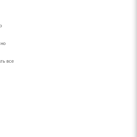
о
сно
ть все