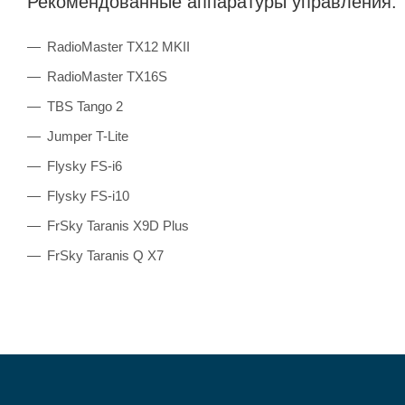
Рекомендованные аппаратуры управления:
RadioMaster TX12 MKII
RadioMaster TX16S
TBS Tango 2
Jumper T-Lite
Flysky FS-i6
Flysky FS-i10
FrSky Taranis X9D Plus
FrSky Taranis Q X7