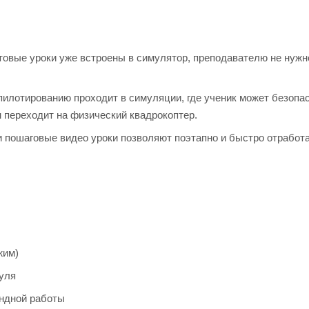
отовые уроки уже встроены в симулятор, преподавателю не нужн
пилотированию проходит в симуляции, где ученик может безопа
н переходит на физический квадрокоптер.
 пошаговые видео уроки позволяют поэтапно и быстро отработа
жим)
нуля
андной работы