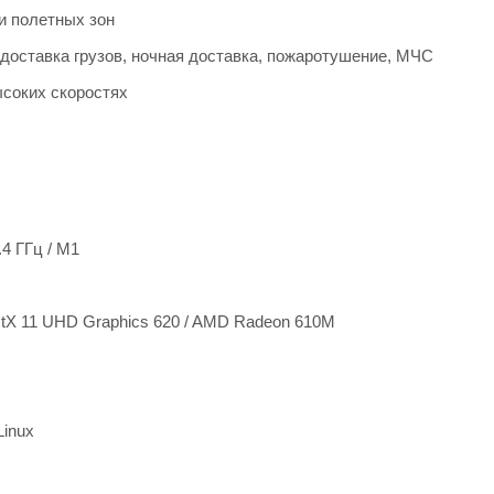
и полетных зон
доставка грузов, ночная доставка, пожаротушение, МЧС
ысоких скоростях
.4 ГГц / M1
tX 11 UHD Graphics 620 / AMD Radeon 610M
Linux