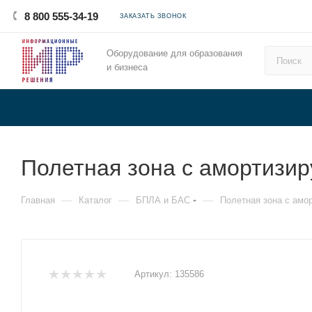
8 800 555-34-19
ЗАКАЗАТЬ ЗВОНОК
Оборудование для образования
и бизнеса
Полетная зона с амортизи
—
—
—
Главная
Каталог
БПЛА и БАС
Полетная зона с ам
Артикул:
135586