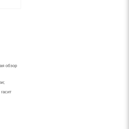
ая обзор
ри;
 гасит