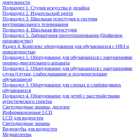
деятельности
Подраздел 1. Студия искусства и дизайна
Подраздел 2. Издательский центр
Подраздел 3. Школьная телестудия и система
внутришкольного телевещания
Подраздел 4. Школьная фотостудия
Подраздел 5. Лаборатория прототипирования (Цифровое
производство)
Раздел 4. Комплекс оборудования для обучающихся с ОВЗ и
инвалидностью
Подраздел 1. Оборудование для обучающихся с нарушениями
опорно-двигательного аппарата
Подраздел 2. Оборудование для обучающихся с нарушениями
слуха (глухие, слабослышащие и позднооглохшие
обучающиеся)
Подраздел 3. Оборудование для слепых и слабовидящих
обучающихся
Подраздел 4. Оборудование для детей с расстройствами
аутистического спектра
Светодиодные экраны, дисплеи
Информационные LCD
LCD для видеостен
Светодиодные экраны
Видеокубы для видеостен
Медиаплееры