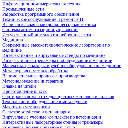
Информационно-измерительная техника
Промышленные сети
Разработка программного обеспечения
Техническое обслуживание и ремонт в IT
Вычислительная и микропроцессорная техника
Системы автоматизации и управления
Искусственный интеллект и нейронные сети
Медицина
Современные высокотехнологические лаборатории по
медицине
Интерактивные и виртуальные стенды по медицине
Интерактивные тренажеры и оборудование в медицине
Манекены-тренажеры и учебное оборудование по медицине
Металлургия и металлообработка
Вспомогательные процессы производства
Материаловедение интерактив
Плавка на штейн
Приготовление шихты
Сортировка лома и отходов цветных металлов и сплавов
Технологии и оборудование в металлургии
Макеты по металлургии
Сельское хозяйство и ветеринария
Виртуальные учебные комплексы по ветеринарии
Интерактивные лабораторные стенды и тренажеры
Комплексы по выращивание культур