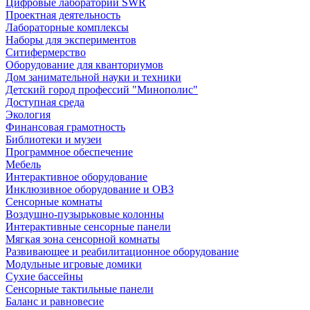
Цифровые лаборатории SWR
Проектная деятельность
Лабораторные комплексы
Наборы для экспериментов
Ситифермерство
Оборудование для кванториумов
Дом занимательной науки и техники
Детский город профессий "Минополис"
Доступная среда
Экология
Финансовая грамотность
Библиотеки и музеи
Программное обеспечение
Мебель
Интерактивное оборудование
Инклюзивное оборудование и ОВЗ
Cенсорные комнаты
Воздушно-пузырьковые колонны
Интерактивные сенсорные панели
Мягкая зона сенсорной комнаты
Развивающее и реабилитационное оборудование
Модульные игровые домики
Сухие бассейны
Сенсорные тактильные панели
Баланс и равновесие