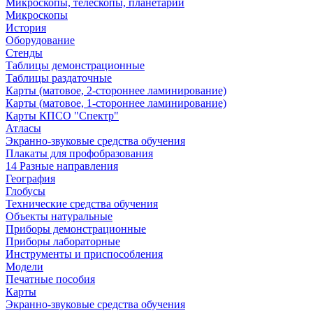
Микроскопы, телескопы, планетарии
Микроскопы
История
Оборудование
Стенды
Таблицы демонстрационные
Таблицы раздаточные
Карты (матовое, 2-стороннее ламинирование)
Карты (матовое, 1-стороннее ламинирование)
Карты КПСО "Спектр"
Атласы
Экранно-звуковые средства обучения
Плакаты для профобразования
14 Разные направления
География
Глобусы
Технические средства обучения
Объекты натуральные
Приборы демонстрационные
Приборы лабораторные
Инструменты и приспособления
Модели
Печатные пособия
Карты
Экранно-звуковые средства обучения