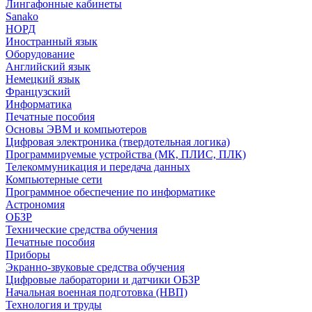
Лингафонные кабинеты
Sanako
НОРД
Иностранный язык
Оборудование
Английский язык
Немецкий язык
Французский
Информатика
Печатные пособия
Основы ЭВМ и компьютеров
Цифровая электроника (твердотельная логика)
Программируемые устройства (МК, ПЛИС, ПЛК)
Телекоммуникация и передача данных
Компьютерные сети
Программное обеспечение по информатике
Астрономия
ОБЗР
Технические средства обучения
Печатные пособия
Приборы
Экранно-звуковые средства обучения
Цифровые лаборатории и датчики ОБЗР
Начальная военная подготовка (НВП)
Технология и труды