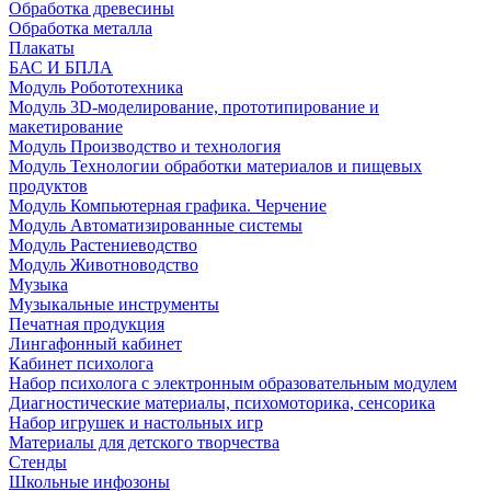
Обработка древесины
Обработка металла
Плакаты
БАС И БПЛА
Модуль Робототехника
Модуль 3D-моделирование, прототипирование и
макетирование
Модуль Производство и технология
Модуль Технологии обработки материалов и пищевых
продуктов
Модуль Компьютерная графика. Черчение
Модуль Автоматизированные системы
Модуль Растениеводство
Модуль Животноводство
Музыка
Музыкальные инструменты
Печатная продукция
Лингафонный кабинет
Кабинет психолога
Набор психолога с электронным образовательным модулем
Диагностические материалы, психомоторика, сенсорика
Набор игрушек и настольных игр
Материалы для детского творчества
Стенды
Школьные инфозоны