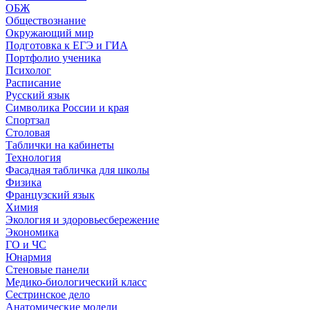
ОБЖ
Обществознание
Окружающий мир
Подготовка к ЕГЭ и ГИА
Портфолио ученика
Психолог
Расписание
Русский язык
Символика России и края
Спортзал
Столовая
Таблички на кабинеты
Технология
Фасадная табличка для школы
Физика
Французский язык
Химия
Экология и здоровьесбережение
Экономика
ГО и ЧС
Юнармия
Стеновые панели
Медико-биологический класс
Сестринское дело
Анатомические модели