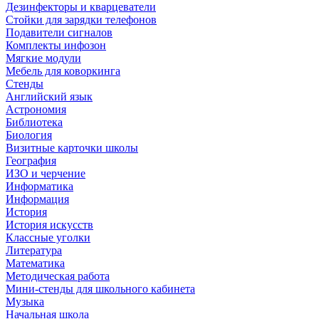
Дезинфекторы и кварцеватели
Стойки для зарядки телефонов
Подавители сигналов
Комплекты инфозон
Мягкие модули
Мебель для коворкинга
Стенды
Английский язык
Астрономия
Библиотека
Биология
Визитные карточки школы
География
ИЗО и черчение
Информатика
Информация
История
История искусств
Классные уголки
Литература
Математика
Методическая работа
Мини-стенды для школьного кабинета
Музыка
Начальная школа