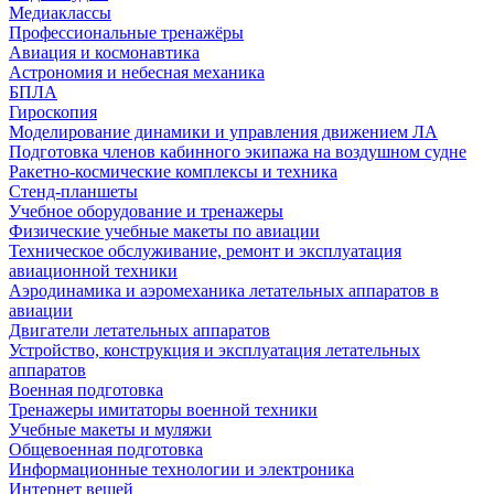
Медиаклассы
Профессиональные тренажёры
Авиация и космонавтика
Астрономия и небесная механика
БПЛА
Гироскопия
Моделирование динамики и управления движением ЛА
Подготовка членов кабинного экипажа на воздушном судне
Ракетно-космические комплексы и техника
Стенд-планшеты
Учебное оборудование и тренажеры
Физические учебные макеты по авиации
Техническое обслуживание, ремонт и эксплуатация
авиационной техники
Аэродинамика и аэромеханика летательных аппаратов в
авиации
Двигатели летательных аппаратов
Устройство, конструкция и эксплуатация летательных
аппаратов
Военная подготовка
Тренажеры имитаторы военной техники
Учебные макеты и муляжи
Общевоенная подготовка
Информационные технологии и электроника
Интернет вещей