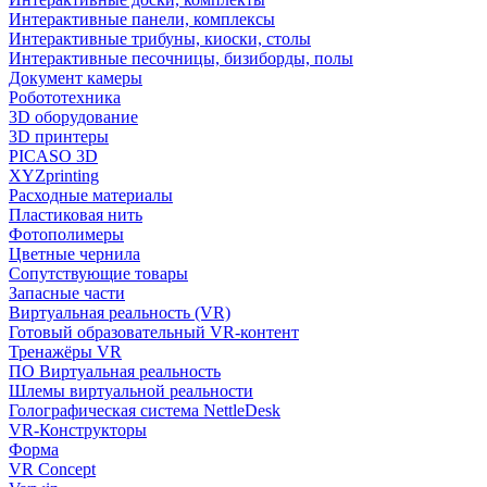
Интерактивные панели, комплексы
Интерактивные трибуны, киоски, столы
Интерактивные песочницы, бизиборды, полы
Документ камеры
Робототехника
3D оборудование
3D принтеры
PICASO 3D
XYZprinting
Расходные материалы
Пластиковая нить
Фотополимеры
Цветные чернила
Сопутствующие товары
Запасные части
Виртуальная реальность (VR)
Готовый образовательный VR-контент
Тренажёры VR
ПО Виртуальная реальность
Шлемы виртуальной реальности
Голографическая система NettleDesk
VR-Конструкторы
Форма
VR Concept