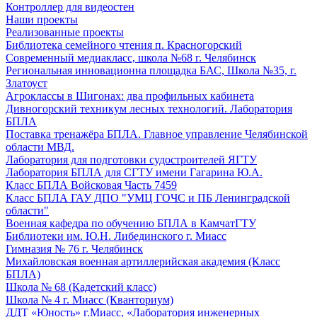
Контроллер для видеостен
Наши проекты
Реализованные проекты
Библиотека семейного чтения п. Красногорский
Современный медиакласс, школа №68 г. Челябинск
Региональная инновационна площадка БАС, Школа №35, г.
Златоуст
Агроклассы в Шигонах: два профильных кабинета
Дивногорский техникум лесных технологий. Лаборатория
БПЛА
Поставка тренажёра БПЛА. Главное управление Челябинской
области МВД.
Лаборатория для подготовки судостроителей ЯГТУ
Лаборатория БПЛА для СГТУ имени Гагарина Ю.А.
Класс БПЛА Войсковая Часть 7459
Класс БПЛА ГАУ ДПО "УМЦ ГОЧС и ПБ Ленинградской
области"
Военная кафедра по обучению БПЛА в КамчатГТУ
Библиотеки им. Ю.Н. Либединского г. Миасс
Гимназия № 76 г. Челябинск
Михайловская военная артиллерийская академия (Класс
БПЛА)
Школа № 68 (Кадетский класс)
Школа № 4 г. Миасс (Кванториум)
ДДТ «Юность» г.Миасс, «Лаборатория инженерных