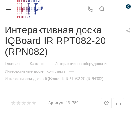
0
Интерактивная доска
IQBoard IR RPT082-20
(RPN082)
—
—
—
Главная
Каталог
Интерактивное оборудование
—
Интерактивные доски, комплекты
Интерактивная доска IQBoard IR RPT082-20 (RPN082)
Артикул:
131789