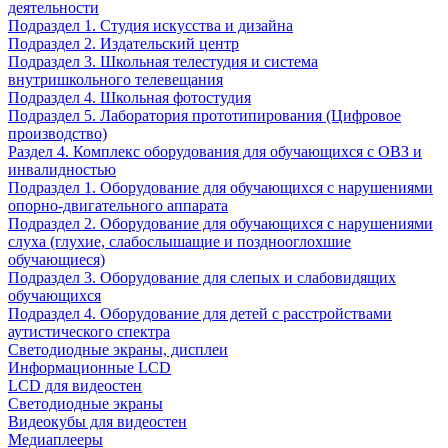
деятельности
Подраздел 1. Студия искусства и дизайна
Подраздел 2. Издательский центр
Подраздел 3. Школьная телестудия и система
внутришкольного телевещания
Подраздел 4. Школьная фотостудия
Подраздел 5. Лаборатория прототипирования (Цифровое
производство)
Раздел 4. Комплекс оборудования для обучающихся с ОВЗ и
инвалидностью
Подраздел 1. Оборудование для обучающихся с нарушениями
опорно-двигательного аппарата
Подраздел 2. Оборудование для обучающихся с нарушениями
слуха (глухие, слабослышащие и позднооглохшие
обучающиеся)
Подраздел 3. Оборудование для слепых и слабовидящих
обучающихся
Подраздел 4. Оборудование для детей с расстройствами
аутистического спектра
Светодиодные экраны, дисплеи
Информационные LCD
LCD для видеостен
Светодиодные экраны
Видеокубы для видеостен
Медиаплееры