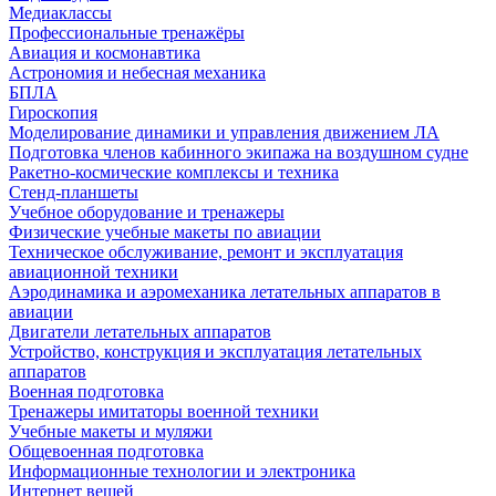
Медиаклассы
Профессиональные тренажёры
Авиация и космонавтика
Астрономия и небесная механика
БПЛА
Гироскопия
Моделирование динамики и управления движением ЛА
Подготовка членов кабинного экипажа на воздушном судне
Ракетно-космические комплексы и техника
Стенд-планшеты
Учебное оборудование и тренажеры
Физические учебные макеты по авиации
Техническое обслуживание, ремонт и эксплуатация
авиационной техники
Аэродинамика и аэромеханика летательных аппаратов в
авиации
Двигатели летательных аппаратов
Устройство, конструкция и эксплуатация летательных
аппаратов
Военная подготовка
Тренажеры имитаторы военной техники
Учебные макеты и муляжи
Общевоенная подготовка
Информационные технологии и электроника
Интернет вещей