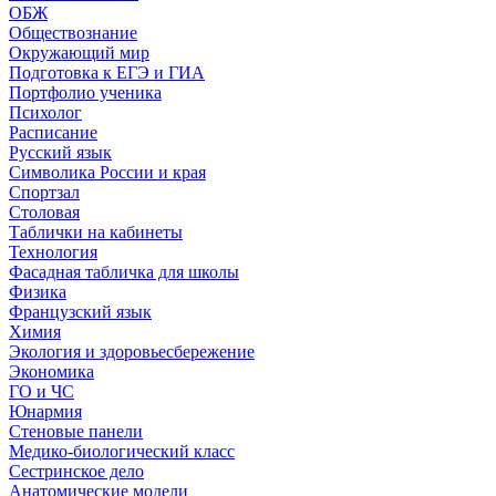
ОБЖ
Обществознание
Окружающий мир
Подготовка к ЕГЭ и ГИА
Портфолио ученика
Психолог
Расписание
Русский язык
Символика России и края
Спортзал
Столовая
Таблички на кабинеты
Технология
Фасадная табличка для школы
Физика
Французский язык
Химия
Экология и здоровьесбережение
Экономика
ГО и ЧС
Юнармия
Стеновые панели
Медико-биологический класс
Сестринское дело
Анатомические модели