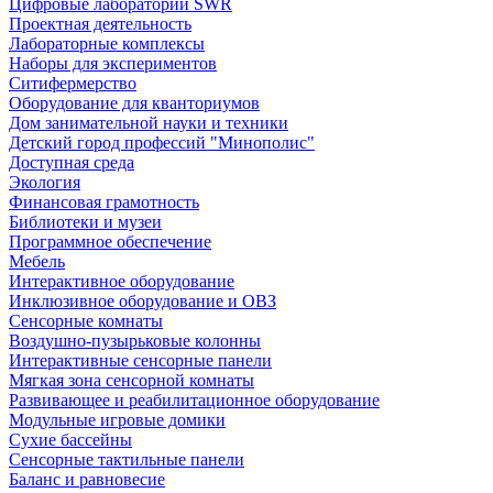
Цифровые лаборатории SWR
Проектная деятельность
Лабораторные комплексы
Наборы для экспериментов
Ситифермерство
Оборудование для кванториумов
Дом занимательной науки и техники
Детский город профессий "Минополис"
Доступная среда
Экология
Финансовая грамотность
Библиотеки и музеи
Программное обеспечение
Мебель
Интерактивное оборудование
Инклюзивное оборудование и ОВЗ
Cенсорные комнаты
Воздушно-пузырьковые колонны
Интерактивные сенсорные панели
Мягкая зона сенсорной комнаты
Развивающее и реабилитационное оборудование
Модульные игровые домики
Сухие бассейны
Сенсорные тактильные панели
Баланс и равновесие