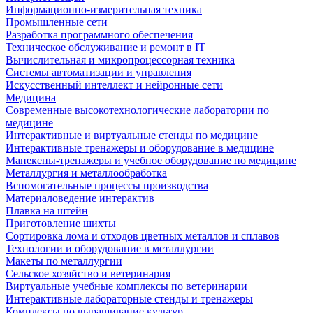
Информационно-измерительная техника
Промышленные сети
Разработка программного обеспечения
Техническое обслуживание и ремонт в IT
Вычислительная и микропроцессорная техника
Системы автоматизации и управления
Искусственный интеллект и нейронные сети
Медицина
Современные высокотехнологические лаборатории по
медицине
Интерактивные и виртуальные стенды по медицине
Интерактивные тренажеры и оборудование в медицине
Манекены-тренажеры и учебное оборудование по медицине
Металлургия и металлообработка
Вспомогательные процессы производства
Материаловедение интерактив
Плавка на штейн
Приготовление шихты
Сортировка лома и отходов цветных металлов и сплавов
Технологии и оборудование в металлургии
Макеты по металлургии
Сельское хозяйство и ветеринария
Виртуальные учебные комплексы по ветеринарии
Интерактивные лабораторные стенды и тренажеры
Комплексы по выращивание культур