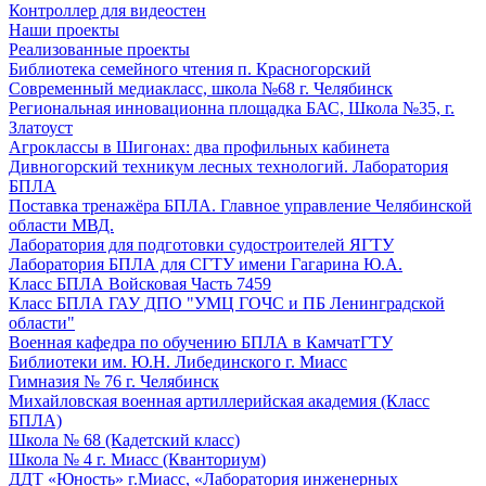
Контроллер для видеостен
Наши проекты
Реализованные проекты
Библиотека семейного чтения п. Красногорский
Современный медиакласс, школа №68 г. Челябинск
Региональная инновационна площадка БАС, Школа №35, г.
Златоуст
Агроклассы в Шигонах: два профильных кабинета
Дивногорский техникум лесных технологий. Лаборатория
БПЛА
Поставка тренажёра БПЛА. Главное управление Челябинской
области МВД.
Лаборатория для подготовки судостроителей ЯГТУ
Лаборатория БПЛА для СГТУ имени Гагарина Ю.А.
Класс БПЛА Войсковая Часть 7459
Класс БПЛА ГАУ ДПО "УМЦ ГОЧС и ПБ Ленинградской
области"
Военная кафедра по обучению БПЛА в КамчатГТУ
Библиотеки им. Ю.Н. Либединского г. Миасс
Гимназия № 76 г. Челябинск
Михайловская военная артиллерийская академия (Класс
БПЛА)
Школа № 68 (Кадетский класс)
Школа № 4 г. Миасс (Кванториум)
ДДТ «Юность» г.Миасс, «Лаборатория инженерных