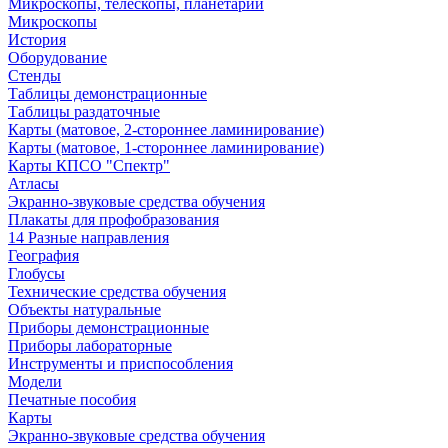
Микроскопы, телескопы, планетарии
Микроскопы
История
Оборудование
Стенды
Таблицы демонстрационные
Таблицы раздаточные
Карты (матовое, 2-стороннее ламинирование)
Карты (матовое, 1-стороннее ламинирование)
Карты КПСО "Спектр"
Атласы
Экранно-звуковые средства обучения
Плакаты для профобразования
14 Разные направления
География
Глобусы
Технические средства обучения
Объекты натуральные
Приборы демонстрационные
Приборы лабораторные
Инструменты и приспособления
Модели
Печатные пособия
Карты
Экранно-звуковые средства обучения