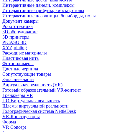
Интерактивные панели, комплексы
Интерактивные трибуны, киоски, столы
Интерактивные песочницы, бизиборды, полы
Документ камеры
Робототехника
3D оборудование
3D принтеры
PICASO 3D
XYZprinting
Расходные материалы
Пластиковая нить
Фотополимеры
Цветные чернила
Сопутствующие товары
Запасные части
Виртуальная реальность (VR)
Готовый образовательный VR-контент
Тренажёры VR
ПО Виртуальная реальность
Шлемы виртуальной реальности
Голографическая система NettleDesk
VR-Конструкторы
Форма
VR Concept