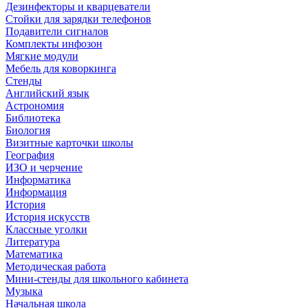
Дезинфекторы и кварцеватели
Стойки для зарядки телефонов
Подавители сигналов
Комплекты инфозон
Мягкие модули
Мебель для коворкинга
Стенды
Английский язык
Астрономия
Библиотека
Биология
Визитные карточки школы
География
ИЗО и черчение
Информатика
Информация
История
История искусств
Классные уголки
Литература
Математика
Методическая работа
Мини-стенды для школьного кабинета
Музыка
Начальная школа