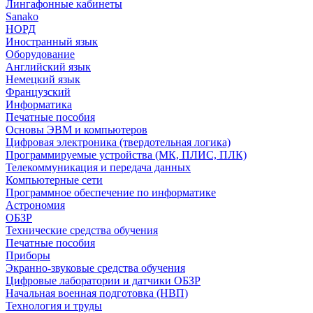
Лингафонные кабинеты
Sanako
НОРД
Иностранный язык
Оборудование
Английский язык
Немецкий язык
Французский
Информатика
Печатные пособия
Основы ЭВМ и компьютеров
Цифровая электроника (твердотельная логика)
Программируемые устройства (МК, ПЛИС, ПЛК)
Телекоммуникация и передача данных
Компьютерные сети
Программное обеспечение по информатике
Астрономия
ОБЗР
Технические средства обучения
Печатные пособия
Приборы
Экранно-звуковые средства обучения
Цифровые лаборатории и датчики ОБЗР
Начальная военная подготовка (НВП)
Технология и труды