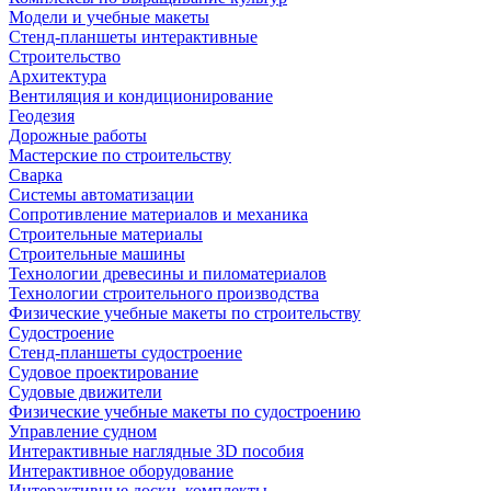
Модели и учебные макеты
Стенд-планшеты интерактивные
Строительство
Архитектура
Вентиляция и кондиционирование
Геодезия
Дорожные работы
Мастерские по строительству
Сварка
Системы автоматизации
Сопротивление материалов и механика
Строительные материалы
Строительные машины
Технологии древесины и пиломатериалов
Технологии строительного производства
Физические учебные макеты по строительству
Судостроение
Стенд-планшеты судостроение
Судовое проектирование
Судовые движители
Физические учебные макеты по судостроению
Управление судном
Интерактивные наглядные 3D пособия
Интерактивное оборудование
Интерактивные доски, комплекты