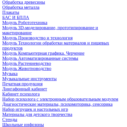
Обработка древесины
Обработка металла
Плакаты
БАС И БПЛА
Модуль Робототехника
Модуль 3D-моделирование, прототипирование и
макетирование
Модуль Производство и технология
Модуль Технологии обработки материалов и пищевых
продуктов
Модуль Компьютерная графика. Черчение
Модуль Автоматизированные системы
Модуль Растениеводство
Модуль Животноводство
Музыка
Музыкальные инструменты
Печатная продукция
Лингафонный кабинет
Кабинет психолога
Набор психолога с электронным образовательным модулем
Диагностические материалы, психомоторика, сенсорика
Набор игрушек и настольных игр
Материалы для детского творчества
Стенды
Школьные инфозоны