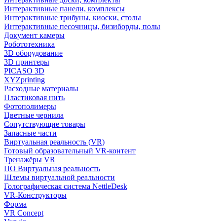
Интерактивные панели, комплексы
Интерактивные трибуны, киоски, столы
Интерактивные песочницы, бизиборды, полы
Документ камеры
Робототехника
3D оборудование
3D принтеры
PICASO 3D
XYZprinting
Расходные материалы
Пластиковая нить
Фотополимеры
Цветные чернила
Сопутствующие товары
Запасные части
Виртуальная реальность (VR)
Готовый образовательный VR-контент
Тренажёры VR
ПО Виртуальная реальность
Шлемы виртуальной реальности
Голографическая система NettleDesk
VR-Конструкторы
Форма
VR Concept