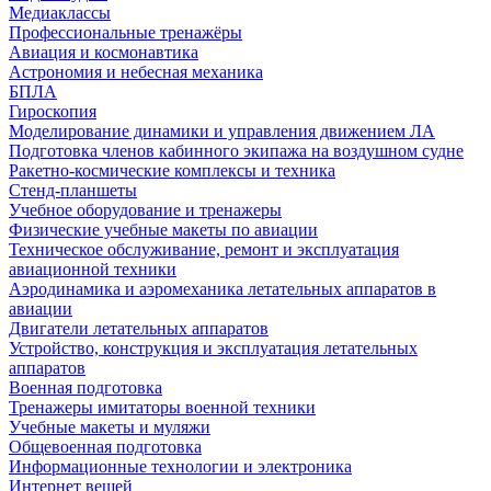
Медиаклассы
Профессиональные тренажёры
Авиация и космонавтика
Астрономия и небесная механика
БПЛА
Гироскопия
Моделирование динамики и управления движением ЛА
Подготовка членов кабинного экипажа на воздушном судне
Ракетно-космические комплексы и техника
Стенд-планшеты
Учебное оборудование и тренажеры
Физические учебные макеты по авиации
Техническое обслуживание, ремонт и эксплуатация
авиационной техники
Аэродинамика и аэромеханика летательных аппаратов в
авиации
Двигатели летательных аппаратов
Устройство, конструкция и эксплуатация летательных
аппаратов
Военная подготовка
Тренажеры имитаторы военной техники
Учебные макеты и муляжи
Общевоенная подготовка
Информационные технологии и электроника
Интернет вещей