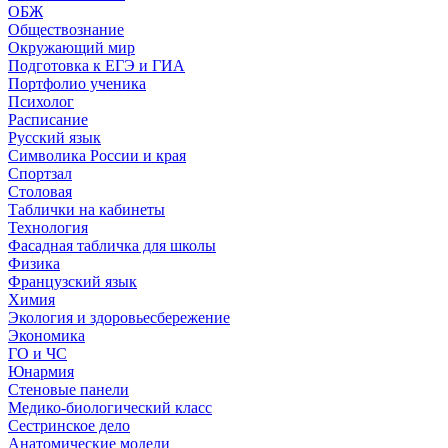
ОБЖ
Обществознание
Окружающий мир
Подготовка к ЕГЭ и ГИА
Портфолио ученика
Психолог
Расписание
Русский язык
Символика России и края
Спортзал
Столовая
Таблички на кабинеты
Технология
Фасадная табличка для школы
Физика
Французский язык
Химия
Экология и здоровьесбережение
Экономика
ГО и ЧС
Юнармия
Стеновые панели
Медико-биологический класс
Сестринское дело
Анатомические модели