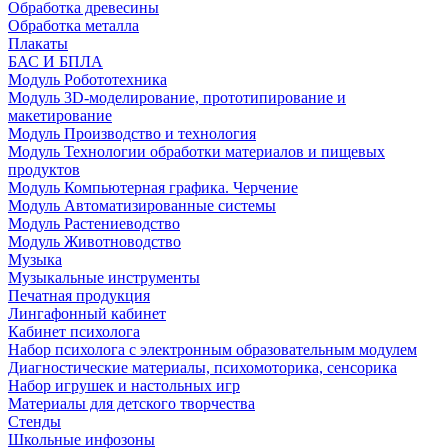
Обработка древесины
Обработка металла
Плакаты
БАС И БПЛА
Модуль Робототехника
Модуль 3D-моделирование, прототипирование и
макетирование
Модуль Производство и технология
Модуль Технологии обработки материалов и пищевых
продуктов
Модуль Компьютерная графика. Черчение
Модуль Автоматизированные системы
Модуль Растениеводство
Модуль Животноводство
Музыка
Музыкальные инструменты
Печатная продукция
Лингафонный кабинет
Кабинет психолога
Набор психолога с электронным образовательным модулем
Диагностические материалы, психомоторика, сенсорика
Набор игрушек и настольных игр
Материалы для детского творчества
Стенды
Школьные инфозоны