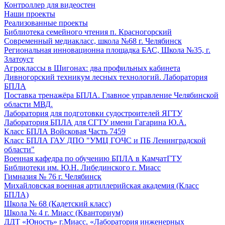
Контроллер для видеостен
Наши проекты
Реализованные проекты
Библиотека семейного чтения п. Красногорский
Современный медиакласс, школа №68 г. Челябинск
Региональная инновационна площадка БАС, Школа №35, г.
Златоуст
Агроклассы в Шигонах: два профильных кабинета
Дивногорский техникум лесных технологий. Лаборатория
БПЛА
Поставка тренажёра БПЛА. Главное управление Челябинской
области МВД.
Лаборатория для подготовки судостроителей ЯГТУ
Лаборатория БПЛА для СГТУ имени Гагарина Ю.А.
Класс БПЛА Войсковая Часть 7459
Класс БПЛА ГАУ ДПО "УМЦ ГОЧС и ПБ Ленинградской
области"
Военная кафедра по обучению БПЛА в КамчатГТУ
Библиотеки им. Ю.Н. Либединского г. Миасс
Гимназия № 76 г. Челябинск
Михайловская военная артиллерийская академия (Класс
БПЛА)
Школа № 68 (Кадетский класс)
Школа № 4 г. Миасс (Кванториум)
ДДТ «Юность» г.Миасс, «Лаборатория инженерных