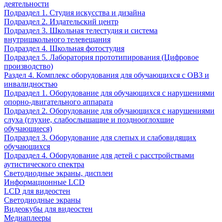
деятельности
Подраздел 1. Студия искусства и дизайна
Подраздел 2. Издательский центр
Подраздел 3. Школьная телестудия и система
внутришкольного телевещания
Подраздел 4. Школьная фотостудия
Подраздел 5. Лаборатория прототипирования (Цифровое
производство)
Раздел 4. Комплекс оборудования для обучающихся с ОВЗ и
инвалидностью
Подраздел 1. Оборудование для обучающихся с нарушениями
опорно-двигательного аппарата
Подраздел 2. Оборудование для обучающихся с нарушениями
слуха (глухие, слабослышащие и позднооглохшие
обучающиеся)
Подраздел 3. Оборудование для слепых и слабовидящих
обучающихся
Подраздел 4. Оборудование для детей с расстройствами
аутистического спектра
Светодиодные экраны, дисплеи
Информационные LCD
LCD для видеостен
Светодиодные экраны
Видеокубы для видеостен
Медиаплееры