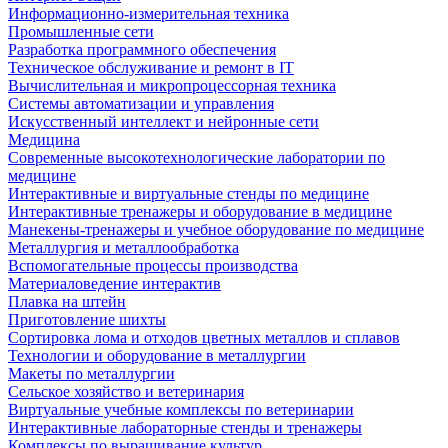
Информационно-измерительная техника
Промышленные сети
Разработка программного обеспечения
Техническое обслуживание и ремонт в IT
Вычислительная и микропроцессорная техника
Системы автоматизации и управления
Искусственный интеллект и нейронные сети
Медицина
Современные высокотехнологические лаборатории по
медицине
Интерактивные и виртуальные стенды по медицине
Интерактивные тренажеры и оборудование в медицине
Манекены-тренажеры и учебное оборудование по медицине
Металлургия и металлообработка
Вспомогательные процессы производства
Материаловедение интерактив
Плавка на штейн
Приготовление шихты
Сортировка лома и отходов цветных металлов и сплавов
Технологии и оборудование в металлургии
Макеты по металлургии
Сельское хозяйство и ветеринария
Виртуальные учебные комплексы по ветеринарии
Интерактивные лабораторные стенды и тренажеры
Комплексы по выращивание культур