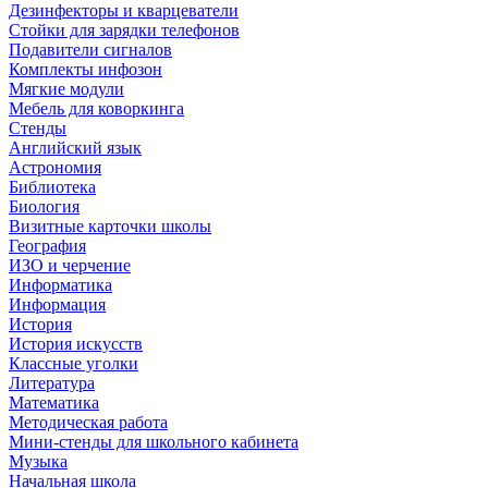
Дезинфекторы и кварцеватели
Стойки для зарядки телефонов
Подавители сигналов
Комплекты инфозон
Мягкие модули
Мебель для коворкинга
Стенды
Английский язык
Астрономия
Библиотека
Биология
Визитные карточки школы
География
ИЗО и черчение
Информатика
Информация
История
История искусств
Классные уголки
Литература
Математика
Методическая работа
Мини-стенды для школьного кабинета
Музыка
Начальная школа