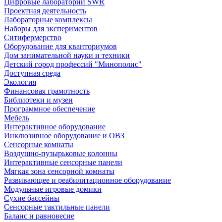
Цифровые лаборатории SWR
Проектная деятельность
Лабораторные комплексы
Наборы для экспериментов
Ситифермерство
Оборудование для кванториумов
Дом занимательной науки и техники
Детский город профессий "Минополис"
Доступная среда
Экология
Финансовая грамотность
Библиотеки и музеи
Программное обеспечение
Мебель
Интерактивное оборудование
Инклюзивное оборудование и ОВЗ
Cенсорные комнаты
Воздушно-пузырьковые колонны
Интерактивные сенсорные панели
Мягкая зона сенсорной комнаты
Развивающее и реабилитационное оборудование
Модульные игровые домики
Сухие бассейны
Сенсорные тактильные панели
Баланс и равновесие