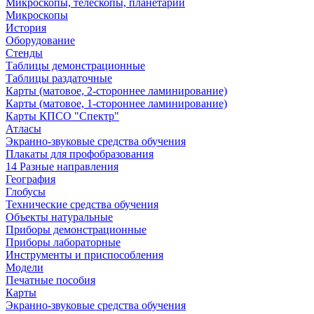
Микроскопы, телескопы, планетарии
Микроскопы
История
Оборудование
Стенды
Таблицы демонстрационные
Таблицы раздаточные
Карты (матовое, 2-стороннее ламинирование)
Карты (матовое, 1-стороннее ламинирование)
Карты КПСО "Спектр"
Атласы
Экранно-звуковые средства обучения
Плакаты для профобразования
14 Разные направления
География
Глобусы
Технические средства обучения
Объекты натуральные
Приборы демонстрационные
Приборы лабораторные
Инструменты и приспособления
Модели
Печатные пособия
Карты
Экранно-звуковые средства обучения