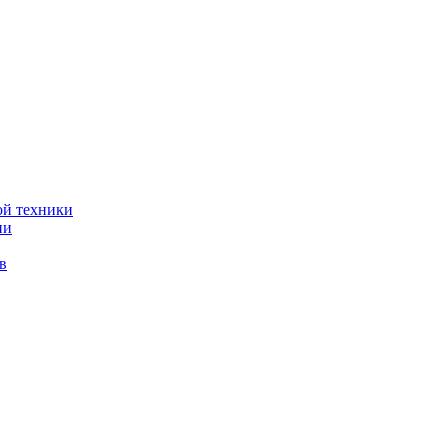
ой техники
ии
в