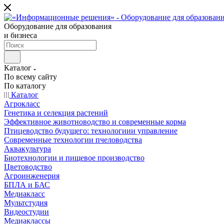
Оборудование для образования
и бизнеса
Каталог
По всему сайту
По каталогу
Каталог
Агрокласс
Генетика и селекция растений
Эффективное животноводство и современные корма
Птицеводство будущего: технологиии управление
Современные технологии пчеловодства
Аквакультура
Биотехнологии и пищевое производство
Цветоводство
Агроинженерия
БПЛА и БАС
Медиакласс
Мультстудия
Видеостудии
Медиаклассы