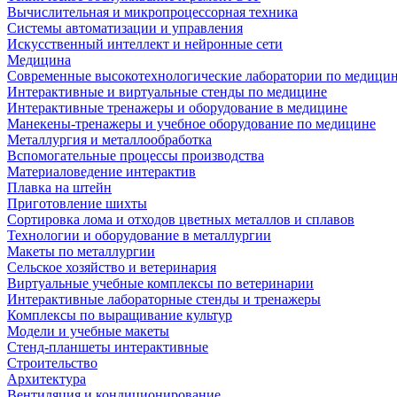
Вычислительная и микропроцессорная техника
Системы автоматизации и управления
Искусственный интеллект и нейронные сети
Медицина
Современные высокотехнологические лаборатории по медици
Интерактивные и виртуальные стенды по медицине
Интерактивные тренажеры и оборудование в медицине
Манекены-тренажеры и учебное оборудование по медицине
Металлургия и металлообработка
Вспомогательные процессы производства
Материаловедение интерактив
Плавка на штейн
Приготовление шихты
Сортировка лома и отходов цветных металлов и сплавов
Технологии и оборудование в металлургии
Макеты по металлургии
Сельское хозяйство и ветеринария
Виртуальные учебные комплексы по ветеринарии
Интерактивные лабораторные стенды и тренажеры
Комплексы по выращивание культур
Модели и учебные макеты
Стенд-планшеты интерактивные
Строительство
Архитектура
Вентиляция и кондиционирование