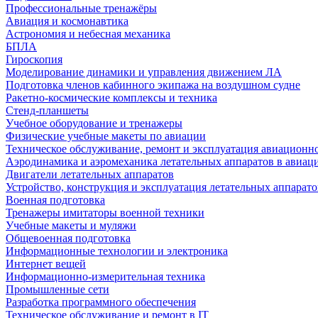
Профессиональные тренажёры
Авиация и космонавтика
Астрономия и небесная механика
БПЛА
Гироскопия
Моделирование динамики и управления движением ЛА
Подготовка членов кабинного экипажа на воздушном судне
Ракетно-космические комплексы и техника
Стенд-планшеты
Учебное оборудование и тренажеры
Физические учебные макеты по авиации
Техническое обслуживание, ремонт и эксплуатация авиационн
Аэродинамика и аэромеханика летательных аппаратов в авиац
Двигатели летательных аппаратов
Устройство, конструкция и эксплуатация летательных аппарато
Военная подготовка
Тренажеры имитаторы военной техники
Учебные макеты и муляжи
Общевоенная подготовка
Информационные технологии и электроника
Интернет вещей
Информационно-измерительная техника
Промышленные сети
Разработка программного обеспечения
Техническое обслуживание и ремонт в IT