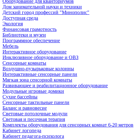
Оборудование для кванториумов
Дом занимательной науки и техники
Детский город профессий "Минополис"
Доступная среда
Экология
Финансовая грамотность
Библиотеки и музеи
Программное обеспечение
Мебель
Интерактивное оборудование
Инклюзивное оборудование и ОВЗ
Cенсорные комнаты
Воздушно-пузырьковые колонны
Интерактивные сенсорные панели
Мягкая зона сенсорной комнаты
Развивающее и реабилитационное оборудование
Модульные игровые домики
Сухие бассейны
Сенсорные тактильные панели
Баланс и равновесие
Световые потолочные модули
Световая и песочная терапия
Комплекты оборудования для сенсорных комнат 6-20 метров
Кабинет логопеда
Кабинет педагога-психолога