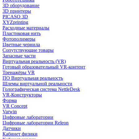
3D оборудование
3D принтеры
PICASO 3D
XYZprinting
Расходные материалы
Пластиковая нить
Фотополимеры
Цветные чернила
Сопутствующие товары
Запасные части
Виртуальная реальность (VR)
Готовый образовательный VR-контент
Тренажёры VR
ПО Виртуальная реальность
Шлемы виртуальной реальности
Голографическая система NettleDesk
VR-Конструкторы
Форма
VR Concept
Varwin
Цифровые лаборатории
Цифровые лаборатории Releon
Датчики
Кабинет физики