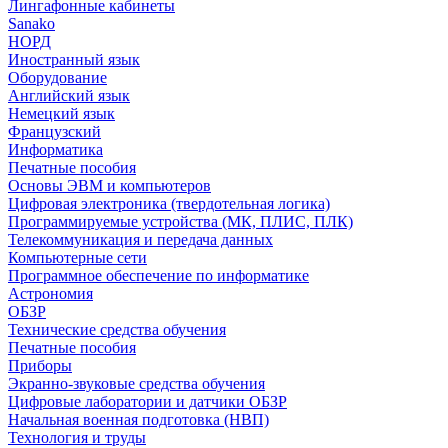
Лингафонные кабинеты
Sanako
НОРД
Иностранный язык
Оборудование
Английский язык
Немецкий язык
Французский
Информатика
Печатные пособия
Основы ЭВМ и компьютеров
Цифровая электроника (твердотельная логика)
Программируемые устройства (МК, ПЛИС, ПЛК)
Телекоммуникация и передача данных
Компьютерные сети
Программное обеспечение по информатике
Астрономия
ОБЗР
Технические средства обучения
Печатные пособия
Приборы
Экранно-звуковые средства обучения
Цифровые лаборатории и датчики ОБЗР
Начальная военная подготовка (НВП)
Технология и труды