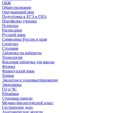
ОБЖ
Обществознание
Окружающий мир
Подготовка к ЕГЭ и ГИА
Портфолио ученика
Психолог
Расписание
Русский язык
Символика России и края
Спортзал
Столовая
Таблички на кабинеты
Технология
Фасадная табличка для школы
Физика
Французский язык
Химия
Экология и здоровьесбережение
Экономика
ГО и ЧС
Юнармия
Стеновые панели
Медико-биологический класс
Сестринское дело
Анатомические модели