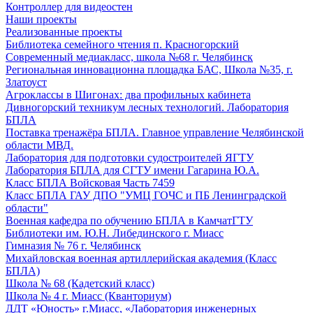
Контроллер для видеостен
Наши проекты
Реализованные проекты
Библиотека семейного чтения п. Красногорский
Современный медиакласс, школа №68 г. Челябинск
Региональная инновационна площадка БАС, Школа №35, г.
Златоуст
Агроклассы в Шигонах: два профильных кабинета
Дивногорский техникум лесных технологий. Лаборатория
БПЛА
Поставка тренажёра БПЛА. Главное управление Челябинской
области МВД.
Лаборатория для подготовки судостроителей ЯГТУ
Лаборатория БПЛА для СГТУ имени Гагарина Ю.А.
Класс БПЛА Войсковая Часть 7459
Класс БПЛА ГАУ ДПО "УМЦ ГОЧС и ПБ Ленинградской
области"
Военная кафедра по обучению БПЛА в КамчатГТУ
Библиотеки им. Ю.Н. Либединского г. Миасс
Гимназия № 76 г. Челябинск
Михайловская военная артиллерийская академия (Класс
БПЛА)
Школа № 68 (Кадетский класс)
Школа № 4 г. Миасс (Кванториум)
ДДТ «Юность» г.Миасс, «Лаборатория инженерных