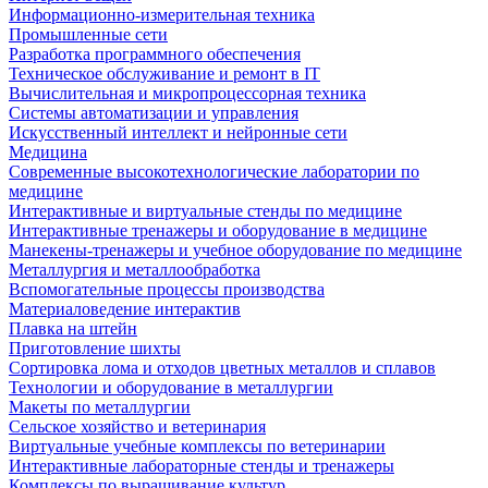
Информационно-измерительная техника
Промышленные сети
Разработка программного обеспечения
Техническое обслуживание и ремонт в IT
Вычислительная и микропроцессорная техника
Системы автоматизации и управления
Искусственный интеллект и нейронные сети
Медицина
Современные высокотехнологические лаборатории по
медицине
Интерактивные и виртуальные стенды по медицине
Интерактивные тренажеры и оборудование в медицине
Манекены-тренажеры и учебное оборудование по медицине
Металлургия и металлообработка
Вспомогательные процессы производства
Материаловедение интерактив
Плавка на штейн
Приготовление шихты
Сортировка лома и отходов цветных металлов и сплавов
Технологии и оборудование в металлургии
Макеты по металлургии
Сельское хозяйство и ветеринария
Виртуальные учебные комплексы по ветеринарии
Интерактивные лабораторные стенды и тренажеры
Комплексы по выращивание культур