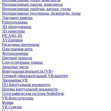
Интерактивные панели, комплексы
Интерактивные трибуны, киоски, столы
Интерактивные песочницы, бизиборды, полы
Документ камеры
Робототехника
3D оборудование
3D принтеры
PICASO 3D
XYZprinting
Расходные материалы
Пластиковая нить
Фотополимеры
Цветные чернила
Сопутствующие товары
Запасные части
Виртуальная реальность (VR)
Готовый образовательный VR-контент
Тренажёры VR
ПО Виртуальная реальность
Шлемы виртуальной реальности
Голографическая система NettleDesk
VR-Конструкторы
Форма
VR Concept