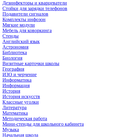
Дезинфекторы и кварцеватели
Стойки для зарядки телефонов
Подавители сигналов
Комплекты инфозон
Мягкие модули
Мебель для коворкинга
Стенды
Английский язык
Астрономия
Библиотека
Биология
Визитные карточки школы
География
ИЗО и черчение
Информатика
Информация
История
История искусств
Классные уголки
Литература
Математика
Методическая работа
Мини-стенды для школьного кабинета
Музыка
Начальная школа