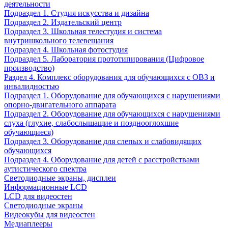
деятельности
Подраздел 1. Студия искусства и дизайна
Подраздел 2. Издательский центр
Подраздел 3. Школьная телестудия и система
внутришкольного телевещания
Подраздел 4. Школьная фотостудия
Подраздел 5. Лаборатория прототипирования (Цифровое
производство)
Раздел 4. Комплекс оборудования для обучающихся с ОВЗ и
инвалидностью
Подраздел 1. Оборудование для обучающихся с нарушениями
опорно-двигательного аппарата
Подраздел 2. Оборудование для обучающихся с нарушениями
слуха (глухие, слабослышащие и позднооглохшие
обучающиеся)
Подраздел 3. Оборудование для слепых и слабовидящих
обучающихся
Подраздел 4. Оборудование для детей с расстройствами
аутистического спектра
Светодиодные экраны, дисплеи
Информационные LCD
LCD для видеостен
Светодиодные экраны
Видеокубы для видеостен
Медиаплееры