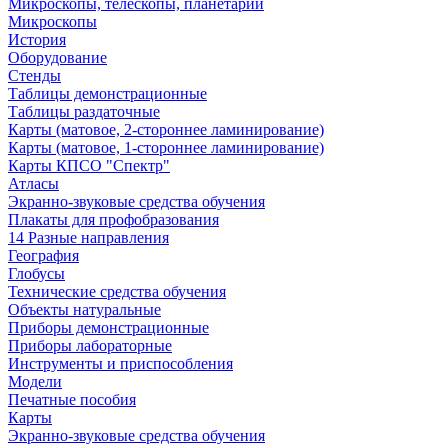
Микроскопы, телескопы, планетарии
Микроскопы
История
Оборудование
Стенды
Таблицы демонстрационные
Таблицы раздаточные
Карты (матовое, 2-стороннее ламинирование)
Карты (матовое, 1-стороннее ламинирование)
Карты КПСО "Спектр"
Атласы
Экранно-звуковые средства обучения
Плакаты для профобразования
14 Разные направления
География
Глобусы
Технические средства обучения
Объекты натуральные
Приборы демонстрационные
Приборы лабораторные
Инструменты и приспособления
Модели
Печатные пособия
Карты
Экранно-звуковые средства обучения