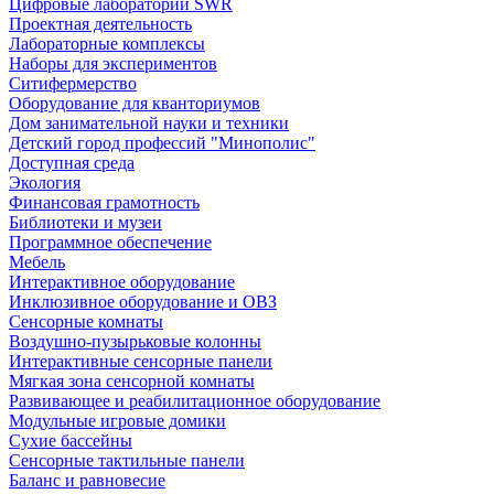
Цифровые лаборатории SWR
Проектная деятельность
Лабораторные комплексы
Наборы для экспериментов
Ситифермерство
Оборудование для кванториумов
Дом занимательной науки и техники
Детский город профессий "Минополис"
Доступная среда
Экология
Финансовая грамотность
Библиотеки и музеи
Программное обеспечение
Мебель
Интерактивное оборудование
Инклюзивное оборудование и ОВЗ
Cенсорные комнаты
Воздушно-пузырьковые колонны
Интерактивные сенсорные панели
Мягкая зона сенсорной комнаты
Развивающее и реабилитационное оборудование
Модульные игровые домики
Сухие бассейны
Сенсорные тактильные панели
Баланс и равновесие