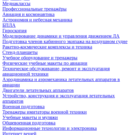
Медиаклассы
Профессиональные тренажёры
Авиация и космонавтика
Астрономия и небесная механика
БПЛА
Гироскопия
Моделирование динамики и управления движением ЛА
Подготовка членов кабинного экипажа на воздушном судне
Ракетно-космические комплексы и техника
Стенд-планшеты
Учебное оборудование и тренажеры
Физические учебные макеты по авиации
Техническое обслуживание, ремонт и эксплуатация
авиационной техники
Аэродинамика и аэромеханика летательных аппаратов в
авиации
Двигатели летательных аппаратов
Устройство, конструкция и эксплуатация летательных
аппаратов
Военная подготовка
Тренажеры имитаторы военной техники
Учебные макеты и муляжи
Общевоенная подготовка
Информационные технологии и электроника
Интернет вещей