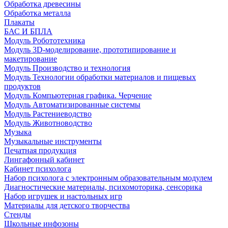
Обработка древесины
Обработка металла
Плакаты
БАС И БПЛА
Модуль Робототехника
Модуль 3D-моделирование, прототипирование и
макетирование
Модуль Производство и технология
Модуль Технологии обработки материалов и пищевых
продуктов
Модуль Компьютерная графика. Черчение
Модуль Автоматизированные системы
Модуль Растениеводство
Модуль Животноводство
Музыка
Музыкальные инструменты
Печатная продукция
Лингафонный кабинет
Кабинет психолога
Набор психолога с электронным образовательным модулем
Диагностические материалы, психомоторика, сенсорика
Набор игрушек и настольных игр
Материалы для детского творчества
Стенды
Школьные инфозоны