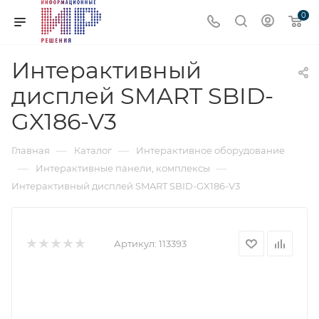
0
Интерактивный
дисплей SMART SBID-
GX186-V3
—
—
Главная
Каталог
Интерактивное оборудование
—
—
Интерактивные панели, комплексы
Интерактивный дисплей SMART SBID-GX186-V3
Артикул:
113393